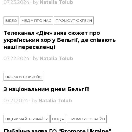
07.23.2024 • by
Natalia Tolub
ВІДЕО
МЕДІА ПРО НАС
ПРОМОУТ ЮКРЕЙН
Телеканал «Дім» зняв сюжет про
український хор у Бельгії, де співають
наші переселенці
07.22.2024 • by
Natalia Tolub
ПРОМОУТ ЮКРЕЙН
З національним днем ​​Бельгії!
07.21.2024 • by
Natalia Tolub
ПІДТРИМАЙТЕ УКРАЇНУ
ПОДІЯ
ПРОМОУТ ЮКРЕЙН
Публічна заява ГО “Promote Ukraine”