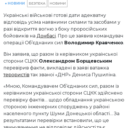
● НОВИНИ
БЕЗПЕКА
НОВИНИ
Українські військові готові дати адекватну
відповідь усіма наявними силами та засобами у
разі відкриття вогню з боку проросійських
бойовиків на
Донбасі
. Про це заявив командувач
операції Об’єднаних сил
Володимир Кравченко
.
Він заявив, що разом із керівником української
сторони СЦКК
Олександром Борщевським
перевірив факти, викладені в заяві ватажка
терористів
так званої «ДНР» Дениса Пушиліна.
«Мною, Командувачем Об’єднаних сил, разом із
керівником української сторони СЦКК здійснено
перевірку фактів… щодо обладнання українською
стороною інженерних споруджень у районі
населеного пункту Шуми Донецької області… За
результатами перевірки встановили, що це
звинувачення не відповідає дійсності та є