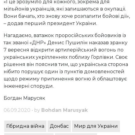
«І це зрозуміло для кожного, зокрема для
мільйонів українців, які залишаються в окупації.
Вони бачать, хто знову хоче розпалити бойові дії»,
– додав перший президент України.
Нагадаємо, ватажок проросійських бойовиків із
так званої «ДНР» Денис Пушилін наказав зранку
7 вересня відкрити артилерійський вогонь по
українських укріпленнях поблизу Горлівки. Своє
рішення він пояснив тим, що українська сторона
нібито порушує один із пунктів домовленостей
щодо режиму припинення вогню й облаштовує
інженерні споруди.
Богдан Марусяк
06.09.2020 • by
Bohdan Marusyak
Гібридна війна
Донбас
Мир для України