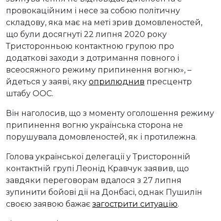
провокаційним і несе за собою політичну
складову, яка має на меті зрив домовленостей,
що були досягнуті 22 липня 2020 року
Тристоронньою контактною групою про
додаткові заходи з дотримання повного і
всеосяжного режиму припинення вогню», –
йдеться у заяві, яку
оприлюднив
пресцентр
штабу ООС.
Він наголосив, що з моменту оголошення режиму
припинення вогню українська сторона не
порушувала домовленостей, як і протилежна.
Голова української делегації у Тристоронній
контактній групі Леонід Кравчук заявив, що
завдяки переговорам вдалося з 27 липня
зупинити бойові дії на Донбасі, однак Пушилін
своєю заявою бажає
загострити ситуацію
.