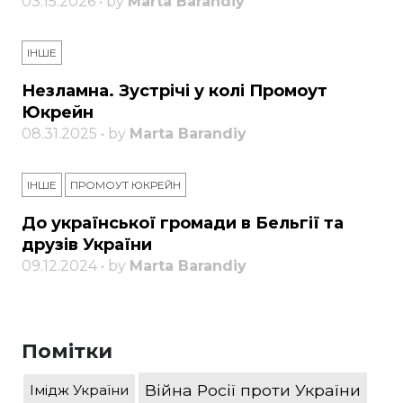
03.15.2026 • by
Marta Barandiy
ІНШЕ
Незламна. Зустрічі у колі Промоут
Юкрейн
08.31.2025 • by
Marta Barandiy
ІНШЕ
ПРОМОУТ ЮКРЕЙН
До української громади в Бельгії та
друзів України
09.12.2024 • by
Marta Barandiy
Помітки
Війна Росії проти України
Імідж України