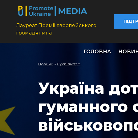
ПІДТ
Лауреат Премії європейського
громадянина
ГОЛОВНА
НОВИ
Новини
»
Суспільство
Україна до
гуманного 
військовоп