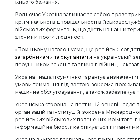
їхнього бажання.
Водночас Україна залишає за собою право трим
кримінальної відповідальності військовослужб
військових формувань, що діють на нашій терит
злочини проти людяності.
«При цьому наголошуємо, що російські солдат
загарбниками та окупантами
на українській зе
порушником законів та звичаїв війни», – сказал
Україна і надалі сумлінно гарантує визначені
умови тримання під вартою, зокрема проживання
медичне обслуговування, а також забезпечує п
Українська сторона на постійній основі надає
організацій та інституцій, зокрема Міжнародно
російських військових полонених. Крім того, 
інформаційне бюро, яке опікується питаннями 
Україна вимагає дзеркального гуманного став