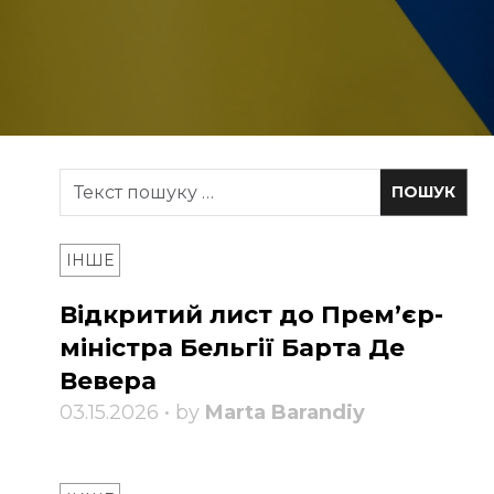
ІНШЕ
Відкритий лист до Прем’єр-
міністра Бельгії Барта Де
Вевера
03.15.2026 • by
Marta Barandiy