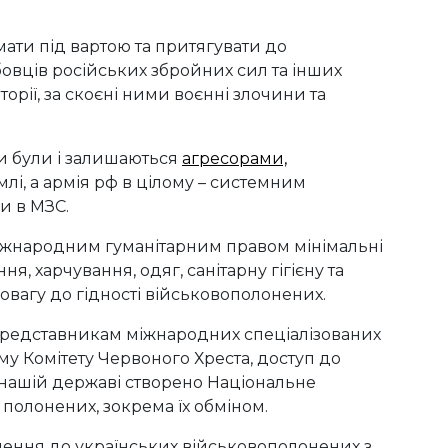
ати під вартою та притягувати до
овців російських збройних сил та інших
орії, за скоєні ними воєнні злочини та
и були і залишаються
агресорами,
млі, а армія рф в цілому – системним
и в МЗС.
 міжнародним гуманітарним правом мінімальні
, харчування, одяг, санітарну гігієну та
овагу до гідності військовополонених.
 представникам міжнародних спеціалізованих
му Комітету Червоного Хреста, доступ до
в нашій державі створено Національне
полонених, зокрема їх обміном.
лення до українських військовополонених з