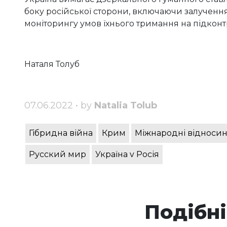
боку російської сторони, включаючи залучення
моніторингу умов їхнього тримання на підконтр
Наталя Толуб
07.06.2022 • by
Natalia Tolub
Гібридна війна
Крим
Міжнародні відноси
Русский мир
Україна v Росія
Подібні