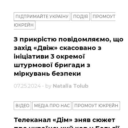
ПІДТРИМАЙТЕ УКРАЇНУ
ПОДІЯ
ПРОМОУТ
ЮКРЕЙН
З прикрістю повідомляємо, що
захід «Двіж» скасовано з
ініціативи 3 окремої
штурмової бригади з
міркувань безпеки
07.25.2024 • by
Natalia Tolub
ВІДЕО
МЕДІА ПРО НАС
ПРОМОУТ ЮКРЕЙН
Телеканал «Дім» зняв сюжет