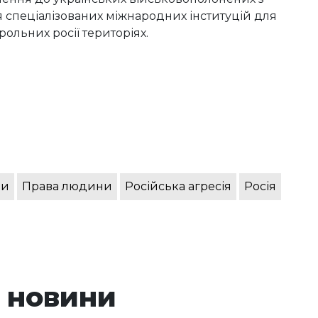
 спеціалізованих міжнародних інституцій для
ольних росії територіях.
ни
Права людини
Російська агресія
Росія
 новини