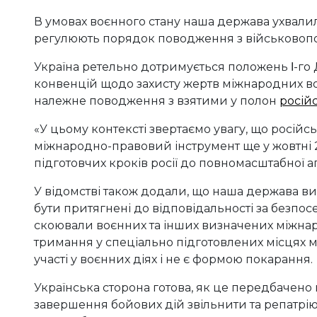
В умовах воєнного стану наша держава ухвалил
регулюють порядок поводження з військовопо
Україна ретельно дотримується положень Ι-го
конвенцій щодо захисту жертв міжнародних во
належне поводження з взятими у полон
росій
«У цьому контексті звертаємо увагу, що росій
міжнародно-правовий інструмент ще у жовтні 2
підготовчих кроків росії до повномасштабної аг
У відомстві також додали, що наша держава ви
бути притягнені до відповідальності за безпос
скоювали воєнних та інших визначених міжнар
тримання у спеціально підготовлених місцях м
участі у воєнних діях і не є формою покарання.
Українська сторона готова, як це передбачен
завершення бойових дій звільнити та репатрію