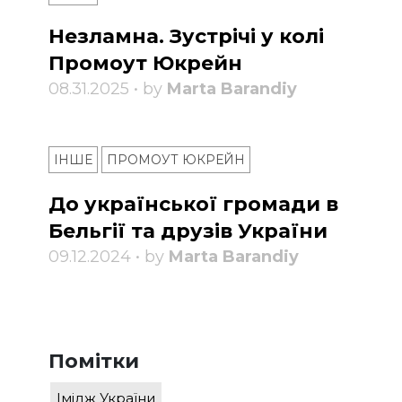
Незламна. Зустрічі у колі
Промоут Юкрейн
08.31.2025 • by
Marta Barandiy
ІНШЕ
ПРОМОУТ ЮКРЕЙН
До української громади в
Бельгії та друзів України
09.12.2024 • by
Marta Barandiy
Помітки
Імідж України