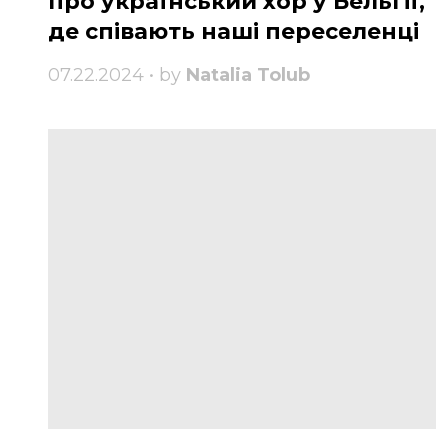
про український хор у Бельгії,
де співають наші переселенці
07.22.2024 • by
Natalia Tolub