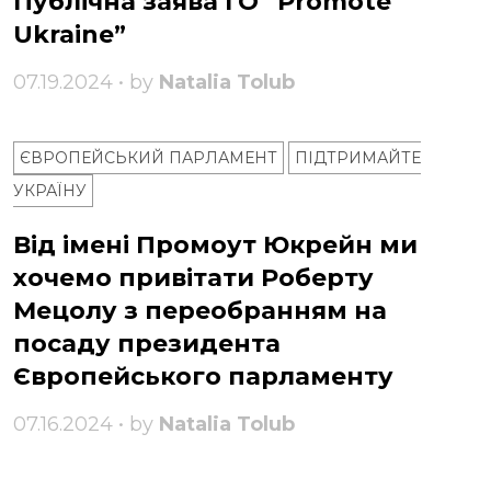
Публічна заява ГО “Promote
Ukraine”
07.19.2024 • by
Natalia Tolub
ЄВРОПЕЙСЬКИЙ ПАРЛАМЕНТ
ПІДТРИМАЙТЕ
УКРАЇНУ
Від імені Промоут Юкрейн ми
хочемо привітати Роберту
Мецолу з переобранням на
посаду президента
Європейського парламенту
07.16.2024 • by
Natalia Tolub