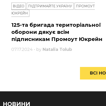
ВІДЕО
ПІДТРИМАЙТЕ УКРАЇНУ
ПРОМОУТ
ЮКРЕЙН
125-та бригада територіальної
оборони дякує всім
підписникам Промоут Юкрейн
07.17.2024 • by
Natalia Tolub
ВСІ НО
НОВИНИ