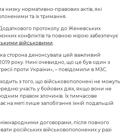
а низку нормативно-правових актів, які
лоненими та їх тримання.
 Додаткового протоколу до Женевських
єнних конфліктів та повною мірою забезпечує
ськими військовими
.
ська сторона денонсувала цей важливий
019 року. Нині очевидно, що це був один з
ресії проти України», – повідомили в МЗС.
ходить з того, що військовополонені не можуть
ередню участь у бойових діях, якщо вони не
одним правом злочинів. Їх тимчасове
ає на меті лише запобігання їхній подальшій
о міжнародними договорами, після повного
вати російських військовополонених у разі