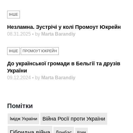
ІНШЕ
Незламна. Зустрічі у колі Промоут Юкрейн
08.31.2025 • by
Marta Barandiy
ІНШЕ
ПРОМОУТ ЮКРЕЙН
До української громади в Бельгії та друзів
України
09.12.2024 • by
Marta Barandiy
Помітки
Війна Росії проти України
Імідж України
Гібридна війна
Донбас
Крим