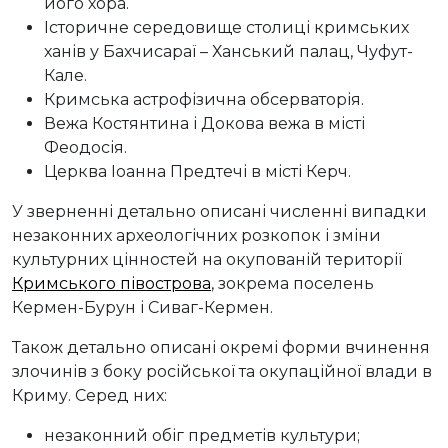
його хора.
Історичне середовище столиці кримських
ханів у Бахчисараї – Ханський палац, Чуфут-
Кале.
Кримська астрофізична обсерваторія.
Вежа Костянтина і Докова вежа в місті
Феодосія.
Церква Іоанна Предтечі в місті Керч.
У зверненні детально описані численні випадки
незаконних археологічних розкопок і зміни
культурних цінностей на окупованій території
Кримського півострова
, зокрема поселень
Кермен-Бурун і Сиваг-Кермен.
Також детально описані окремі форми вчинення
злочинів з боку російської та окупаційної влади в
Криму. Серед них:
незаконний обіг предметів культури;