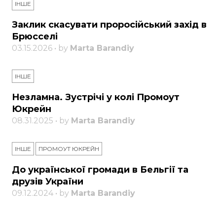
ІНШЕ
Заклик скасувати проросійський захід в
Брюсселі
03.15.2026 • by
Marta Barandiy
ІНШЕ
Незламна. Зустрічі у колі Промоут
Юкрейн
08.31.2025 • by
Marta Barandiy
ІНШЕ
ПРОМОУТ ЮКРЕЙН
До української громади в Бельгії та
друзів України
09.12.2024 • by
Marta Barandiy