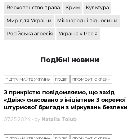
Верховенство права
Крим
Культура
Мир для України
Міжнародні відносини
Російська агресія
Україна v Росія
Подібні новини
ПІДТРИМАЙТЕ УКРАЇНУ
ПОДІЯ
ПРОМОУТ ЮКРЕЙН
З прикрістю повідомляємо, що захід
«Двіж» скасовано з ініціативи 3 окремої
штурмової бригади з міркувань безпеки
07.25.2024 • by
Natalia Tolub
ПІДТРИМАЙТЕ УКРАЇНУ
ПОДІЯ
ПРОМОУТ ЮКРЕЙН