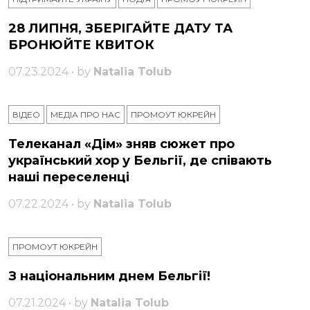
28 ЛИПНЯ, ЗБЕРІГАЙТЕ ДАТУ ТА
БРОНЮЙТЕ КВИТОК
07.23.2024 • by
Natalia Tolub
ВІДЕО
МЕДІА ПРО НАС
ПРОМОУТ ЮКРЕЙН
Телеканал «Дім» зняв сюжет про
український хор у Бельгії, де співають
наші переселенці
07.22.2024 • by
Natalia Tolub
ПРОМОУТ ЮКРЕЙН
З національним днем ​​Бельгії!
07.21.2024 • by
Natalia Tolub