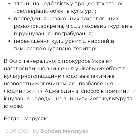
злочинна недбалість у процесі так званої
«реставрації» об’єктів культури;
проведення незаконних археологічних
розкопок, зокрема, місць поховань і курганів,
їх руйнування і пограбування;
переміщення культурних цінностей із
тимчасово окупованої території.
В Офісі генерального прокурора України
наголосили, що знищення унікальних об’єктів
культурної спадщини людства є таким же
незворотним злочином, як і позбавлення
людини життя. Адже один зі способів припинити
існування народу – це знищити його культуру та
історію.
Богдан Марусяк
13.08.2021 • by
Bohdan Marusyak