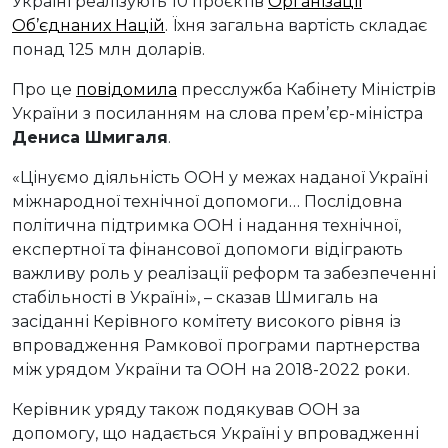
Україні реалізують 10 проєктів
Організації
Об’єднаних Націй
. Їхня загальна вартість складає
понад 125 млн доларів.
Про це
повідомила
пресслужба Кабінету Міністрів
України з посиланням на слова прем’єр-міністра
Дениса Шмигаля
.
«Цінуємо діяльність ООН у межах наданої Україні
міжнародної технічної допомоги… Послідовна
політична підтримка ООН і надання технічної,
експертної та фінансової допомоги відіграють
важливу роль у реалізації реформ та забезпеченні
стабільності в Україні», – сказав Шмигаль на
засіданні Керівного комітету високого рівня із
впровадження Рамкової програми партнерства
між урядом України та ООН на 2018-2022 роки.
Керівник уряду також подякував ООН за
допомогу, що надається Україні у впровадженні