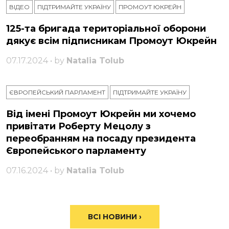
ВІДЕО
ПІДТРИМАЙТЕ УКРАЇНУ
ПРОМОУТ ЮКРЕЙН
125-та бригада територіальної оборони
дякує всім підписникам Промоут Юкрейн
07.17.2024 • by
Natalia Tolub
ЄВРОПЕЙСЬКИЙ ПАРЛАМЕНТ
ПІДТРИМАЙТЕ УКРАЇНУ
Від імені Промоут Юкрейн ми хочемо
привітати Роберту Мецолу з
переобранням на посаду президента
Європейського парламенту
07.16.2024 • by
Natalia Tolub
ВСІ НОВИНИ ›