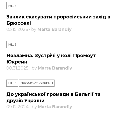
ІНШЕ
Заклик скасувати проросійський захід в
Брюсселі
03.15.2026 • by
Marta Barandiy
ІНШЕ
Незламна. Зустрічі у колі Промоут
Юкрейн
08.31.2025 • by
Marta Barandiy
ІНШЕ
ПРОМОУТ ЮКРЕЙН
До української громади в Бельгії та
друзів України
09.12.2024 • by
Marta Barandiy