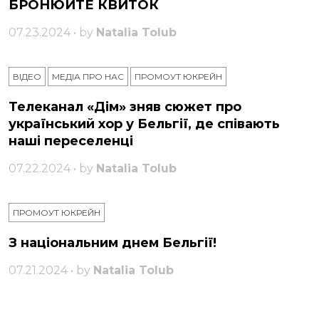
БРОНЮЙТЕ КВИТОК
07.23.2024 • by
Natalia Tolub
ВІДЕО
МЕДІА ПРО НАС
ПРОМОУТ ЮКРЕЙН
Телеканал «Дім» зняв сюжет про
український хор у Бельгії, де співають
наші переселенці
07.22.2024 • by
Natalia Tolub
ПРОМОУТ ЮКРЕЙН
З національним днем ​​Бельгії!
07.21.2024 • by
Natalia Tolub