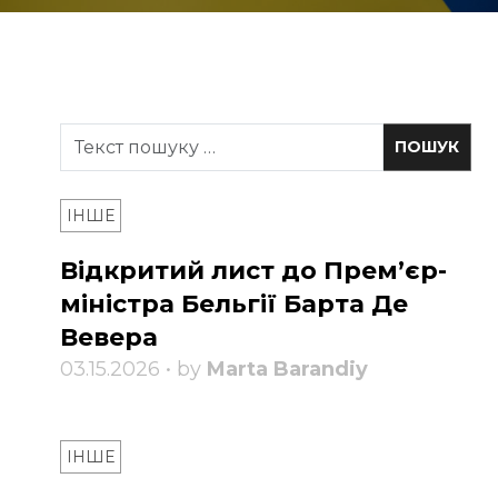
ІНШЕ
Відкритий лист до Прем’єр-
міністра Бельгії Барта Де
Вевера
03.15.2026 • by
Marta Barandiy
ІНШЕ