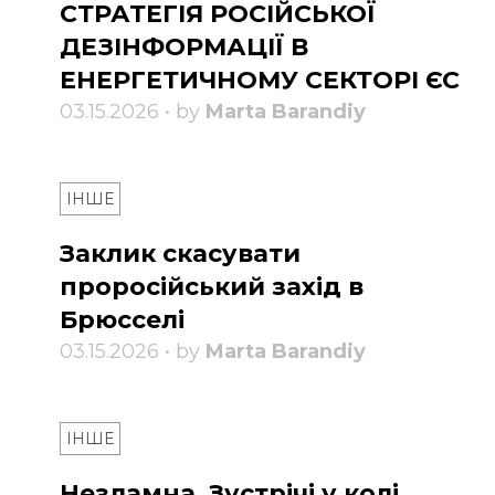
СТРАТЕГІЯ РОСІЙСЬКОЇ
ДЕЗІНФОРМАЦІЇ В
ЕНЕРГЕТИЧНОМУ СЕКТОРІ ЄС
03.15.2026 • by
Marta Barandiy
ІНШЕ
Заклик скасувати
проросійський захід в
Брюсселі
03.15.2026 • by
Marta Barandiy
ІНШЕ
Незламна. Зустрічі у колі