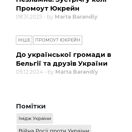
Промоут Юкрейн
08.31.2025 • by
Marta Barandiy
ІНШЕ
ПРОМОУТ ЮКРЕЙН
До української громади в
Бельгії та друзів України
09.12.2024 • by
Marta Barandiy
Помітки
Імідж України
Війна Росії проти України