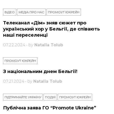
ВІДЕО
МЕДІА ПРО НАС
ПРОМОУТ ЮКРЕЙН
Телеканал «Дім» зняв сюжет про
український хор у Бельгії, де співають
наші переселенці
07.22.2024 • by
Natalia Tolub
ПРОМОУТ ЮКРЕЙН
З національним днем ​​Бельгії!
07.21.2024 • by
Natalia Tolub
ПІДТРИМАЙТЕ УКРАЇНУ
ПОДІЯ
ПРОМОУТ ЮКРЕЙН
Публічна заява ГО “Promote Ukraine”