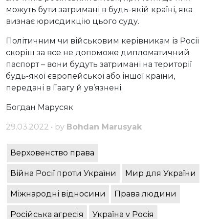
можуть бути затримані в будь-якій країні, яка
визнає юрисдикцію цього суду.
Політичним чи військовим керівникам із Росії
скоріш за все не допоможе дипломатичний
паспорт – вони будуть затримані на території
будь-якої європейської або іншої країни,
передані в Гаагу й ув’язнені.
Богдан Марусяк
29.03.2022 • by
Bohdan Marusyak
Верховенство права
Війна Росії проти України
Мир для України
Міжнародні відносини
Права людини
Російська агресія
Україна v Росія