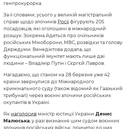
генпрокурорка.
За її словами, усього у великій магістральній
справі щодо злочинів
Росії
фігурують 205
посадовців, які оголошені в міжнародний
розшук. Зокрема йдеться про очільників
російських Міноборони, МВС, розвідки та голову
Держдуми. Венедіктова додала, що
функціональний імунітет мають лише дві
людини – Владімір Путін і Сєргєй Лавров.
Нагадаємо, що станом на 28 березня уже 42
країни звернулися до Міжнародного
кримінального суду (також відомий як Гаазький
трибунал) через воєнні злочини російських
окупантів в Україні.
Як
наголосив
міністр юстиції України
Денис
Малюська
, у разі визнання цим судом воєнних
злочинів російських військ, причетні до них