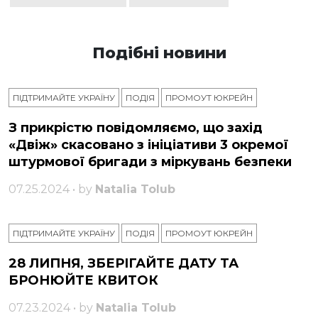
Подібні новини
ПІДТРИМАЙТЕ УКРАЇНУ
ПОДІЯ
ПРОМОУТ ЮКРЕЙН
З прикрістю повідомляємо, що захід
«Двіж» скасовано з ініціативи 3 окремої
штурмової бригади з міркувань безпеки
07.25.2024 • by
Natalia Tolub
ПІДТРИМАЙТЕ УКРАЇНУ
ПОДІЯ
ПРОМОУТ ЮКРЕЙН
28 ЛИПНЯ, ЗБЕРІГАЙТЕ ДАТУ ТА
БРОНЮЙТЕ КВИТОК
07.23.2024 • by
Natalia Tolub