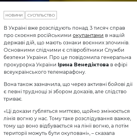
НОВИНИ
СУСПІЛЬСТВО
В Україні вже розслідують понад 3 тисяч справ
про скоєння російськими
окупантами
в нашій
державі дій, що мають ознаки воєнних злочинів.
Основними слідчими є співробітники Служби
безпеки України. Про це повідомила генеральна
прокурорка України
Ірина Венедіктова
в ефірі
всеукраїнського телемарафону.
Вона також зазначила, що через активні бойові дії
є певні труднощі зі збором доказів, але слідство
триває.
«Ці докази губляться миттєво, щойно змінюється
лінія вогню у нас. Тому таке розслідування важке,
тому що воно відбувається на лінії вогню, а потім
території можуть бути окуповані», – сказала