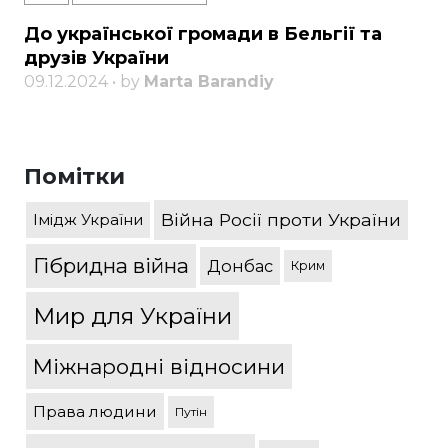
До української громади в Бельгії та
друзів України
09.12.2024 • by
Marta Barandiy
Помітки
Війна Росії проти України
Імідж України
Гібридна війна
Донбас
Крим
Мир для України
Міжнародні відносини
Права людини
Путін