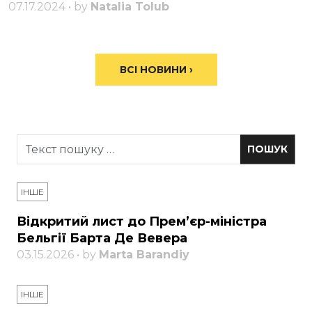
07.17.2024 • by
Natalia Tolub
ВСІ НОВИНИ ›
ІНШЕ
Відкритий лист до Прем’єр-міністра
Бельгії Барта Де Вевера
03.15.2026 • by
Marta Barandiy
ІНШЕ