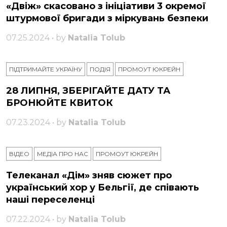
«Двіж» скасовано з ініціативи 3 окремої
штурмової бригади з міркувань безпеки
07.25.2024 • by
Natalia Tolub
ПІДТРИМАЙТЕ УКРАЇНУ
ПОДІЯ
ПРОМОУТ ЮКРЕЙН
28 ЛИПНЯ, ЗБЕРІГАЙТЕ ДАТУ ТА
БРОНЮЙТЕ КВИТОК
07.23.2024 • by
Natalia Tolub
ВІДЕО
МЕДІА ПРО НАС
ПРОМОУТ ЮКРЕЙН
Телеканал «Дім» зняв сюжет про
український хор у Бельгії, де співають
наші переселенці
07.22.2024 • by
Natalia Tolub