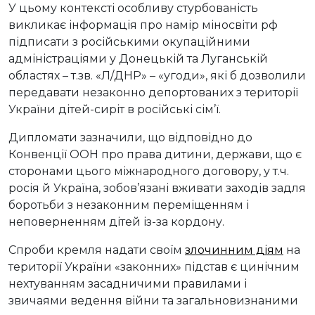
У цьому контексті особливу стурбованість
викликає інформація про намір міносвіти рф
підписати з російськими окупаційними
адміністраціями у Донецькій та Луганській
областях – т.зв. «Л/ДНР» – «угоди», які б дозволили
передавати незаконно депортованих з території
України дітей-сиріт в російські сім’ї.
Дипломати зазначили, що відповідно до
Конвенції ООН про права дитини, держави, що є
сторонами цього міжнародного договору, у т.ч.
росія й Україна, зобов’язані вживати заходів задля
боротьби з незаконним переміщенням і
неповерненням дітей із-за кордону.
Спроби кремля надати своїм
злочинним діям
на
території України «законних» підстав є цинічним
нехтуванням засадничими правилами і
звичаями ведення війни та загальновизнаними