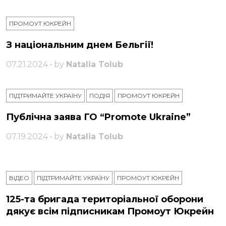
ПРОМОУТ ЮКРЕЙН
З національним днем ​​Бельгії!
07.21.2024 • by
Natalia Tolub
ПІДТРИМАЙТЕ УКРАЇНУ
ПОДІЯ
ПРОМОУТ ЮКРЕЙН
Публічна заява ГО “Promote Ukraine”
07.19.2024 • by
Natalia Tolub
ВІДЕО
ПІДТРИМАЙТЕ УКРАЇНУ
ПРОМОУТ ЮКРЕЙН
125-та бригада територіальної оборони
дякує всім підписникам Промоут Юкрейн