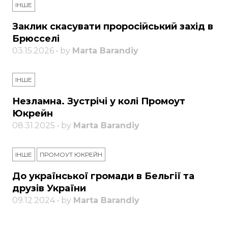
ІНШЕ
Заклик скасувати проросійський захід в
Брюсселі
03.15.2026 • by
Marta Barandiy
ІНШЕ
Незламна. Зустрічі у колі Промоут
Юкрейн
08.31.2025 • by
Marta Barandiy
ІНШЕ
ПРОМОУТ ЮКРЕЙН
До української громади в Бельгії та
друзів України
09.12.2024 • by
Marta Barandiy