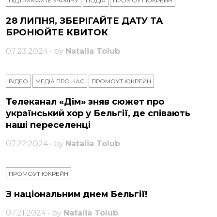
ПІДТРИМАЙТЕ УКРАЇНУ
ПОДІЯ
ПРОМОУТ ЮКРЕЙН
28 ЛИПНЯ, ЗБЕРІГАЙТЕ ДАТУ ТА
БРОНЮЙТЕ КВИТОК
07.23.2024 • by
Natalia Tolub
ВІДЕО
МЕДІА ПРО НАС
ПРОМОУТ ЮКРЕЙН
Телеканал «Дім» зняв сюжет про
український хор у Бельгії, де співають
наші переселенці
07.22.2024 • by
Natalia Tolub
ПРОМОУТ ЮКРЕЙН
З національним днем ​​Бельгії!
07.21.2024 • by
Natalia Tolub