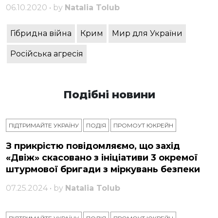
06.10.2020 • by
Natalia Tolub
Гібридна війна
Крим
Мир для України
Російська агресія
Подібні новини
ПІДТРИМАЙТЕ УКРАЇНУ
ПОДІЯ
ПРОМОУТ ЮКРЕЙН
З прикрістю повідомляємо, що захід
«Двіж» скасовано з ініціативи 3 окремої
штурмової бригади з міркувань безпеки
07.25.2024 • by
Natalia Tolub