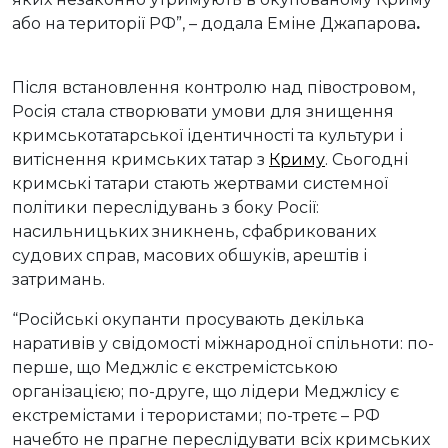
або на території РФ”, – додала Еміне Джапарова
.
Після встановлення контролю над півостровом,
Росія стала створювати умови для знищення
кримськотатарської ідентичності та культури і
витіснення кримських татар з
Криму
. Сьогодні
кримські татари стають жертвами системної
політики переслідувань з боку Росії:
насильницьких зникнень, сфабрикованих
судових справ, масових обшуків, арештів і
затримань.
“Російські окупанти просувають декілька
наративів у свідомості міжнародної спільноти: по-
перше, що Меджліс є екстремістською
організацією; по-друге, що лідери Меджлісу є
екстремістами і терористами; по-третє – РФ
начебто не прагне переслідувати всіх кримських