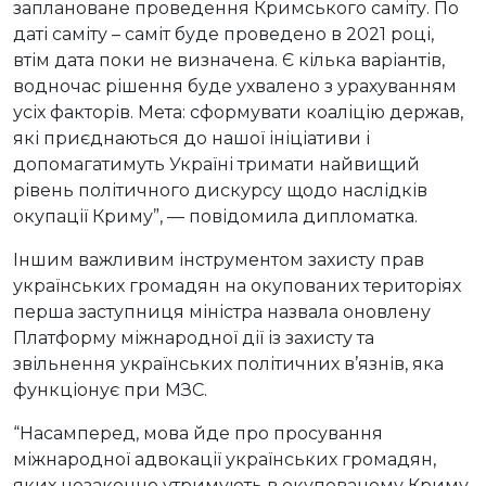
заплановане проведення Кримського саміту. По
даті саміту – саміт буде проведено в 2021 році,
втім дата поки не визначена. Є кілька варіантів,
водночас рішення буде ухвалено з урахуванням
усіх факторів. Мета: сформувати коаліцію держав,
які приєднаються до нашої ініціативи і
допомагатимуть Україні тримати найвищий
рівень політичного дискурсу щодо наслідків
окупації Криму”, — повідомила дипломатка.
Іншим важливим інструментом захисту прав
українських громадян на окупованих територіях
перша заступниця міністра назвала оновлену
Платформу міжнародної дії із захисту та
звільнення українських політичних в’язнів, яка
функціонує при МЗС.
“Насамперед, мова йде про просування
міжнародної адвокації українських громадян,
яких незаконно утримують в окупованому Криму