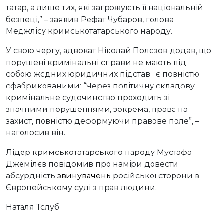
татар, а лише тих, які загрожують її національній
безпеці,” – заявив Рефат Чубаров, голова
Меджлісу кримськотатарського народу.
У свою чергу, адвокат Ніколай Полозов додав, що
порушені кримінальні справи не мають під
собою жодних юридичних підстав і є повністю
сфабрикованими: “Через політичну складову
кримінальне судочинство проходить зі
значними порушеннями, зокрема, права на
захист, повністю деформуючи правове поле”, –
наголосив він.
Лідер кримськотатарського народу Мустафа
Джемілєв повідомив про наміри довести
абсурдність
звинувачень
російської сторони в
Європейському суді з прав людини.
Наталя Толуб