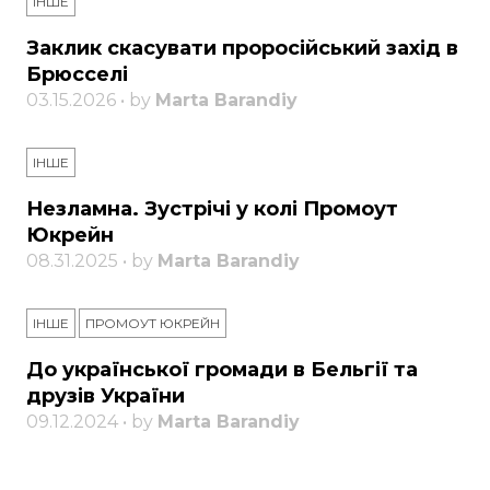
ІНШЕ
Заклик скасувати проросійський захід в
Брюсселі
03.15.2026 • by
Marta Barandiy
ІНШЕ
Незламна. Зустрічі у колі Промоут
Юкрейн
08.31.2025 • by
Marta Barandiy
ІНШЕ
ПРОМОУТ ЮКРЕЙН
До української громади в Бельгії та
друзів України
09.12.2024 • by
Marta Barandiy