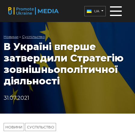
UA
Новини
»
Суспільство
В Україні вперше
затвердили Стратегію
зовнішньополітичної
діяльності
31.07.2021
НОВИНИ
СУСПІЛЬСТВО