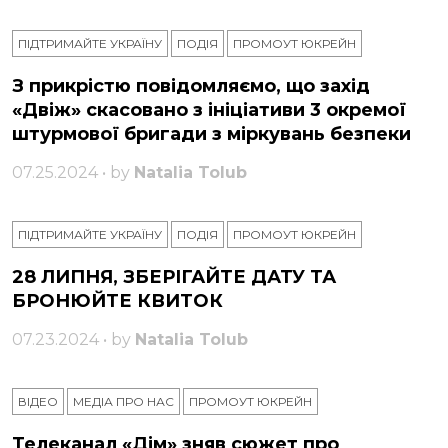
ПІДТРИМАЙТЕ УКРАЇНУ
ПОДІЯ
ПРОМОУТ ЮКРЕЙН
З прикрістю повідомляємо, що захід
«Двіж» скасовано з ініціативи 3 окремої
штурмової бригади з міркувань безпеки
07.25.2024 • by
Natalia Tolub
ПІДТРИМАЙТЕ УКРАЇНУ
ПОДІЯ
ПРОМОУТ ЮКРЕЙН
28 ЛИПНЯ, ЗБЕРІГАЙТЕ ДАТУ ТА
БРОНЮЙТЕ КВИТОК
07.23.2024 • by
Natalia Tolub
ВІДЕО
МЕДІА ПРО НАС
ПРОМОУТ ЮКРЕЙН
Телеканал «Дім» зняв сюжет про