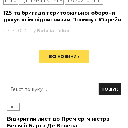
ВІДЕО
ПІДТРИМАЙТЕ УКРАЇНУ
ПРОМОУТ ЮКРЕЙН
125-та бригада територіальної оборони
дякує всім підписникам Промоут Юкрейн
07.17.2024 • by
Natalia Tolub
ВСІ НОВИНИ ›
ІНШЕ
Відкритий лист до Прем’єр-міністра
Бельгії Барта Де Вевера