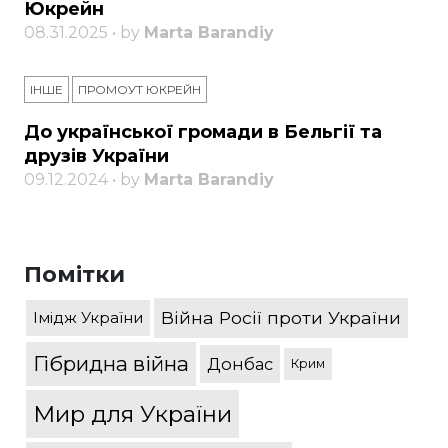
Юкрейн
08.31.2025 • by
Marta Barandiy
ІНШЕ
ПРОМОУТ ЮКРЕЙН
До української громади в Бельгії та
друзів України
09.12.2024 • by
Marta Barandiy
Помітки
Війна Росії проти України
Імідж України
Гібридна війна
Донбас
Крим
Мир для України