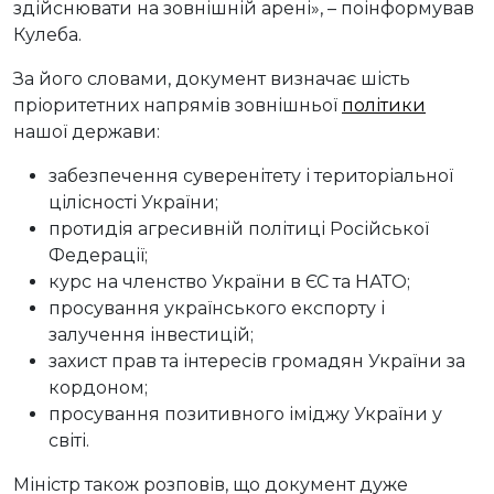
здійснювати на зовнішній арені», – поінформував
Кулеба.
За його словами, документ визначає шість
пріоритетних напрямів зовнішньої
політики
нашої держави:
забезпечення суверенітету і територіальної
цілісності України;
протидія агресивній політиці Російської
Федерації;
курс на членство України в ЄС та НАТО;
просування українського експорту і
залучення інвестицій;
захист прав та інтересів громадян України за
кордоном;
просування позитивного іміджу України у
світі.
Міністр також розповів, що документ дуже