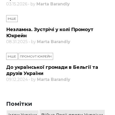
03.15.2026 • by
Marta Barandiy
ІНШЕ
Незламна. Зустрічі у колі Промоут
Юкрейн
08.31.2025 • by
Marta Barandiy
ІНШЕ
ПРОМОУТ ЮКРЕЙН
До української громади в Бельгії та
друзів України
09.12.2024 • by
Marta Barandiy
Помітки
Війна Росії проти України
Імідж України