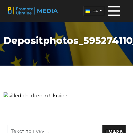
UA
Depositphotos_595274110