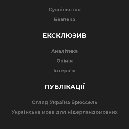
Суспільство
Безпека
ЕКСКЛЮЗИВ
Аналітика
Опінія
Інтерв’ю
ПУБЛІКАЦІЇ
Огляд Україна Брюссель
Українська мова для нідерландомовних