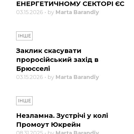
ЕНЕРГЕТИЧНОМУ СЕКТОРІ ЄС
03.15.2026 • by
Marta Barandiy
ІНШЕ
Заклик скасувати
проросійський захід в
Брюсселі
03.15.2026 • by
Marta Barandiy
ІНШЕ
Незламна. Зустрічі у колі
Промоут Юкрейн
08.31.2025 • by
Marta Barandiy