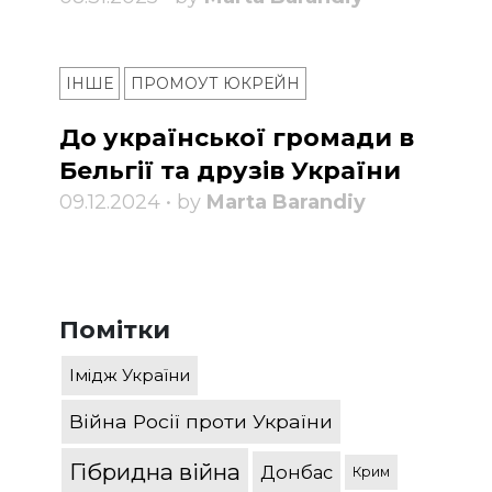
ІНШЕ
ПРОМОУТ ЮКРЕЙН
До української громади в
Бельгії та друзів України
09.12.2024 • by
Marta Barandiy
Помітки
Імідж України
Війна Росії проти України
Гібридна війна
Донбас
Крим