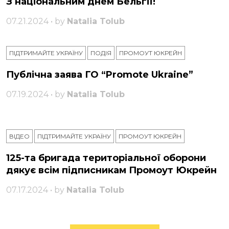
З національним днем ​​Бельгії!
07.21.2024 • by
Natalia Tolub
ПІДТРИМАЙТЕ УКРАЇНУ
ПОДІЯ
ПРОМОУТ ЮКРЕЙН
Публічна заява ГО “Promote Ukraine”
07.19.2024 • by
Natalia Tolub
ВІДЕО
ПІДТРИМАЙТЕ УКРАЇНУ
ПРОМОУТ ЮКРЕЙН
125-та бригада територіальної оборони
дякує всім підписникам Промоут Юкрейн
07.17.2024 • by
Natalia Tolub