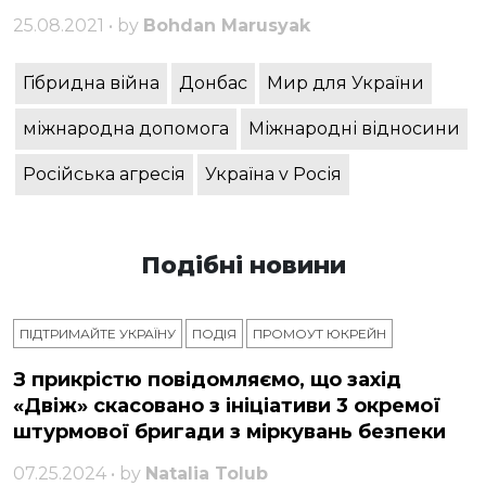
25.08.2021 • by
Bohdan Marusyak
Гібридна війна
Донбас
Мир для України
міжнародна допомога
Міжнародні відносини
Російська агресія
Україна v Росія
Подібні новини
ПІДТРИМАЙТЕ УКРАЇНУ
ПОДІЯ
ПРОМОУТ ЮКРЕЙН
З прикрістю повідомляємо, що захід
«Двіж» скасовано з ініціативи 3 окремої
штурмової бригади з міркувань безпеки
07.25.2024 • by
Natalia Tolub