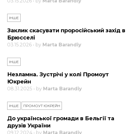
03.15.2026 • by
Marta Barandiy
ІНШЕ
Заклик скасувати проросійський захід в
Брюсселі
03.15.2026 • by
Marta Barandiy
ІНШЕ
Незламна. Зустрічі у колі Промоут
Юкрейн
08.31.2025 • by
Marta Barandiy
ІНШЕ
ПРОМОУТ ЮКРЕЙН
До української громади в Бельгії та
друзів України
09.12.2024 • by
Marta Barandiy