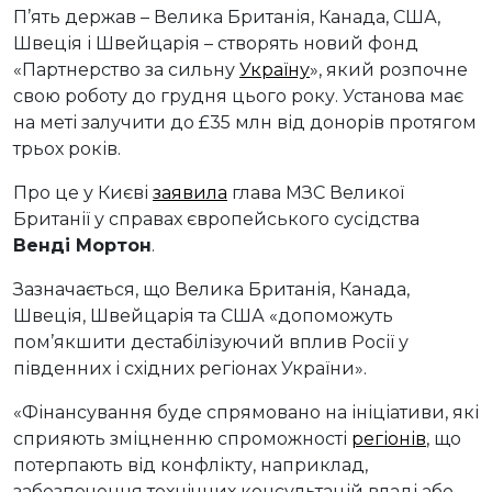
П’ять держав – Велика Британія, Канада, США,
Швеція і Швейцарія – створять новий фонд
«Партнерство за сильну
Україну
», який розпочне
свою роботу до грудня цього року. Установа має
на меті залучити до £35 млн від донорів протягом
трьох років.
Про це у Києві
заявила
глава МЗС Великої
Британії у справах європейського сусідства
Венді Мортон
.
Зазначається, що Велика Британія, Канада,
Швеція, Швейцарія та США «допоможуть
пом’якшити дестабілізуючий вплив Росії у
південних і східних регіонах України».
«Фінансування буде спрямовано на ініціативи, які
сприяють зміцненню спроможності
регіонів
, що
потерпають від конфлікту, наприклад,
забезпечення технічних консультацій владі або