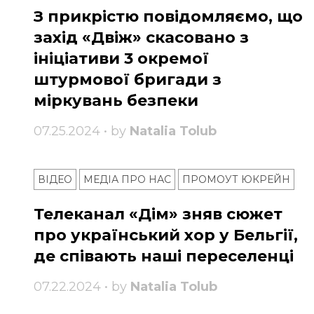
З прикрістю повідомляємо, що
захід «Двіж» скасовано з
ініціативи 3 окремої
штурмової бригади з
міркувань безпеки
07.25.2024 • by
Natalia Tolub
ВІДЕО
МЕДІА ПРО НАС
ПРОМОУТ ЮКРЕЙН
Телеканал «Дім» зняв сюжет
про український хор у Бельгії,
де співають наші переселенці
07.22.2024 • by
Natalia Tolub