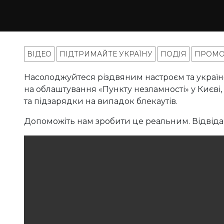
ВІДЕО
ПІДТРИМАЙТЕ УКРАЇНУ
ПОДІЯ
ПРОМО
Насолоджуйтеся різдвяним настроєм та україн
на облаштування «Пункту незламності» у Києві,
та підзарядки на випадок блекаутів.
Допоможіть нам зробити це реальним. Відвідай