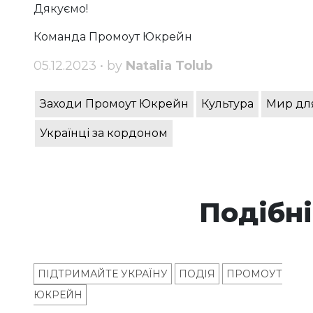
Дякуємо!
Команда Промоут Юкрейн
05.12.2023 • by
Natalia Tolub
Заходи Промоут Юкрейн
Культура
Мир дл
Українці за кордоном
Подібні
ПІДТРИМАЙТЕ УКРАЇНУ
ПОДІЯ
ПРОМОУТ
ЮКРЕЙН