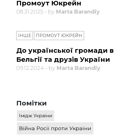
Промоут Юкрейн
08.31.2025 • by
Marta Barandiy
ІНШЕ
ПРОМОУТ ЮКРЕЙН
До української громади в
Бельгії та друзів України
09.12.2024 • by
Marta Barandiy
Помітки
Імідж України
Війна Росії проти України