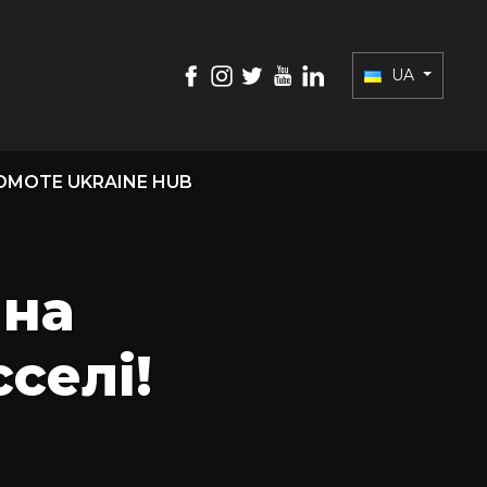
UA
OMOTE UKRAINE HUB
 на
селі!