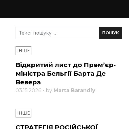
ІНШЕ
Відкритий лист до Прем’єр-
міністра Бельгії Барта Де
Вевера
03.15.2026 • by
Marta Barandiy
ІНШЕ
СТРАТЕГІЯ РОСІЙСЬКОЇ