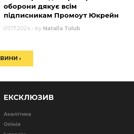
оборони дякує всім
підписникам Промоут Юкрейн
07.17.2024 • by
Natalia Tolub
ВИНИ ›
ЕКСКЛЮЗИВ
Аналітика
Опінія