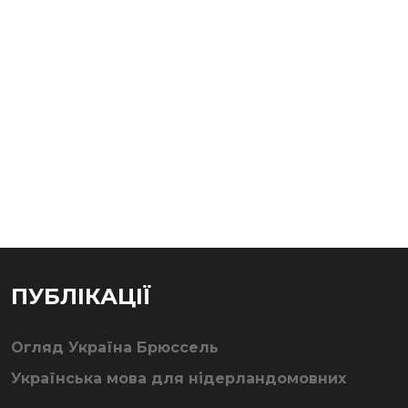
ПУБЛІКАЦІЇ
Огляд Україна Брюссель
Українська мова для нідерландомовних