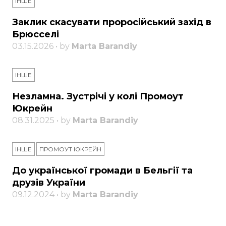
ІНШЕ
Заклик скасувати проросійський захід в
Брюсселі
03.15.2026 • by
Marta Barandiy
ІНШЕ
Незламна. Зустрічі у колі Промоут
Юкрейн
08.31.2025 • by
Marta Barandiy
ІНШЕ
ПРОМОУТ ЮКРЕЙН
До української громади в Бельгії та
друзів України
09.12.2024 • by
Marta Barandiy