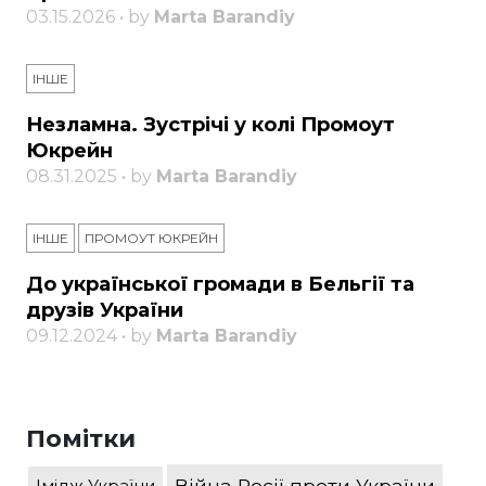
03.15.2026 • by
Marta Barandiy
ІНШЕ
Незламна. Зустрічі у колі Промоут
Юкрейн
08.31.2025 • by
Marta Barandiy
ІНШЕ
ПРОМОУТ ЮКРЕЙН
До української громади в Бельгії та
друзів України
09.12.2024 • by
Marta Barandiy
Помітки
Війна Росії проти України
Імідж України