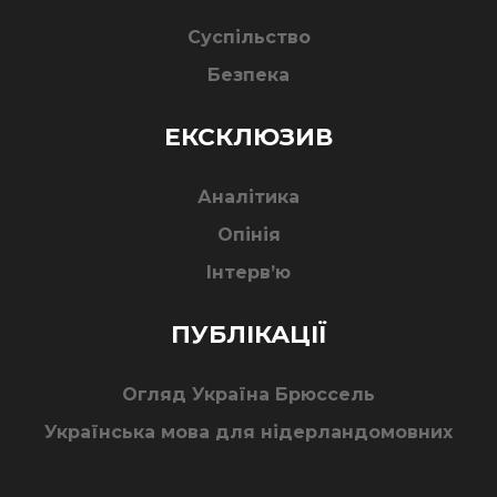
Суспільство
Безпека
ЕКСКЛЮЗИВ
Аналітика
Опінія
Інтерв’ю
ПУБЛІКАЦІЇ
Огляд Україна Брюссель
Українська мова для нідерландомовних