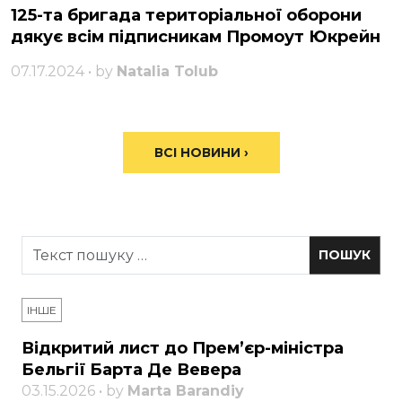
125-та бригада територіальної оборони
дякує всім підписникам Промоут Юкрейн
07.17.2024 • by
Natalia Tolub
ВСІ НОВИНИ ›
ІНШЕ
Відкритий лист до Прем’єр-міністра
Бельгії Барта Де Вевера
03.15.2026 • by
Marta Barandiy