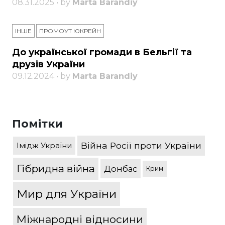
08.31.2025 • by
Marta Barandiy
ІНШЕ
ПРОМОУТ ЮКРЕЙН
До української громади в Бельгії та
друзів України
09.12.2024 • by
Marta Barandiy
Помітки
Війна Росії проти України
Імідж України
Гібридна війна
Донбас
Крим
Мир для України
Міжнародні відносини