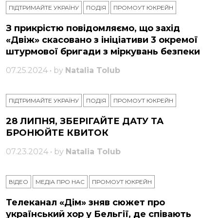
ПІДТРИМАЙТЕ УКРАЇНУ
ПОДІЯ
ПРОМОУТ ЮКРЕЙН
З прикрістю повідомляємо, що захід
«Двіж» скасовано з ініціативи 3 окремої
штурмової бригади з міркувань безпеки
07.25.2024 • by
Natalia Tolub
ПІДТРИМАЙТЕ УКРАЇНУ
ПОДІЯ
ПРОМОУТ ЮКРЕЙН
28 ЛИПНЯ, ЗБЕРІГАЙТЕ ДАТУ ТА
БРОНЮЙТЕ КВИТОК
07.23.2024 • by
Natalia Tolub
ВІДЕО
МЕДІА ПРО НАС
ПРОМОУТ ЮКРЕЙН
Телеканал «Дім» зняв сюжет про
український хор у Бельгії, де співають