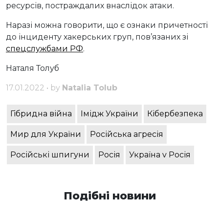
ресурсів, постраждалих внаслідок атаки.
Наразі можна говорити, що є ознаки причетності
до інциденту хакерських груп, пов’язаних зі
спецслужбами РФ
.
Наталя Толуб
17.01.2022 • by
Natalia Tolub
Гібридна війна
Імідж України
Кібербезпека
Мир для України
Російська агресія
Російські шпигуни
Росія
Україна v Росія
Подібні новини