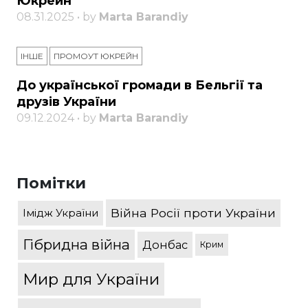
Юкрейн
08.31.2025 • by
Marta Barandiy
ІНШЕ
ПРОМОУТ ЮКРЕЙН
До української громади в Бельгії та
друзів України
09.12.2024 • by
Marta Barandiy
Помітки
Війна Росії проти України
Імідж України
Гібридна війна
Донбас
Крим
Мир для України