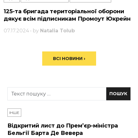
125-та бригада територіальної оборони
дякує всім підписникам Промоут Юкрейн
07.17.2024 • by
Natalia Tolub
ВСІ НОВИНИ ›
ІНШЕ
Відкритий лист до Прем’єр-міністра
Бельгії Барта Де Вевера