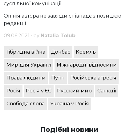
суспільної комунікації
Опінія автора не завжди співпадє з позицією
редакції
09.06.2021 • by
Natalia Tolub
Гібридна війна
Донбас
Кремль
Мир для України
Міжнародні відносини
Права людини
Путін
Російська агресія
Росія
Росія v ЄС
Русский мир
Санкції
Свобода слова
Україна v Росія
Подібні новини