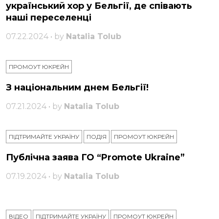
український хор у Бельгії, де співають
наші переселенці
07.22.2024 • by
Natalia Tolub
ПРОМОУТ ЮКРЕЙН
З національним днем ​​Бельгії!
07.21.2024 • by
Natalia Tolub
ПІДТРИМАЙТЕ УКРАЇНУ
ПОДІЯ
ПРОМОУТ ЮКРЕЙН
Публічна заява ГО “Promote Ukraine”
07.19.2024 • by
Natalia Tolub
ВІДЕО
ПІДТРИМАЙТЕ УКРАЇНУ
ПРОМОУТ ЮКРЕЙН