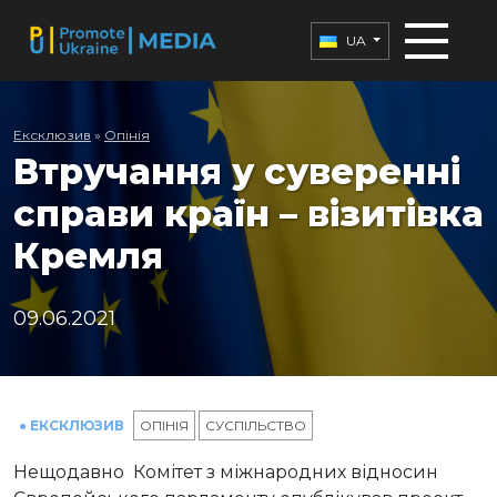
UA
Ексклюзив
»
Опінія
Втручання у суверенні
справи країн – візитівка
Кремля
09.06.2021
● ЕКСКЛЮЗИВ
ОПІНІЯ
СУСПІЛЬСТВО
Нещодавно Комітет з міжнародних відносин