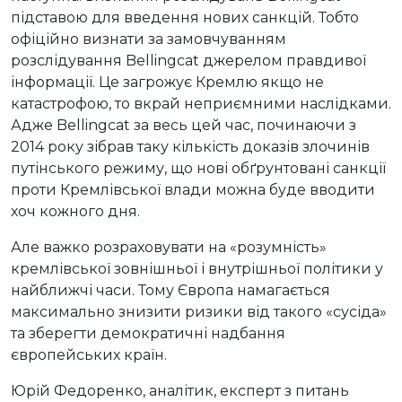
підставою для введення нових санкцій. Тобто
офіційно визнати за замовчуванням
розслідування Bellingcat джерелом правдивої
інформації. Це загрожує Кремлю якщо не
катастрофою, то вкрай неприємними наслідками.
Адже Bellingcat за весь цей час, починаючи з
2014 року зібрав таку кількість доказів злочинів
путінського режиму, що нові обґрунтовані санкції
проти Кремлівської влади можна буде вводити
хоч кожного дня.
Але важко розраховувати на «розумність»
кремлівської зовнішньої і внутрішньої політики у
найближчі часи. Тому Європа намагається
максимально знизити ризики від такого «сусіда»
та зберегти демократичні надбання
європейських країн.
Юрій Федоренко, аналітик, експерт з питань