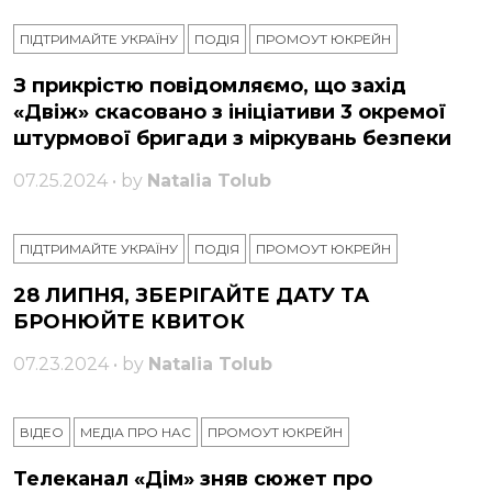
ПІДТРИМАЙТЕ УКРАЇНУ
ПОДІЯ
ПРОМОУТ ЮКРЕЙН
З прикрістю повідомляємо, що захід
«Двіж» скасовано з ініціативи 3 окремої
штурмової бригади з міркувань безпеки
07.25.2024 • by
Natalia Tolub
ПІДТРИМАЙТЕ УКРАЇНУ
ПОДІЯ
ПРОМОУТ ЮКРЕЙН
28 ЛИПНЯ, ЗБЕРІГАЙТЕ ДАТУ ТА
БРОНЮЙТЕ КВИТОК
07.23.2024 • by
Natalia Tolub
ВІДЕО
МЕДІА ПРО НАС
ПРОМОУТ ЮКРЕЙН
Телеканал «Дім» зняв сюжет про