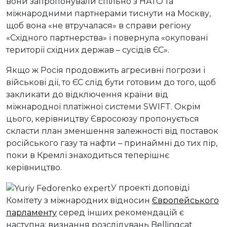
вони запропонували спільно з НАТО та
міжнародними партнерами тиснути на Москву,
щоб вона «не втручалася» в справи регіону
«Східного партнерства» і повернула «окуповані
території східних держав – сусідів ЄС».
Якщо ж Росія продовжить агресивні погрози і
військові дії, то ЄС слід бути готовим до того, щоб
закликати до відключення країни від
міжнародної платіжної системи SWIFT. Окрім
цього, керівництву Євросоюзу пропонується
скласти план зменшення залежності від поставок
російського газу та нафти – принаймні до тих пір,
поки в Кремлі знаходиться теперішнє
керівництво.
У проекті доповіді
Комітету з міжнародних відносин
Європейського
парламенту
серед інших рекомендацій є
наступна: визнання розслідувань Bellingcat