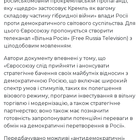
російськомовній прокремлівській пропаганді,
яку «щедро» застосовує Кремль як вагому
складову частину гібридної війни» влади Росії
проти демократичного світового суспільства. Для
цього Євросоюзу пропонується створити
телеканал «Вільна Росія» (Free Russia Television) з
цілодобовим мовленням.
Автори документу впевнені у тому, що
«Євросоюзу слід прийняти і анонсувати
стратегічне бачення своїх майбутніх відносин з
демократичною Росією, що включає широкий
спектр умов і стимулів, таких як полегшення
візового режиму, програми інвестування в вільну
торгівлю і модернізацію, а також стратегічне
партнерство; воно також має позначити
готовність запропонувати потенційні переваги в
обмін на демократичні перетворення в Росії».
Передбачувано можливі «антидемократичні»