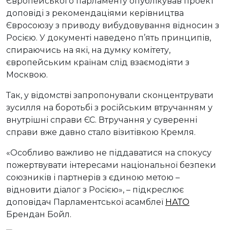
Європейського парламенту опублікував проект
доповіді з рекомендаціями керівництва
Євросоюзу з приводу вибудовування відносин з
Росією. У документі наведено п’ять принципів,
спираючись на які, на думку комітету,
європейським країнам слід взаємодіяти з
Москвою.
Так, у відомстві запропонували сконцентрувати
зусилля на боротьбі з російським втручанням у
внутрішні справи ЄС. Втручання у суверенні
справи вже давно стало візитівкою Кремля.
«Особливо важливо не піддаватися на спокусу
пожертвувати інтересами національної безпеки
союзників і партнерів з єдиною метою –
відновити діалог з Росією», – підкреслює
доповідач Парламентської асамблеї
НАТО
Брендан Бойл.