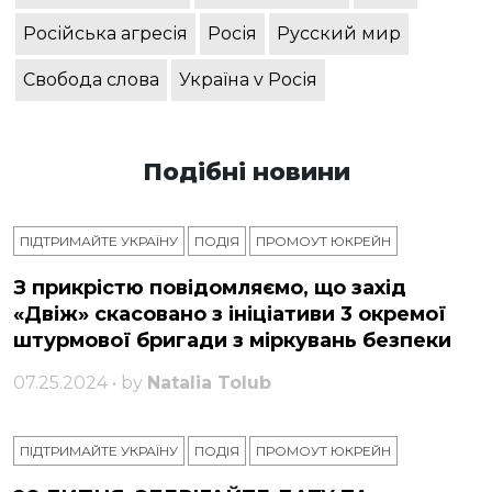
Російська агресія
Росія
Русский мир
Свобода слова
Україна v Росія
Подібні новини
ПІДТРИМАЙТЕ УКРАЇНУ
ПОДІЯ
ПРОМОУТ ЮКРЕЙН
З прикрістю повідомляємо, що захід
«Двіж» скасовано з ініціативи 3 окремої
штурмової бригади з міркувань безпеки
07.25.2024 • by
Natalia Tolub
ПІДТРИМАЙТЕ УКРАЇНУ
ПОДІЯ
ПРОМОУТ ЮКРЕЙН