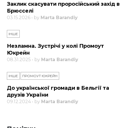
Заклик скасувати проросійський захід в
Брюсселі
03.15.2026 • by
Marta Barandiy
ІНШЕ
Незламна. Зустрічі у колі Промоут
Юкрейн
08.31.2025 • by
Marta Barandiy
ІНШЕ
ПРОМОУТ ЮКРЕЙН
До української громади в Бельгії та
друзів України
09.12.2024 • by
Marta Barandiy