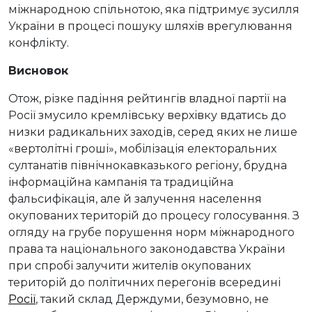
міжнародною спільнотою, яка підтримує зусилля
України в процесі пошуку шляхів врегулювання
конфлікту.
Висновок
Отож, різке падіння рейтингів владної партії на
Росії змусило кремлівську верхівку вдатись до
низки радикальних заходів, серед яких не лише
«вертолітні гроші», мобілізація електоральних
султанатів північнокавказького регіону, брудна
інформаційна кампанія та традиційна
фальсифікація, але й залучення населення
окупованих територій до процесу голосування. З
огляду на грубе порушення норм міжнародного
права та національного законодавства України
при спробі залучити жителів окупованих
територій до політичних перегонів всередині
Росії
, такий склад Держдуми, безумовно, не