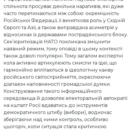
спільнота просуває декілька наративів, які дуже
часто перетинаються між собою: окремішність
Російської Федерації, її виняткова роль у Східній
Європі та Азії, а також виправдана асиметрія у
відносинах із державами пострадянського блоку.
Сек’юритизація НАТО покликана зміцнити
наявний режим, тому оповіді в цьому контексті
також доволі популярні. Тому загалом експертні
кола активно артикулюють смисли та ідеї, що
гармонійно вплітаються в ідеологічну канву
російського світосприйняття, окреслюючи
діапазон наповненості громадської думки.
Конструювання такого інформаційного
середовища й дозволяє електоральній автократії
на кшталт Росії вдаватись до інструментів
демократичного штибу (вибори), водночас
зберігаючи над ними контроль, особливо
цьогоріч, коли ситуація стала критичною.