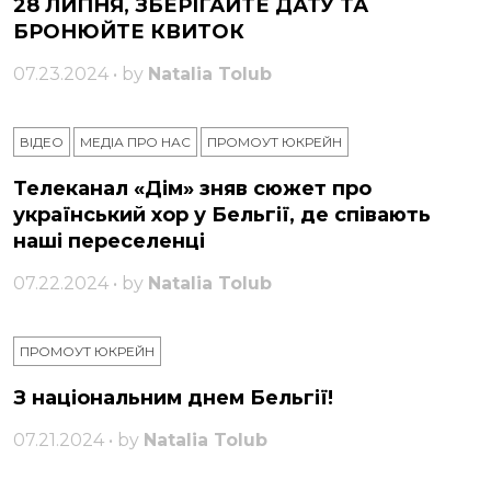
28 ЛИПНЯ, ЗБЕРІГАЙТЕ ДАТУ ТА
БРОНЮЙТЕ КВИТОК
07.23.2024 • by
Natalia Tolub
ВІДЕО
МЕДІА ПРО НАС
ПРОМОУТ ЮКРЕЙН
Телеканал «Дім» зняв сюжет про
український хор у Бельгії, де співають
наші переселенці
07.22.2024 • by
Natalia Tolub
ПРОМОУТ ЮКРЕЙН
З національним днем ​​Бельгії!
07.21.2024 • by
Natalia Tolub