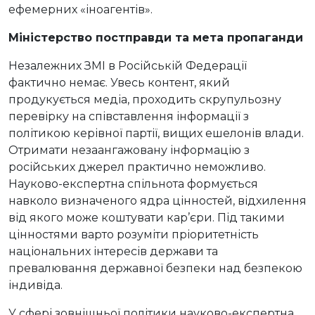
ефемерних «іноагентів».
Міністерство постправди та мета пропаганди
Незалежних ЗМІ в Російській Федерації
фактично немає. Увесь контент, який
продукується медіа, проходить скрупульозну
перевірку на співставлення інформації з
політикою керівної партії, вищих ешелонів влади.
Отримати незаангажовану інформацію з
російських джерел практично неможливо.
Науково-експертна спільнота формується
навколо визначеного ядра цінностей, відхилення
від якого може коштувати кар’єри. Під такими
цінностями варто розуміти пріоритетність
національних інтересів держави та
превалювання державної безпеки над безпекою
індивіда.
У сфері зовнішньої політики науково-експертна