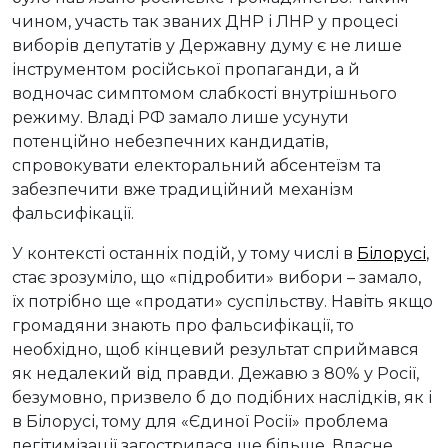
чином, участь так званих ДНР і ЛНР у процесі
виборів депутатів у Державну думу є не лише
інструментом російської пропаганди, а й
водночас симптомом слабкості внутрішнього
режиму. Владі РФ замало лише усунути
потенційно небезпечних кандидатів,
спровокувати електоральний абсентеїзм та
забезпечити вже традиційний механізм
фальсифікації.
У контексті останніх подій, у тому числі в
Білорусі
,
стає зрозуміло, що «підробити» вибори – замало,
їх потрібно ще «продати» суспільству. Навіть якщо
громадяни знають про фальсифікації, то
необхідно, щоб кінцевий результат сприймався
як недалекий від правди. Дежавю з 80% у Росії,
безумовно, призвело б до подібних наслідків, як і
в Білорусі, тому для «Єдиної Росії» проблема
легітимізації загострилася ще більше. Власне,