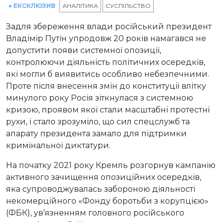
● ЕКСКЛЮЗИВ
АНАЛІТИКА
СУСПІЛЬСТВО
Задля збереження влади російський президент
Владімір Путін упродовж 20 років намагався не
допустити появи системної опозиції,
контролюючи діяльність політичних осередків,
які могли б виявитись особливо небезпечними.
Проте після внесення змін до конституції влітку
минулого року Росія зіткнулася з системною
кризою, проявом якої стали масштабні протестні
рухи, і стало зрозуміло, що сил спецслужб та
апарату президента замало для підтримки
кримінальної диктатури.
На початку 2021 року Кремль розгорнув кампанію
активного зачищення опозиційних осередків,
яка супроводжувалась забороною діяльності
некомерційного «Фонду боротьби з корупцією»
(ФБК), ув’язненням головного російського