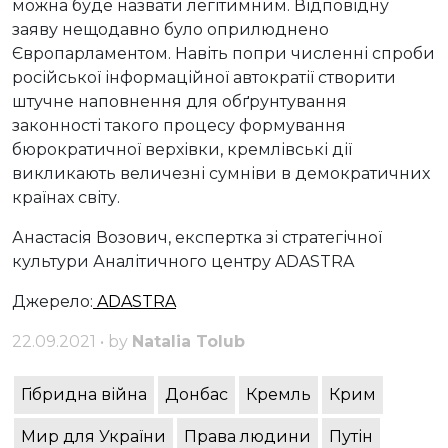
можна буде назвати легітимним. Відповідну
заяву нещодавно було оприлюднено
Європарламентом. Навіть попри численні спроби
російської інформаційної автократії створити
штучне наповнення для обґрунтування
законності такого процесу формування
бюрократичної верхівки, кремлівські дії
викликають величезні сумніви в демократичних
країнах світу.
Анастасія Возович, експертка зі стратегічної
культури Аналітичного центру ADASTRA
Джерело:
ADASTRA
22.09.2021 • by
Natalia Tolub
Гібридна війна
Донбас
Кремль
Крим
Мир для України
Права людини
Путін