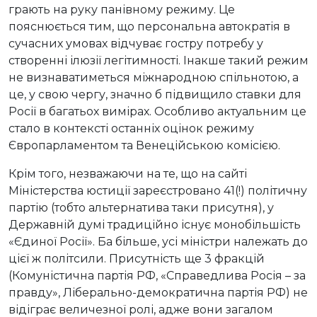
грають на руку панівному режиму. Це
пояснюється тим, що персональна автократія в
сучасних умовах відчуває гостру потребу у
створенні ілюзії легітимності. Інакше такий режим
не визнаватиметься міжнародною спільнотою, а
це, у свою чергу, значно б підвищило ставки для
Росії в багатьох вимірах. Особливо актуальним це
стало в контексті останніх оцінок режиму
Європарламентом та Венеційською комісією.
Крім того, незважаючи на те, що на сайті
Міністерства юстиції зареєстровано 41(!) політичну
партію (тобто альтернатива таки присутня), у
Державній думі традиційно існує монобільшість
«Єдиної Росії». Ба більше, усі міністри належать до
цієї ж політсили. Присутність ще 3 фракцій
(Комуністична партія РФ, «Справедлива Росія – за
правду», Ліберально-демократична партія РФ) не
відіграє величезної ролі, адже вони загалом