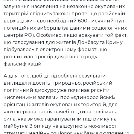
залучення населення на незаконно окупованих
територій свідчить також і про те, що російській
верхівці життєво необхідний 600-тисячний пул
потенційних виборців (за даними соціологічних
центрів РФ). Особливо, якщо врахувати той факт,
що голосування для жителів Донбасу та Криму
відбувалось в електронному форматі, що
розширило простір для різного роду
фальсифікацій.
А для того, щоб ці підроблені результати
виглядали досить природньо, російський
політичний дискурс уже починає рясніти
численними заявами про «єдиноросійські»
орієнтації жителів окупованих територій, для
яких керівна партія начебто єдина політична
сила, яка зможе гарантувати їм підтримку на
майбутнє. З огляду на відсутність можливості
отримати надійну соціологічну базу з окупованих