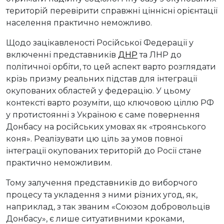
територій перевірити справжні ціннісні орієнтації
населення практично неможливо.
Щодо зацікавленості Російської Федерації у
включенні представників
ДНР
та ЛНР до
політичної орбіти, то цей аспект варто розглядати
крізь призму реальних підстав для інтеграції
окупованих областей у федерацію. У цьому
контексті варто розуміти, що ключовою ціллю РФ
у протистоянні з Україною є саме повернення
Донбасу на російських умовах як «троянського
коня». Реалізувати цю ціль за умов повної
інтеграції окупованих територій до Росії стане
практично неможливим.
Тому залучення представників до виборчого
процесу та укладення з ними різних угод, як,
наприклад, з так званим «Союзом добровольців
Донбасу», є лише ситуативними кроками,