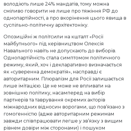
володіють лише 24% мандатів, тому можна
сміливо говорити не лише про тяжіння РФ до
однопартійності, а про вкорінення цього явища в
суспільно-політичну архітектоніку.
Опозиційні ж політсили на кшталт «Росії
майбутнього» під керівництвом Олексія
Навального навіть не допускають до виборів.
Однопартійність стала симптомом політичного
режиму, який, хоч і декларативно визначається
як «суверенна демократія», насправді є
авторитарним. Плюралізм для Росії залишається
лише імітацією. Це не може не впливати на
зовнішню політику, насамперед на вибір
партнерів та таврування окремих акторів
міжнародних відносин ворогами, що пов’язано з
гомогенністю (адже авторитарним режимам
завжди співпрацювати легше у зв’язку з вищим
рівнем довіри між сторонами) і пошуком