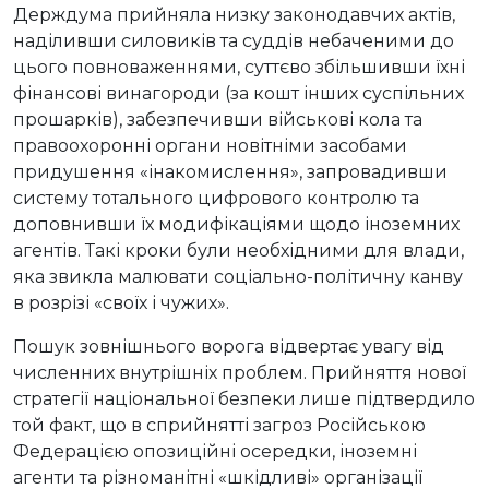
Держдума прийняла низку законодавчих актів,
наділивши силовиків та суддів небаченими до
цього повноваженнями, суттєво збільшивши їхні
фінансові винагороди (за кошт інших суспільних
прошарків), забезпечивши військові кола та
правоохоронні органи новітніми засобами
придушення «інакомислення», запровадивши
систему тотального цифрового контролю та
доповнивши їх модифікаціями щодо іноземних
агентів. Такі кроки були необхідними для влади,
яка звикла малювати соціально-політичну канву
в розрізі «своїх і чужих».
Пошук зовнішнього ворога відвертає увагу від
численних внутрішніх проблем. Прийняття нової
стратегії національної безпеки лише підтвердило
той факт, що в сприйнятті загроз Російською
Федерацією опозиційні осередки, іноземні
агенти та різноманітні «шкідливі» організації