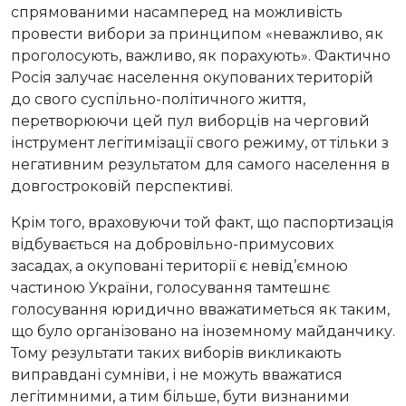
спрямованими насамперед на можливість
провести вибори за принципом «неважливо, як
проголосують, важливо, як порахують». Фактично
Росія залучає населення окупованих територій
до свого суспільно-політичного життя,
перетворюючи цей пул виборців на черговий
інструмент легітимізації свого режиму, от тільки з
негативним результатом для самого населення в
довгостроковій перспективі.
Крім того, враховуючи той факт, що паспортизація
відбувається на добровільно-примусових
засадах, а окуповані території є невід’ємною
частиною України, голосування тамтешнє
голосування юридично вважатиметься як таким,
що було організовано на іноземному майданчику.
Тому результати таких виборів викликають
виправдані сумніви, і не можуть вважатися
легітимними, а тим більше, бути визнаними