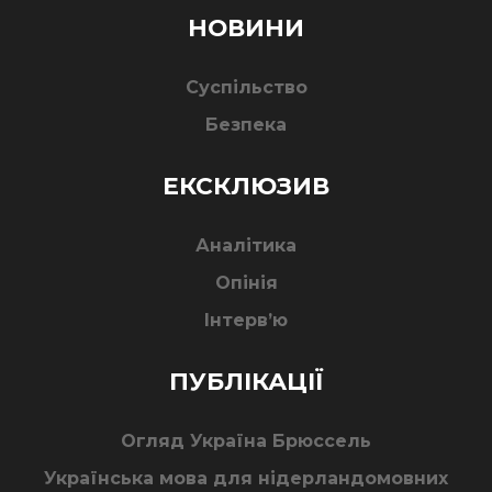
НОВИНИ
Суспільство
Безпека
ЕКСКЛЮЗИВ
Аналітика
Опінія
Інтерв’ю
ПУБЛІКАЦІЇ
Огляд Україна Брюссель
Українська мова для нідерландомовних