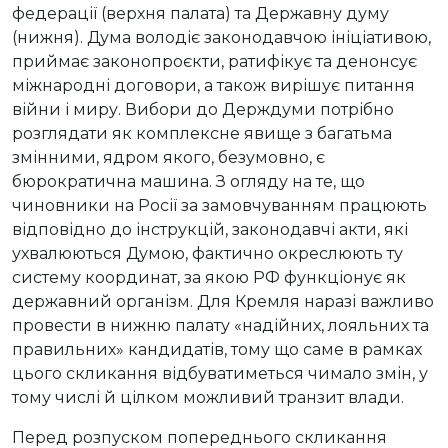
федерації (верхня палата) та Державну думу
(нижня). Дума володіє законодавчою ініціативою,
приймає законопроєкти, ратифікує та денонсує
міжнародні договори, а також вирішує питання
війни і миру. Вибори до Держдуми потрібно
розглядати як комплексне явище з багатьма
змінними, ядром якого, безумовно, є
бюрократична машина. З огляду на те, що
чиновники на Росії за замовчуванням працюють
відповідно до інструкцій, законодавчі акти, які
ухвалюються Думою, фактично окреслюють ту
систему координат, за якою РФ функціонує як
державний організм. Для Кремля наразі важливо
провести в нижню палату «надійних, лояльних та
правильних» кандидатів, тому що саме в рамках
цього скликання відбуватиметься чимало змін, у
тому числі й цілком можливий транзит влади.
Перед розпуском попереднього скликання