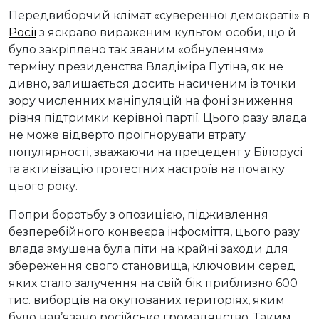
Передвиборчий клімат «суверенної демократії» в
Росії
з яскраво вираженим культом особи, що й
було закріплено так званим «обнуленням»
терміну президенства Владіміра Путіна, як не
дивно, залишається досить насиченим із точки
зору численних маніпуляцій на фоні зниження
рівня підтримки керівної партії. Цього разу влада
не може відверто проігнорувати втрату
популярності, зважаючи на прецедент у Білорусі
та активізацію протестних настроїв на початку
цього року.
Попри боротьбу з опозицією, підживлення
безперебійного конвеєра інфосміття, цього разу
влада змушена була піти на крайні заходи для
збереження свого становища, ключовим серед
яких стало залучення на свій бік приблизно 600
тис. виборців на окупованих територіях, яким
було нав’язано російське громадянство. Таким