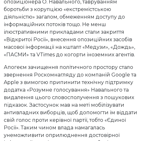
опозиціонера О. Навального, тавруванням
боротьби з корупцією «екстремістською
діяльністю» загалом, обмеженням доступу до
інформаційних потоків тощо. Не менш
ілюстративними прикладами стали закриття
«Відкритої Росії», внесення опозиційних засобів
масової інформації на кшталт «Медузи», «Дождь»,
«ПАСМИ» та VTimes до когорти іноземних агентів.
Апогеєм зачищення політичного простору стало
звернення Роскомнагляду до компаній Google та
Apple з вимогою припинити технічну підтримку
додатка «Розумне голосування» Навального та
видалення цього словосполучення з пошукових
підказок. Застосунок мав на меті мобілізувати
антивладних виборців, щоб допомогти їм віддати
свій голос проти керівної партії, тобто «Єдиної
Росії». Таким чином влада намагалась
унеможливити оприлюднення достовірної