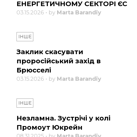
ЕНЕРГЕТИЧНОМУ СЕКТОРІ ЄС
03.15.2026 • by
Marta Barandiy
ІНШЕ
Заклик скасувати
проросійський захід в
Брюсселі
03.15.2026 • by
Marta Barandiy
ІНШЕ
Незламна. Зустрічі у колі
Промоут Юкрейн
08.31.2025 • by
Marta Barandiy