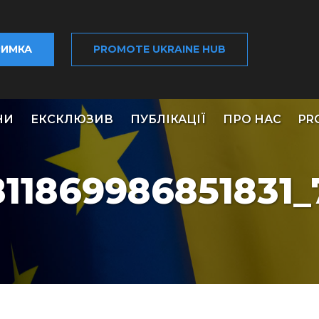
РИМКА
PROMOTE UKRAINE HUB
НИ
ЕКСКЛЮЗИВ
ПУБЛІКАЦІЇ
ПРО НАС
PR
811869986851831