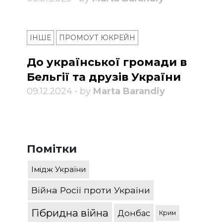
ІНШЕ
ПРОМОУТ ЮКРЕЙН
До української громади в
Бельгії та друзів України
09.12.2024 • by
Marta Barandiy
Помітки
Імідж України
Війна Росії проти України
Гібридна війна
Донбас
Крим