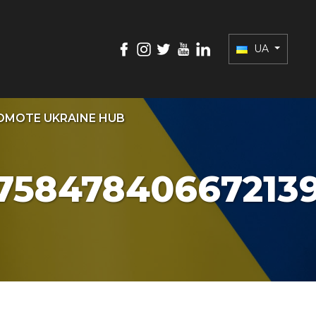
UA
OMOTE UKRAINE HUB
_758478406672139