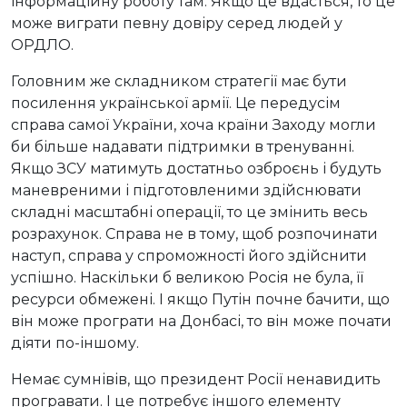
інформаційну роботу там. Якщо це вдасться, то це
може виграти певну довіру серед людей у
ОРДЛО.
Головним же складником стратегії має бути
посилення української армії. Це передусім
справа самої України, хоча країни Заходу могли
би більше надавати підтримки в тренуванні.
Якщо ЗСУ матимуть достатньо озброєнь і будуть
маневреними і підготовленими здійснювати
складні масштабні операції, то це змінить весь
розрахунок. Справа не в тому, щоб розпочинати
наступ, справа у спроможності його здійснити
успішно. Наскільки б великою Росія не була, її
ресурси обмежені. І якщо Путін почне бачити, що
він може програти на Донбасі, то він може почати
діяти по-іншому.
Немає сумнівів, що президент Росії ненавидить
програвати. І це потребує іншого елементу