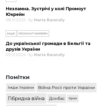
Незламна. Зустрічі у колі Промоут
Юкрейн
08.31.2025 • by
Marta Barandiy
ІНШЕ
ПРОМОУТ ЮКРЕЙН
До української громади в Бельгії та
друзів України
09.12.2024 • by
Marta Barandiy
Помітки
Війна Росії проти України
Імідж України
Гібридна війна
Донбас
Крим