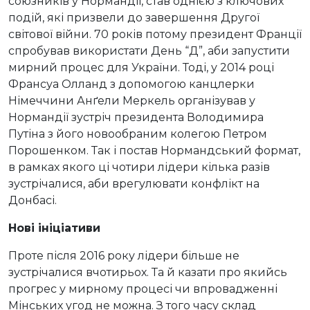
союзників у Нормандії, став однією з ключових
подій, які призвели до завершення Другої
світової війни. 70 років потому президент Франції
спробував використати День “Д”, аби запустити
мирний процес для України. Тоді, у 2014 році
Франсуа Олланд з допомогою канцлерки
Німеччини Анґели Меркель організував у
Нормандії зустріч президента Володимира
Путіна з його новообраним колегою Петром
Порошенком. Так і постав Нормандський формат,
в рамках якого ці чотири лідери кілька разів
зустрічалися, аби врегулювати конфлікт на
Донбасі.
Нові ініціативи
Проте після 2016 року лідери більше не
зустрічалися вчотирьох. Та й казати про якийсь
прогрес у мирному процесі чи впровадженні
Мінських угод не можна. З того часу склад