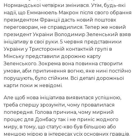
Нормандської четвірки змінився. Утім, будь-які
надії, що Емманюель Макрон після свого обрання
президентом Франції дасть новий поштовх
переговорам, не справдилися. Тепер же новий
президент України Володимир Зеленський взяв
ініціативу в свої руки. 5 червня представники
України у Тристоронній контактній групі в
Мінську представили дорожню карту
Зеленського. Зокрема вона повинна створити
умови, аби припинення вогню, яке нині постійно
порушують, було стійким. Всі деталі дорожньої
карти поки ж невідомі.
Але щоб нова ініціатива виявилася успішною,
треба спершу зрозуміти, чому провалилася
попередня. Голова причина, чому мирний
процес для Донбасу так і не приніс жодного
миру, в тому, що статус-кво був більшою або
меншою мірою в інтересах усіх основних гравців.