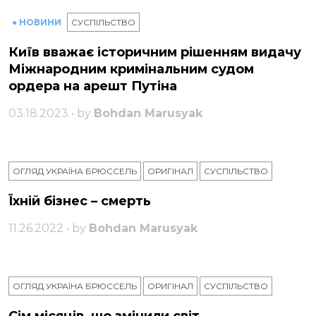
● НОВИНИ
СУСПІЛЬСТВО
Київ вважає історичним рішенням видачу
Міжнародним кримінальним судом
ордера на арешт Путіна
03.18.2023 • by
Bohdan Marusyak
ОГЛЯД УКРАЇНА БРЮССЕЛЬ
ОРИГІНАЛ
СУСПІЛЬСТВО
Їхній бізнес – смерть
11.26.2022 • by
Bohdan Marusyak
ОГЛЯД УКРАЇНА БРЮССЕЛЬ
ОРИГІНАЛ
СУСПІЛЬСТВО