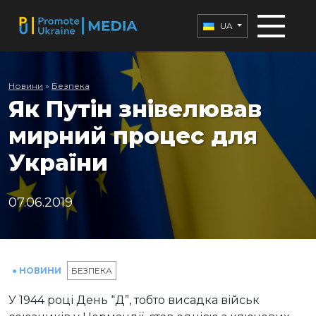
UA
Новини
»
Безпека
Як Путін знівелював
мирний процес для
України
07.06.2019
● НОВИНИ
БЕЗПЕКА
У 1944 році День “Д”, тобто висадка військ