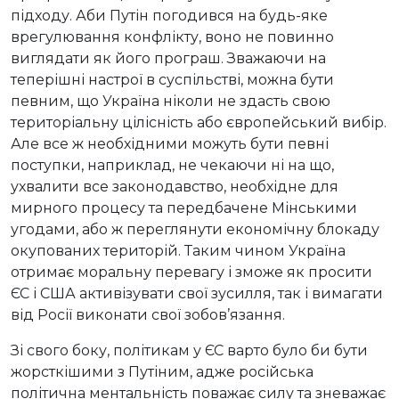
підходу. Аби Путін погодився на будь-яке
врегулювання конфлікту, воно не повинно
виглядати як його програш. Зважаючи на
теперішні настрої в суспільстві, можна бути
певним, що Україна ніколи не здасть свою
територіальну цілісність або європейський вибір.
Але все ж необхідними можуть бути певні
поступки, наприклад, не чекаючи ні на що,
ухвалити все законодавство, необхідне для
мирного процесу та передбачене Мінськими
угодами, або ж переглянути економічну блокаду
окупованих територій. Таким чином Україна
отримає моральну перевагу і зможе як просити
ЄС і США активізувати свої зусилля, так і вимагати
від Росії виконати свої зобов’язання.
Зі свого боку, політикам у ЄС варто було би бути
жорсткішими з Путіним, адже російська
політична ментальність поважає силу та зневажає