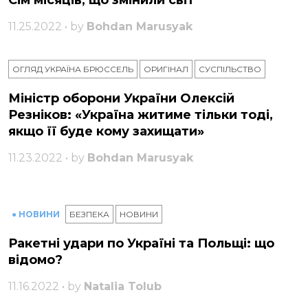
Сім місяців, що змінили світ
11.25.2022 • by
Bohdan Marusyak
ОГЛЯД УКРАЇНА БРЮССЕЛЬ
ОРИГІНАЛ
СУСПІЛЬСТВО
Міністр оборони України Олексій
Резніков: «Україна житиме тільки тоді,
якщо її буде кому захищати»
11.23.2022 • by
Bohdan Marusyak
● НОВИНИ
БЕЗПЕКА
НОВИНИ
Ракетні удари по Україні та Польщі: що
відомо?
11.16.2022 • by
Natalia Tolub