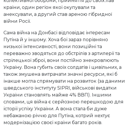
колективної оборони, прийняття до своїх лав
країни, один регіон якої окупували та
анексували, а другий став ареною гібридної
війни Росії.
Сама війна на Донбасі відповідає інтересам
Путіна й у іншому. Хоча бої зараз порівняно
низької інтенсивності, вони позиційні та
переважно зводяться до обстрілів з артилерії та
стрілецької зброї, вони постійно знекровлюють
Україну. Вона губить своїх солдатів і цивільних, а
також змушена витрачати значні ресурси, які б
інакше могла спрямувати на розвиток (за даними
шведського інституту SIPRI, військові видатки
України становлять майже 4% ВВП). Іншими
словами, ця війна є серйозною перешкодою для
історії успіху України. А вона стала би дуже
небажаною річчю для Путіна, котрий нехтує
модернізацією своєї країни багато років.