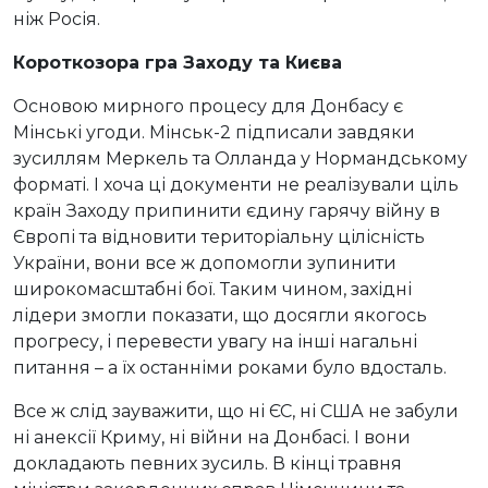
ніж Росія.
Короткозора гра Заходу та Києва
Основою мирного процесу для Донбасу є
Мінські угоди. Мінськ-2 підписали завдяки
зусиллям Меркель та Олланда у Нормандському
форматі. І хоча ці документи не реалізували ціль
країн Заходу припинити єдину гарячу війну в
Європі та відновити територіальну цілісність
України, вони все ж допомогли зупинити
широкомасштабні бої. Таким чином, західні
лідери змогли показати, що досягли якогось
прогресу, і перевести увагу на інші нагальні
питання – а їх останніми роками було вдосталь.
Все ж слід зауважити, що ні ЄС, ні США не забули
ні анексії Криму, ні війни на Донбасі. І вони
докладають певних зусиль. В кінці травня