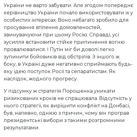
України не варто забувати. Але згодом попереднє
керівництво України почало використовувати їх у
особистих інтересах. Воно небагато зробило для
просування втілення домовленостей,
звинувачуючи при цьому Росію. Справді, усі
зусилля встановити стійке припинення вогню
провалювалися. І Путін міг би доволі легко
зупинити бойовиків від обстрілів. З іншого ж
боку, в Україні дуже негативно сприймають будь-
яку ідею поступок Росії та сепаратистам. Як
наслідок, жодного прогресу.
У підсумку ж стратегія Порошенка уникати
ризикованих кроків не спрацювала. Відсутність у
нього стратегії, як вирішити конфлікт на Донбасі,
був, напевно, однією з причин, чому він програв
президентські вибори з такими розгромними
результатами.