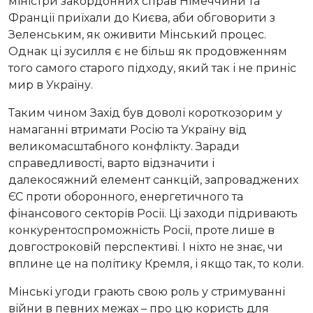
міністри закордонних справ Німеччини та
Франції приїхали до Києва, аби обговорити з
Зеленським, як оживити Мінський процес.
Однак ці зусилля є не більш як продовженням
того самого старого підходу, який так і не приніс
мир в Україну.
Таким чином Захід був доволі короткозорим у
намаганні втримати Росію та Україну від
великомасштабного конфлікту. Заради
справедливості, варто відзначити і
далекосяжний елемент санкцій, запроваджених
ЄС проти оборонного, енергетичного та
фінансового секторів Росії. Ці заходи підривають
конкурентоспроможність Росії, проте лише в
довгостроковій перспективі. І ніхто не знає, чи
вплине це на політику Кремля, і якщо так, то коли.
Мінські угоди грають свою роль у стримуванні
війни в певних межах – про цю користь для