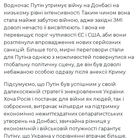
Водночас Путін утримує війну на Донбасі на
низькому рівні інтенсивності. Таким чином вона
стала майже забутою війною, адже західні ЗМІ
доволі нечасто її висвітлюють. І вона не
перевищує поріг чутливості ЄС і США, аби вони
розглянули впровадження нових серйозних
санкцій. Більше того, мирні переговори стали
для Путіна однією з можливостей повернутися на
глобальну політичну сцену, де він був доволі
небажаною особою одразу після анексії Криму.
Підсумуємо, що Путін був успішним у своїй
далекосяжній стратегії знекровлення України.
Хоча Росія і постачає для війни як людей, так і
озброєння, витрачає мільярди на підтримку
економічно нежиттєздатних сепаратистських
утворень на Донбасі, звичайна різниця у
економічній і військовій потужності гарантує
Путіну, що Україна у порівнянні втрачає більше,