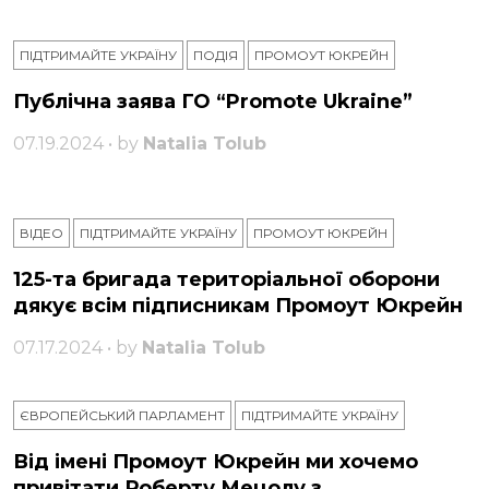
ПІДТРИМАЙТЕ УКРАЇНУ
ПОДІЯ
ПРОМОУТ ЮКРЕЙН
Публічна заява ГО “Promote Ukraine”
07.19.2024 • by
Natalia Tolub
ВІДЕО
ПІДТРИМАЙТЕ УКРАЇНУ
ПРОМОУТ ЮКРЕЙН
125-та бригада територіальної оборони
дякує всім підписникам Промоут Юкрейн
07.17.2024 • by
Natalia Tolub
ЄВРОПЕЙСЬКИЙ ПАРЛАМЕНТ
ПІДТРИМАЙТЕ УКРАЇНУ
Від імені Промоут Юкрейн ми хочемо
привітати Роберту Мецолу з