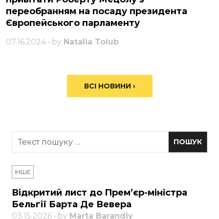
переобранням на посаду президента
Європейського парламенту
07.16.2024 • by
Natalia Tolub
ВСІ НОВИНИ ›
ІНШЕ
Відкритий лист до Прем’єр-міністра
Бельгії Барта Де Вевера
03.15.2026 • by
Marta Barandiy