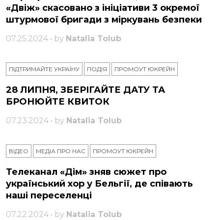
«Двіж» скасовано з ініціативи 3 окремої
штурмової бригади з міркувань безпеки
07.25.2024 • by
Natalia Tolub
ПІДТРИМАЙТЕ УКРАЇНУ
ПОДІЯ
ПРОМОУТ ЮКРЕЙН
28 ЛИПНЯ, ЗБЕРІГАЙТЕ ДАТУ ТА
БРОНЮЙТЕ КВИТОК
07.23.2024 • by
Natalia Tolub
ВІДЕО
МЕДІА ПРО НАС
ПРОМОУТ ЮКРЕЙН
Телеканал «Дім» зняв сюжет про
український хор у Бельгії, де співають
наші переселенці
07.22.2024 • by
Natalia Tolub