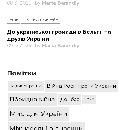
08.31.2025 • by
Marta Barandiy
ІНШЕ
ПРОМОУТ ЮКРЕЙН
До української громади в Бельгії та
друзів України
09.12.2024 • by
Marta Barandiy
Помітки
Війна Росії проти України
Імідж України
Гібридна війна
Донбас
Крим
Мир для України
Міжнародні відносини