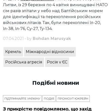
Литви, із 29 березня по 4 квітня винищувачі НАТО
сім разів злітали у небо над Балтійським морем
для ідентифікації та перехоплення російських
військових літаків. Так, були перехоплені Іл-20,
Іл-38, Іл-76, Су-27, Ту-134.
07.04.2021 • by
Bohdan Marusyak
Кремль
Міжнародні відносини
Російська агресія
Росія v ЄС
Подібні новини
ПІДТРИМАЙТЕ УКРАЇНУ
ПОДІЯ
ПРОМОУТ ЮКРЕЙН
З прикрістю повідомляємо, що захід