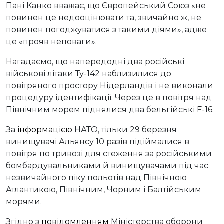
Пані Канко вважає, що Європейський Союз «не
повинен це недооцінювати та, звичайно ж, не
повинен погоджуватися з такими діями», адже
це «прояв неповаги».
Нагадаємо, що напередодні два російські
військові літаки Ту-142 наблизилися до
повітряного простору Нідерландів і не виконали
процедуру ідентифікації. Через це в повітря над
Північним морем піднялися два бельгійські F-16.
За
інформацією
НАТО, тільки 29 березня
винищувачі Альянсу 10 разів підіймалися в
повітря по тривозі для стеження за російськими
бомбардувальниками й винищувачами під час
незвичайного піку польотів над Північною
Атлантикою, Північним, Чорним і Балтійським
морями.
Згідно з
повідомленням
Міністерства оборони