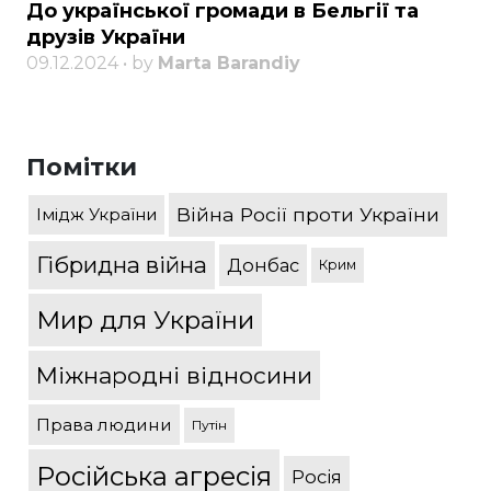
До української громади в Бельгії та
друзів України
09.12.2024 • by
Marta Barandiy
Помітки
Війна Росії проти України
Імідж України
Гібридна війна
Донбас
Крим
Мир для України
Міжнародні відносини
Права людини
Путін
Російська агресія
Росія