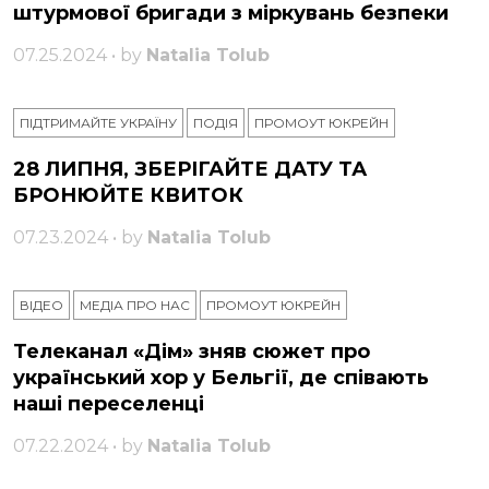
штурмової бригади з міркувань безпеки
07.25.2024 • by
Natalia Tolub
ПІДТРИМАЙТЕ УКРАЇНУ
ПОДІЯ
ПРОМОУТ ЮКРЕЙН
28 ЛИПНЯ, ЗБЕРІГАЙТЕ ДАТУ ТА
БРОНЮЙТЕ КВИТОК
07.23.2024 • by
Natalia Tolub
ВІДЕО
МЕДІА ПРО НАС
ПРОМОУТ ЮКРЕЙН
Телеканал «Дім» зняв сюжет про
український хор у Бельгії, де співають
наші переселенці
07.22.2024 • by
Natalia Tolub