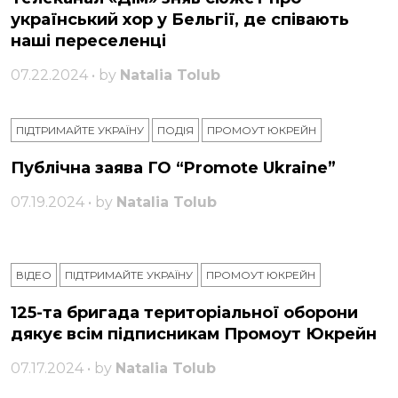
український хор у Бельгії, де співають
наші переселенці
07.22.2024 • by
Natalia Tolub
ПІДТРИМАЙТЕ УКРАЇНУ
ПОДІЯ
ПРОМОУТ ЮКРЕЙН
Публічна заява ГО “Promote Ukraine”
07.19.2024 • by
Natalia Tolub
ВІДЕО
ПІДТРИМАЙТЕ УКРАЇНУ
ПРОМОУТ ЮКРЕЙН
125-та бригада територіальної оборони
дякує всім підписникам Промоут Юкрейн
07.17.2024 • by
Natalia Tolub