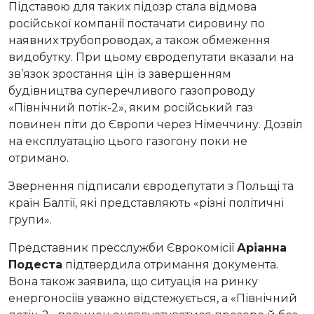
Підставою для таких підозр стала відмова
російської компанії постачати сировину по
наявних трубопроводах, а також обмеження
видобутку. При цьому євродепутати вказали на
зв’язок зростання цін із завершенням
будівництва суперечливого газопроводу
«Північний потік-2», яким російський газ
повинен піти до Європи через Німеччину. Дозвіл
на експлуатацію цього газогону поки не
отримано.
Звернення підписали євродепутати з Польщі та
країн Балтії, які представляють «різні політичні
групи».
Представник пресслужби Єврокомісії
Аріанна
Подеста
підтвердила отримання документа.
Вона також заявила, що ситуація на ринку
енергоносіїв уважно відстежується, а «Північний