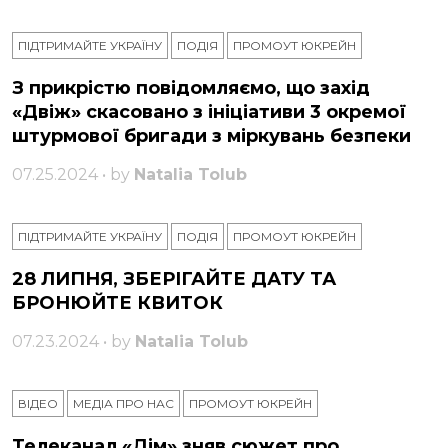
ПІДТРИМАЙТЕ УКРАЇНУ
ПОДІЯ
ПРОМОУТ ЮКРЕЙН
З прикрістю повідомляємо, що захід
«Двіж» скасовано з ініціативи 3 окремої
штурмової бригади з міркувань безпеки
07.25.2024 • by
Natalia Tolub
ПІДТРИМАЙТЕ УКРАЇНУ
ПОДІЯ
ПРОМОУТ ЮКРЕЙН
28 ЛИПНЯ, ЗБЕРІГАЙТЕ ДАТУ ТА
БРОНЮЙТЕ КВИТОК
07.23.2024 • by
Natalia Tolub
ВІДЕО
МЕДІА ПРО НАС
ПРОМОУТ ЮКРЕЙН
Телеканал «Дім» зняв сюжет про