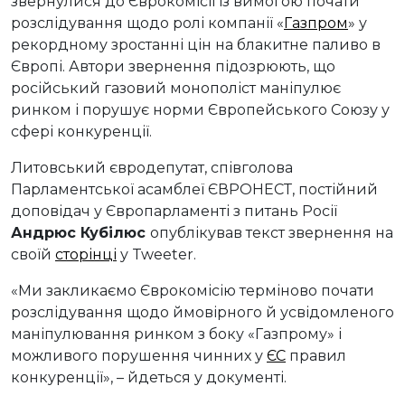
звернулися до Єврокомісії із вимогою почати
розслідування щодо ролі компанії «
Газпром
» у
рекордному зростанні цін на блакитне паливо в
Європі. Автори звернення підозрюють, що
російський газовий монополіст маніпулює
ринком і порушує норми Європейського Союзу у
сфері конкуренції.
Литовський євродепутат, співголова
Парламентської асамблеї ЄВРОНЕСТ, постійний
доповідач у Європарламенті з питань Росії
Андрюс Кубілюс
опублікував текст звернення на
своїй
сторінці
у Tweeter.
«Ми закликаємо Єврокомісію терміново почати
розслідування щодо ймовірного й усвідомленого
маніпулювання ринком з боку «Газпрому» і
можливого порушення чинних у
ЄС
правил
конкуренції», – йдеться у документі.