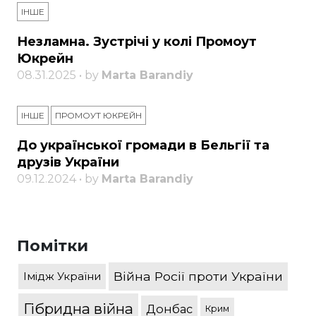
ІНШЕ
Незламна. Зустрічі у колі Промоут
Юкрейн
08.31.2025 • by
Marta Barandiy
ІНШЕ
ПРОМОУТ ЮКРЕЙН
До української громади в Бельгії та
друзів України
09.12.2024 • by
Marta Barandiy
Помітки
Війна Росії проти України
Імідж України
Гібридна війна
Донбас
Крим