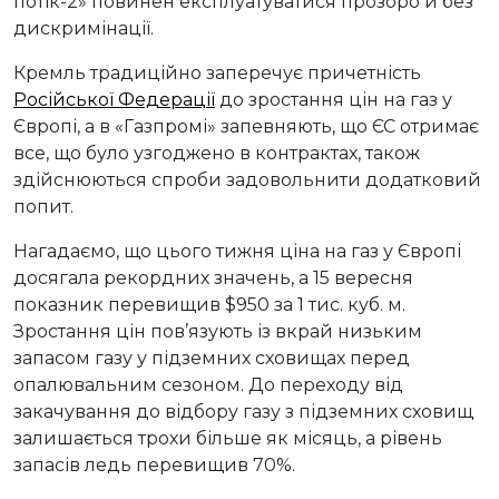
потік-2» повинен експлуатуватися прозоро й без
дискримінації.
Кремль традиційно заперечує причетність
Російської Федерації
до зростання цін на газ у
Європі, а в «Газпромі» запевняють, що ЄС отримає
все, що було узгоджено в контрактах, також
здійснюються спроби задовольнити додатковий
попит.
Нагадаємо, що цього тижня ціна на газ у Європі
досягала рекордних значень, а 15 вересня
показник перевищив $950 за 1 тис. куб. м.
Зростання цін пов’язують із вкрай низьким
запасом газу у підземних сховищах перед
опалювальним сезоном. До переходу від
закачування до відбору газу з підземних сховищ
залишається трохи більше як місяць, а рівень
запасів ледь перевищив 70%.