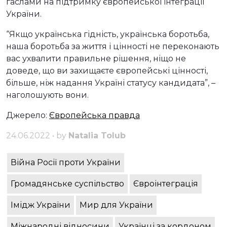
гаслами на підтримку європейської інтеграції
України.
“Якщо українська гідність, українська боротьба,
наша боротьба за життя і цінності не переконають
вас ухвалити правильне рішення, ніщо не
доведе, що ви захищаєте європейські цінності,
більше, ніж надання Україні статусу кандидата”, –
наголошують вони.
Джерело:
Європейська правда
24.06.2022 • by
Natalia Tolub
Війна Росії проти України
Громадянське суспільство
Євроінтеграція
Імідж України
Мир для України
Міжнародні відносини
Українці за кордоном