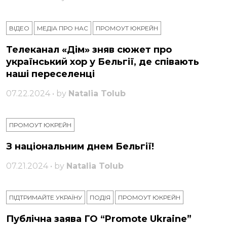
ВІДЕО
МЕДІА ПРО НАС
ПРОМОУТ ЮКРЕЙН
Телеканал «Дім» зняв сюжет про
український хор у Бельгії, де співають
наші переселенці
07.22.2024 • by
Natalia Tolub
ПРОМОУТ ЮКРЕЙН
З національним днем ​​Бельгії!
07.21.2024 • by
Natalia Tolub
ПІДТРИМАЙТЕ УКРАЇНУ
ПОДІЯ
ПРОМОУТ ЮКРЕЙН
Публічна заява ГО “Promote Ukraine”