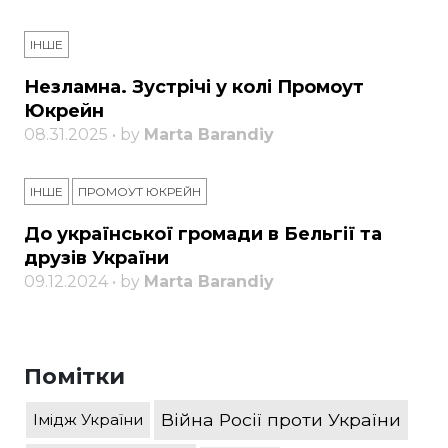
ІНШЕ
Незламна. Зустрічі у колі Промоут
Юкрейн
08.31.2025 • by
Marta Barandiy
ІНШЕ
ПРОМОУТ ЮКРЕЙН
До української громади в Бельгії та
друзів України
09.12.2024 • by
Marta Barandiy
Помітки
Війна Росії проти України
Імідж України