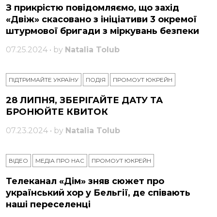
З прикрістю повідомляємо, що захід
«Двіж» скасовано з ініціативи 3 окремої
штурмової бригади з міркувань безпеки
07.25.2024 • by
Natalia Tolub
ПІДТРИМАЙТЕ УКРАЇНУ
ПОДІЯ
ПРОМОУТ ЮКРЕЙН
28 ЛИПНЯ, ЗБЕРІГАЙТЕ ДАТУ ТА
БРОНЮЙТЕ КВИТОК
07.23.2024 • by
Natalia Tolub
ВІДЕО
МЕДІА ПРО НАС
ПРОМОУТ ЮКРЕЙН
Телеканал «Дім» зняв сюжет про
український хор у Бельгії, де співають
наші переселенці