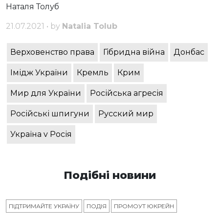
Наталя Толуб
21.07.2021 • by
Natalia Tolub
Верховенство права
Гібридна війна
Донбас
Імідж України
Кремль
Крим
Мир для України
Російська агресія
Російські шпигуни
Русский мир
Україна v Росія
Подібні новини
ПІДТРИМАЙТЕ УКРАЇНУ
ПОДІЯ
ПРОМОУТ ЮКРЕЙН