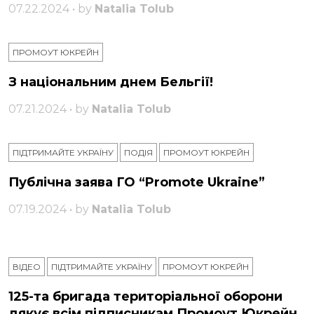
07.22.2024 • by
Natalia Tolub
ПРОМОУТ ЮКРЕЙН
З національним днем ​​Бельгії!
07.21.2024 • by
Natalia Tolub
ПІДТРИМАЙТЕ УКРАЇНУ
ПОДІЯ
ПРОМОУТ ЮКРЕЙН
Публічна заява ГО “Promote Ukraine”
07.19.2024 • by
Natalia Tolub
ВІДЕО
ПІДТРИМАЙТЕ УКРАЇНУ
ПРОМОУТ ЮКРЕЙН
125-та бригада територіальної оборони
дякує всім підписникам Промоут Юкрейн