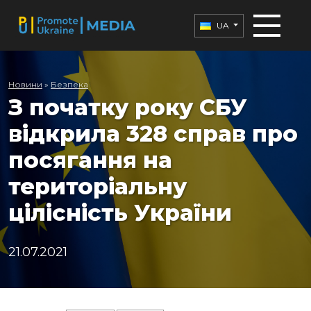
UA
Новини
»
Безпека
З початку року СБУ
відкрила 328 справ про
посягання на
територіальну
цілісність України
21.07.2021