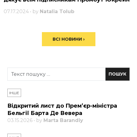
07.17.2024 • by
Natalia Tolub
ВСІ НОВИНИ ›
ІНШЕ
Відкритий лист до Прем’єр-міністра
Бельгії Барта Де Вевера
03.15.2026 • by
Marta Barandiy