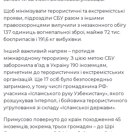
Щоб мінімізувати терористичні та екстремістські
прояви, підрозділи СБУ разом з іншими
правоохоронцями вилучили з незаконного обігу
137 одиниць вогнепальної зброї, майже 72 тис.
боєприпасів і 191,6 кг вибухівки.
Інший важливий напрям – протидія
міжнародному тероризму. З цією метою СБУ
заборонила в’їзд в Україну 190 іноземцям,
причетним до терористичних і екстремістських
організацій. Ще 17 осіб було безпосередньо
затримано, у тому числі громадянина РФ-
учасника «Ісламського руху Узбекистану», якого
розшукував Інтерпол, і бойовика терористичного
угруповання зі складу «Ісламської держави».
Примусово повернуто до країн походження 45
іноземців, зокрема, трьох громадян – до Шрі