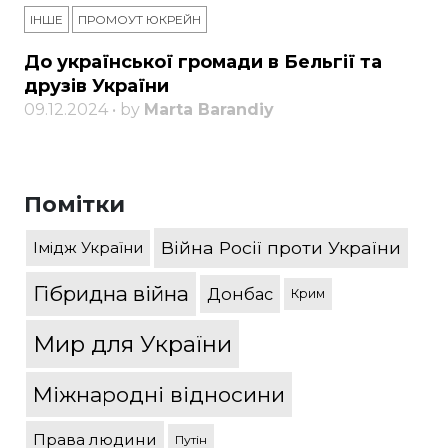
ІНШЕ
ПРОМОУТ ЮКРЕЙН
До української громади в Бельгії та
друзів України
09.12.2024 • by
Marta Barandiy
Помітки
Війна Росії проти України
Імідж України
Гібридна війна
Донбас
Крим
Мир для України
Міжнародні відносини
Права людини
Путін