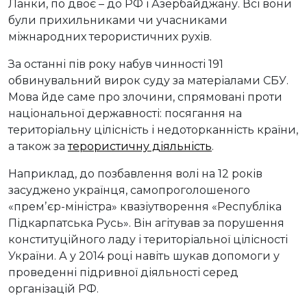
Ланки, по двоє – до РФ і Азербайджану. Всі вони
були прихильниками чи учасниками
міжнародних терористичних рухів.
За останні пів року набув чинності 191
обвинувальний вирок суду за матеріалами СБУ.
Мова йде саме про злочини, спрямовані проти
національної державності: посягання на
територіальну цілісність і недоторканність країни,
а також за
терористичну діяльність
.
Наприклад, до позбавлення волі на 12 років
засуджено українця, самопроголошеного
«премʼєр-міністра» квазіутворення «Республіка
Підкарпатська Русь». Він агітував за порушення
конституційного ладу і територіальної цілісності
України. А у 2014 році навіть шукав допомоги у
проведенні підривної діяльності серед
організацій РФ.