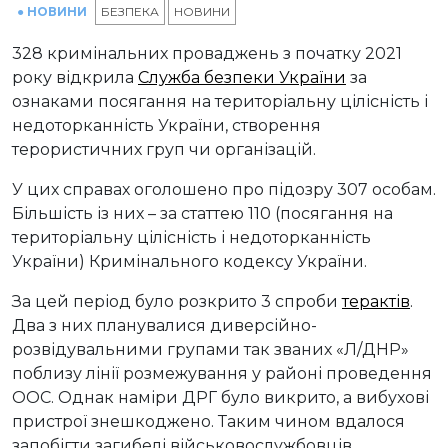
● НОВИНИ
БЕЗПЕКА
НОВИНИ
328 кримінальних проваджень з початку 2021
року відкрила
Служба безпеки України
за
ознаками посягання на територіальну цілісність і
недоторканність України, створення
терористичних груп чи організацій.
У цих справах оголошено про підозру 307 особам.
Більшість із них – за статтею 110 (посягання на
територіальну цілісність і недоторканність
України) Кримінального кодексу України.
За цей період було розкрито 3 спроби
терактів
.
Два з них планувалися диверсійно-
розвідувальними групами так званих «Л/ДНР»
поблизу лінії розмежування у районі проведення
ООС. Однак наміри ДРГ було викрито, а вибухові
пристрої знешкоджено. Таким чином вдалося
запобігти загибелі військовослужбовців.