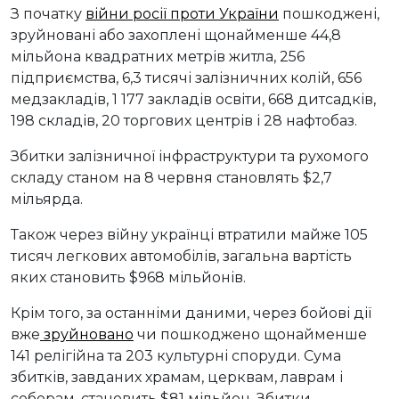
З початку
війни росії проти України
пошкоджені,
зруйновані або захоплені щонайменше 44,8
мільйона квадратних метрів житла, 256
підприємства, 6,3 тисячі залізничних колій, 656
медзакладів, 1 177 закладів освіти, 668 дитсадків,
198 складів, 20 торгових центрів і 28 нафтобаз.
Збитки залізничної інфраструктури та рухомого
складу станом на 8 червня становлять $2,7
мільярда.
Також через війну українці втратили майже 105
тисяч легкових автомобілів, загальна вартість
яких становить $968 мільйонів.
Крім того, за останніми даними, через бойові дії
вже
зруйновано
чи пошкоджено щонайменше
141 релігійна та 203 культурні споруди. Сума
збитків, завданих храмам, церквам, лаврам і
соборам, становить $81 мільйон. Збитки