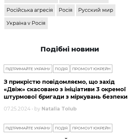
Російська агресія
Росія
Русский мир
Україна v Росія
Подібні новини
ПІДТРИМАЙТЕ УКРАЇНУ
ПОДІЯ
ПРОМОУТ ЮКРЕЙН
З прикрістю повідомляємо, що захід
«Двіж» скасовано з ініціативи 3 окремої
штурмової бригади з міркувань безпеки
07.25.2024 • by
Natalia Tolub
ПІДТРИМАЙТЕ УКРАЇНУ
ПОДІЯ
ПРОМОУТ ЮКРЕЙН