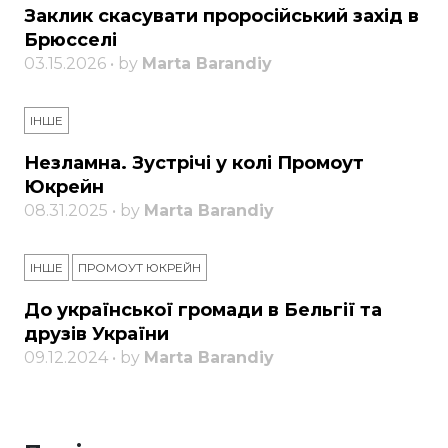
Заклик скасувати проросійський захід в
Брюсселі
03.15.2026 • by
Marta Barandiy
ІНШЕ
Незламна. Зустрічі у колі Промоут
Юкрейн
08.31.2025 • by
Marta Barandiy
ІНШЕ
ПРОМОУТ ЮКРЕЙН
До української громади в Бельгії та
друзів України
09.12.2024 • by
Marta Barandiy