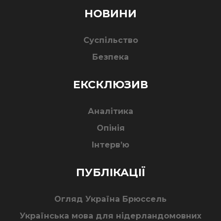
НОВИНИ
Суспільство
Безпека
ЕКСКЛЮЗИВ
Аналітика
Опінія
Інтерв’ю
ПУБЛІКАЦІЇ
Огляд Україна Брюссель
Українська мова для нідерландомовних