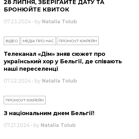
28 ЛИПНЯ, ЗБЕРІГАЙТЕ ДАТУ ТА
БРОНЮЙТЕ КВИТОК
07.23.2024 • by
Natalia Tolub
ВІДЕО
МЕДІА ПРО НАС
ПРОМОУТ ЮКРЕЙН
Телеканал «Дім» зняв сюжет про
український хор у Бельгії, де співають
наші переселенці
07.22.2024 • by
Natalia Tolub
ПРОМОУТ ЮКРЕЙН
З національним днем ​​Бельгії!
07.21.2024 • by
Natalia Tolub