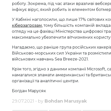
роботу. Зокрема, під час атаки вразливі вебсер
інфікує вірус, який робить їх елементом ботмер
У Кабміні наголосили, що лише 17% світових к
кіберзагрозам
, тому більшість компаній вклада
огляду на це фахівці Міністерства цифрової т
максимально убезпечити вітчизняних користув
Нагадаємо, що раніше група російських хакері
Військово-морських сил України та розмістил
військових навчань Sea Breeze-2021.
Крім того, згідно з даними компанії Microsoft, 
намагалися зламати американські та британськ
організації та аналітичні центри.
Богдан Марусяк
29.07.2021 • by
Bohdan Marusyak