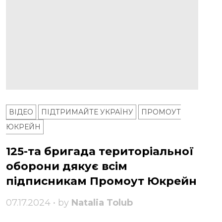
ВІДЕО
ПІДТРИМАЙТЕ УКРАЇНУ
ПРОМОУТ
ЮКРЕЙН
125-та бригада територіальної
оборони дякує всім
підписникам Промоут Юкрейн
07.17.2024 • by
Natalia Tolub