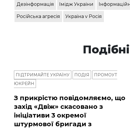
Дезінформація
Імідж України
Інформаційн
Російська агресія
Україна v Росія
Подібні
ПІДТРИМАЙТЕ УКРАЇНУ
ПОДІЯ
ПРОМОУТ
ЮКРЕЙН
З прикрістю повідомляємо, що
захід «Двіж» скасовано з
ініціативи 3 окремої
штурмової бригади з