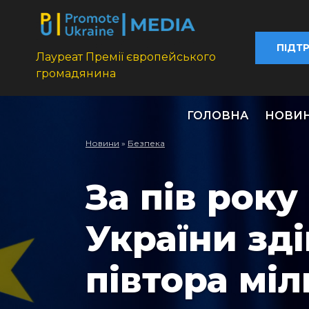
ПІДТ
Лауреат Премії європейського
громадянина
ГОЛОВНА
НОВИ
Новини
»
Безпека
За пів рок
України зд
півтора мі