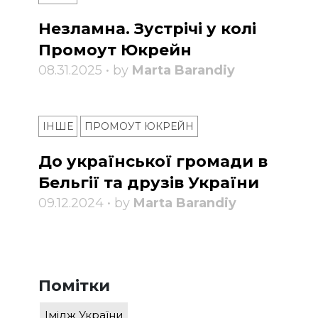
Незламна. Зустрічі у колі
Промоут Юкрейн
08.31.2025 • by
Marta Barandiy
ІНШЕ
ПРОМОУТ ЮКРЕЙН
До української громади в
Бельгії та друзів України
09.12.2024 • by
Marta Barandiy
Помітки
Імідж України