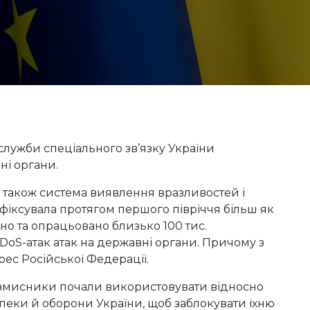
 служби спеціального зв’язку України
ні органи.
в, також система виявлення вразливостей і
афіксувала протягом першого півріччя більш як
ано та опрацьовано близько 100 тис.
DoS-атак атак на державні органи. Причому з
рес Російської Федерації.
ловмисники почали використовувати відносно
зпеки й оборони України, щоб заблокувати їхню