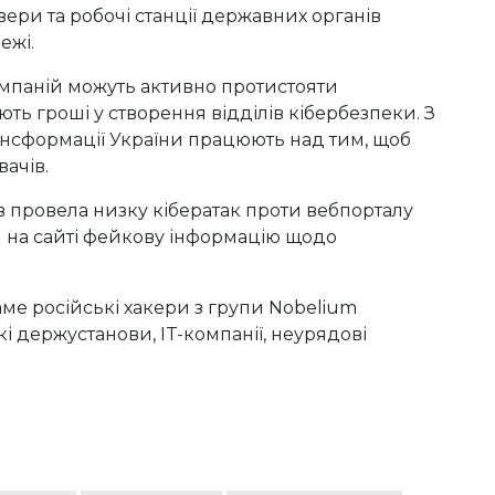
вери та робочі станції державних органів
ежі.
омпаній можуть активно протистояти
ють гроші у створення відділів кібербезпеки. З
рансформації України працюють над тим, щоб
ачів.
в провела низку кібератак проти вебпорталу
и на сайті фейкову інформацію щодо
саме російські хакери з групи Nobelium
і держустанови, IT-компанії, неурядові