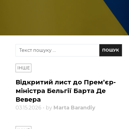
ІНШЕ
Відкритий лист до Прем’єр-
міністра Бельгії Барта Де
Вевера
03.15.2026 • by
Marta Barandiy