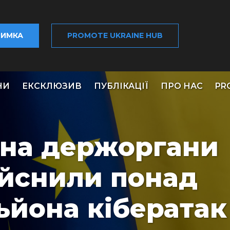
РИМКА
PROMOTE UKRAINE HUB
НИ
ЕКСКЛЮЗИВ
ПУБЛІКАЦІЇ
ПРО НАС
PR
у на держоргани
ійснили понад
льйона кібератак