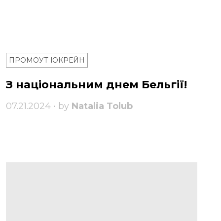
ПРОМОУТ ЮКРЕЙН
З національним днем ​​Бельгії!
07.21.2024 • by
Natalia Tolub