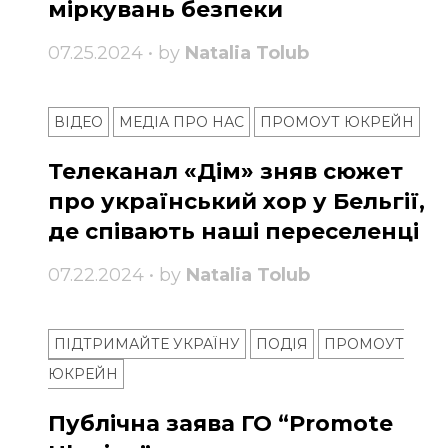
міркувань безпеки
07.25.2024 • by
Natalia Tolub
ВІДЕО
МЕДІА ПРО НАС
ПРОМОУТ ЮКРЕЙН
Телеканал «Дім» зняв сюжет
про український хор у Бельгії,
де співають наші переселенці
07.22.2024 • by
Natalia Tolub
ПІДТРИМАЙТЕ УКРАЇНУ
ПОДІЯ
ПРОМОУТ
ЮКРЕЙН
Публічна заява ГО “Promote