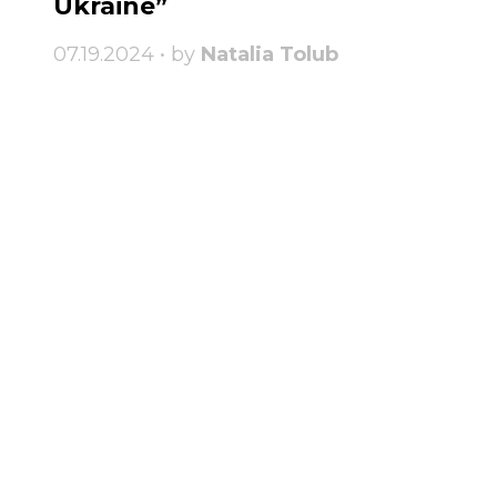
Ukraine”
07.19.2024 • by
Natalia Tolub