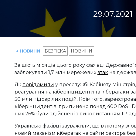
29.07.2021
● НОВИНИ
БЕЗПЕКА
НОВИНИ
За шість місяців цього року фахівці Державної
заблокували 1,7 млн мережевих
атак
на держав
Як
повідомили
у пресслужбі Кабінету Міністрі
реагування на кіберінциденти та кібератаки з
50 млн підозрілих подій. Крім того, зареєстров
кіберінцидентів; припинено понад 400 DoS і D
них 26% були здійснені з використанням IP-ад
Українські фахівці зауважили, що в лютому з
новий механізм кібератак на сайти сектора бе