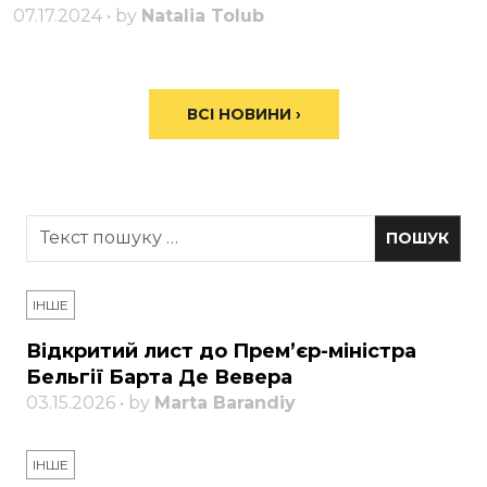
07.17.2024 • by
Natalia Tolub
ВСІ НОВИНИ ›
ІНШЕ
Відкритий лист до Прем’єр-міністра
Бельгії Барта Де Вевера
03.15.2026 • by
Marta Barandiy
ІНШЕ