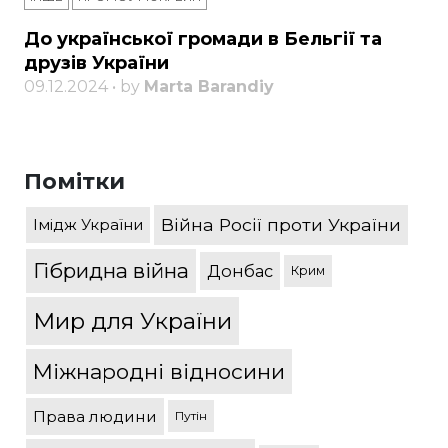
До української громади в Бельгії та
друзів України
09.12.2024 • by
Marta Barandiy
Помітки
Війна Росії проти України
Імідж України
Гібридна війна
Донбас
Крим
Мир для України
Міжнародні відносини
Права людини
Путін