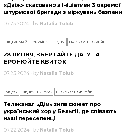
«Двіж» скасовано з ініціативи 3 окремої
штурмової бригади з міркувань безпеки
07.25.2024 • by
Natalia Tolub
ПІДТРИМАЙТЕ УКРАЇНУ
ПОДІЯ
ПРОМОУТ ЮКРЕЙН
28 ЛИПНЯ, ЗБЕРІГАЙТЕ ДАТУ ТА
БРОНЮЙТЕ КВИТОК
07.23.2024 • by
Natalia Tolub
ВІДЕО
МЕДІА ПРО НАС
ПРОМОУТ ЮКРЕЙН
Телеканал «Дім» зняв сюжет про
український хор у Бельгії, де співають
наші переселенці
07.22.2024 • by
Natalia Tolub