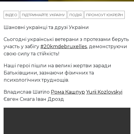
ВІДЕО
ПІДТРИМАЙТЕ УКРАЇНУ
ПОДІЯ
ПРОМОУТ ЮКРЕЙН
Шановні українці та друзі України
Сьогодні українські ветерани з протезами беруть
участь у забігу
#20kmdebruxelles
, демонструючи
свою силу та стійкість!
Наші герої пішли на великі жертви заради
Батьківщини, зазнаючи фізичних та
психологічних труднощів.
Владислав Шатіло
Рома Кашпур
Yurii Kozlovskyi
Євген Смага Іван Дрозд