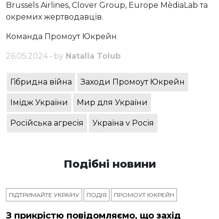
Brussels Airlines, Clover Group, Europe MèdiaLab та
окремих жертводавців.
Команда Промоут Юкрейн
26.05.2024 • by
Natalia Tolub
Гібридна війна
Заходи Промоут Юкрейн
Імідж України
Мир для України
Російська агресія
Україна v Росія
Подібні новини
ПІДТРИМАЙТЕ УКРАЇНУ
ПОДІЯ
ПРОМОУТ ЮКРЕЙН
З прикрістю повідомляємо, що захід