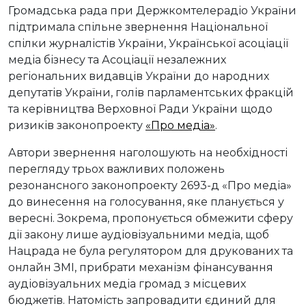
Громадська рада при Держкомтелерадіо України
підтримала спільне звернення Національної
спілки журналістів України, Української асоціації
медіа бізнесу та Асоціації незалежних
регіональних видавців України до народних
депутатів України, голів парламентських фракцій
та керівництва Верховної Ради України щодо
ризиків законопроекту
«Про медіа»
.
Автори звернення наголошують на необхідності
перегляду трьох важливих положень
резонансного законопроекту 2693-д «Про медіа»
до винесення на голосування, яке планується у
вересні. Зокрема, пропонується обмежити сферу
дії закону лише аудіовізуальними медіа, щоб
Нацрада не була регулятором для друкованих та
онлайн ЗМІ, прибрати механізм фінансування
аудіовізуальних медіа громад з місцевих
бюджетів. Натомість запровадити єдиний для