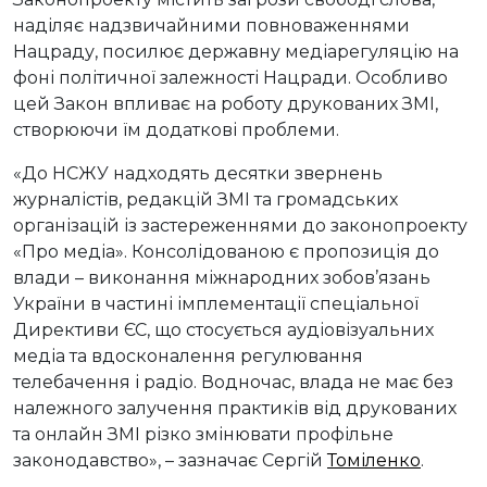
наділяє надзвичайними повноваженнями
Нацраду, посилює державну медіарегуляцію на
фоні політичної залежності Нацради. Особливо
цей Закон впливає на роботу друкованих ЗМІ,
створюючи їм додаткові проблеми.
«До НСЖУ надходять десятки звернень
журналістів, редакцій ЗМІ та громадських
організацій із застереженнями до законопроекту
«Про медіа». Консолідованою є пропозиція до
влади – виконання міжнародних зобов’язань
України в частині імплементації спеціальної
Директиви ЄС, що стосується аудіовізуальних
медіа та вдосконалення регулювання
телебачення і радіо. Водночас, влада не має без
належного залучення практиків від друкованих
та онлайн ЗМІ різко змінювати профільне
законодавство», – зазначає Сергій
Томіленко
.