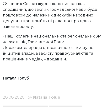
Очільник Спілки журналістів висловлює
сподівання, що заклик Громадської Ради буде
поштовхом до належних дискусій народних
депутатів при прийнятті рішення про долю
законопроекту.
«Наші колеги з національних та регіональних ЗМІ
чекають від Громадської Ради
Держкомтелерадіо однозначного захисту не
ініціатив влади, а захисту прав журналістів та
працівників медіа», – додав він.
Наталя Толуб
28.08.2020 • by
Natalia Tolub