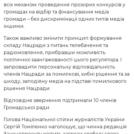
всіх механізм проведення прозорих конкурсів у
громадах на відбір та фінансування медіа
громади – без дискримінації одних типів медіа
іншими.
Також важливо змінити принцип формування
складу Нацради з питань телебачення та
радіомовлення, прибравши можливість
політичної заангажованості цього регулятора. І
запровадити персональну відповідальність
членів Нацради за помилкові, хибні рішення та за
шкоду, заподіяну медіа на підставі помилкового
рішення Нацради.
Відповідне звернення підтримали 10 членів
Громадської ради.
Голова Національної спілки журналістів України
Сергій Томіленко наголошує, що чинна редакція
Законопроекту містить загрози свободі слова,