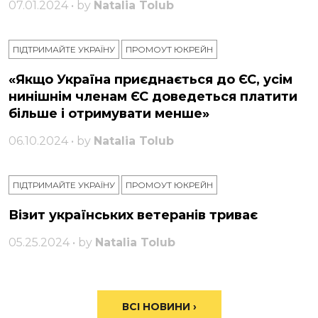
07.01.2024 • by
Natalia Tolub
ПІДТРИМАЙТЕ УКРАЇНУ
ПРОМОУТ ЮКРЕЙН
«Якщо Україна приєднається до ЄС, усім
нинішнім членам ЄС доведеться платити
більше і отримувати менше»
06.10.2024 • by
Natalia Tolub
ПІДТРИМАЙТЕ УКРАЇНУ
ПРОМОУТ ЮКРЕЙН
Візит українських ветеранів триває
05.25.2024 • by
Natalia Tolub
ВСІ НОВИНИ ›