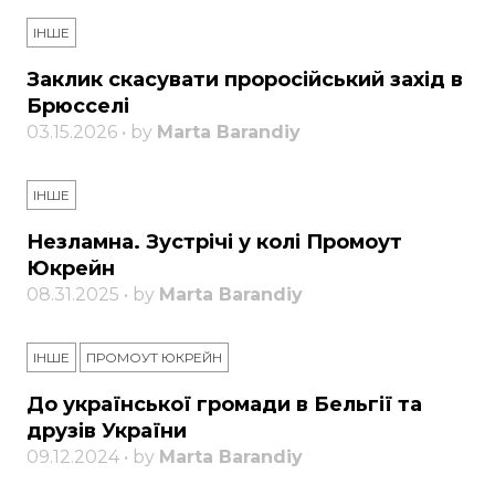
ІНШЕ
Заклик скасувати проросійський захід в
Брюсселі
03.15.2026 • by
Marta Barandiy
ІНШЕ
Незламна. Зустрічі у колі Промоут
Юкрейн
08.31.2025 • by
Marta Barandiy
ІНШЕ
ПРОМОУТ ЮКРЕЙН
До української громади в Бельгії та
друзів України
09.12.2024 • by
Marta Barandiy