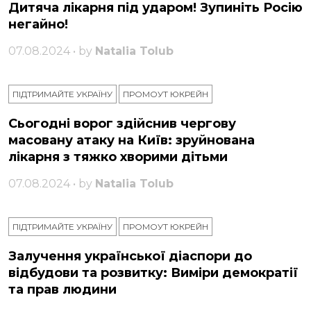
Дитяча лікарня під ударом! Зупиніть Росію
негайно!
07.08.2024 • by
Natalia Tolub
ПІДТРИМАЙТЕ УКРАЇНУ
ПРОМОУТ ЮКРЕЙН
Сьогодні ворог здійснив чергову
масовану атаку на Київ: зруйнована
лікарня з тяжко хворими дітьми
07.08.2024 • by
Natalia Tolub
ПІДТРИМАЙТЕ УКРАЇНУ
ПРОМОУТ ЮКРЕЙН
Залучення української діаспори до
відбудови та розвитку: Виміри демократії
та прав людини