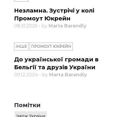
Незламна. Зустрічі у колі
Промоут Юкрейн
08.31.2025 • by
Marta Barandiy
ІНШЕ
ПРОМОУТ ЮКРЕЙН
До української громади в
Бельгії та друзів України
09.12.2024 • by
Marta Barandiy
Помітки
Імідж України