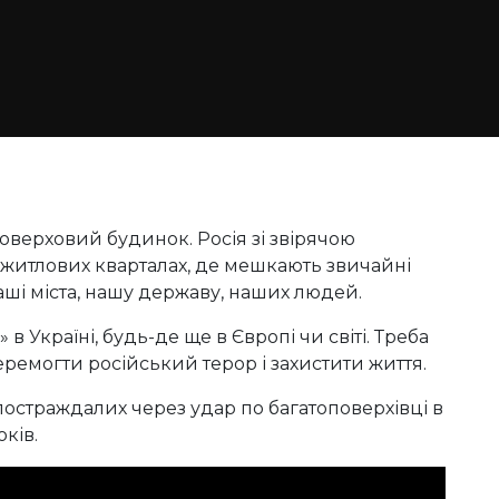
оверховий будинок. Росія зі звірячою
о житлових кварталах, де мешкають звичайні
аші міста, нашу державу, наших людей.
 Україні, будь-де ще в Європі чи світі. Треба
перемогти російський терор і захистити життя.
постраждалих через удар по багатоповерхівці в
оків.