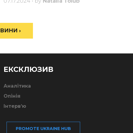
07.17.2024 • by
Natalia Tolub
ВИНИ ›
ЕКСКЛЮЗИВ
Аналітика
Опінія
Інтерв’ю
PROMOTE UKRAINE HUB