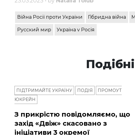
23.03.2023 • by
Natalia Tolub
Війна Росії проти України
Гібридна війна
М
Русский мир
Україна v Росія
Подібні
ПІДТРИМАЙТЕ УКРАЇНУ
ПОДІЯ
ПРОМОУТ
ЮКРЕЙН
З прикрістю повідомляємо, що
захід «Двіж» скасовано з
ініціативи 3 окремої