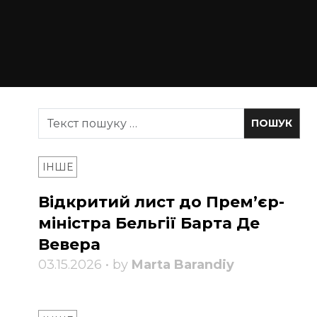
ІНШЕ
Відкритий лист до Прем’єр-
міністра Бельгії Барта Де
Вевера
03.15.2026 • by
Marta Barandiy