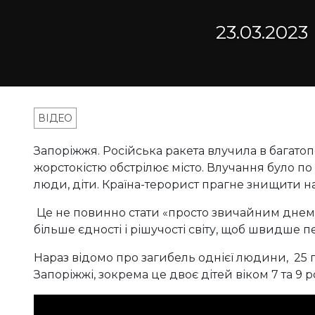
23.03.2023
ВІДЕО
Запоріжжя. Російська ракета влучила в багатоп
жорстокістю обстрілює місто. Влучання було п
люди, діти. Країна-терорист прагне знищити н
Це не повинно стати «просто звичайним днем» в
більше єдності і рішучості світу, щоб швидше 
Нараз відомо про загибель однієї людини, 25 
Запоріжжі, зокрема це двоє дітей віком 7 та 9 р