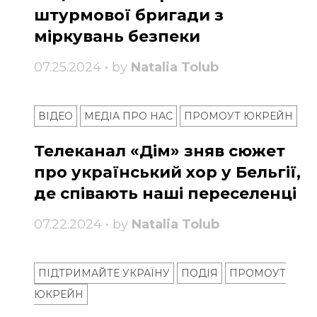
штурмової бригади з
міркувань безпеки
07.25.2024 • by
Natalia Tolub
ВІДЕО
МЕДІА ПРО НАС
ПРОМОУТ ЮКРЕЙН
Телеканал «Дім» зняв сюжет
про український хор у Бельгії,
де співають наші переселенці
07.22.2024 • by
Natalia Tolub
ПІДТРИМАЙТЕ УКРАЇНУ
ПОДІЯ
ПРОМОУТ
ЮКРЕЙН