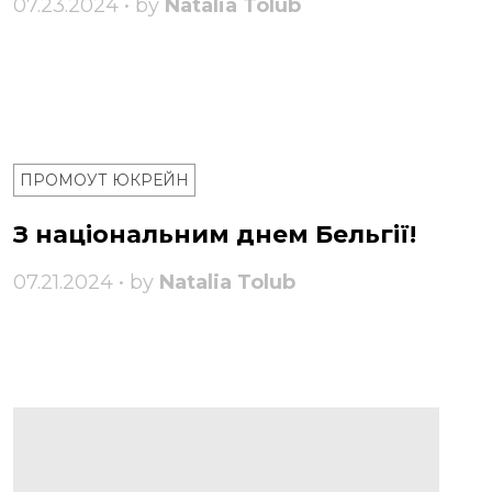
07.23.2024 • by
Natalia Tolub
ПРОМОУТ ЮКРЕЙН
З національним днем ​​Бельгії!
07.21.2024 • by
Natalia Tolub