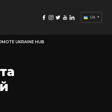
UA
OMOTE UKRAINE HUB
та
ий