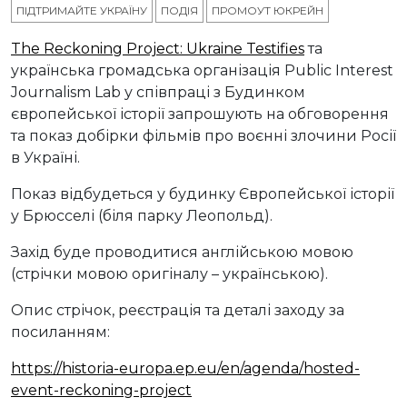
ПІДТРИМАЙТЕ УКРАЇНУ
ПОДІЯ
ПРОМОУТ ЮКРЕЙН
The Reckoning Project: Ukraine Testifies
та
українська громадська організація Public Interest
Journalism Lab у співпраці з Будинком
європейської історії запрошують на обговорення
та показ добірки фільмів про воєнні злочини Росії
в Україні.
Показ відбудеться у будинку Європейської історії
у Брюсселі (біля парку Леопольд).
Захід буде проводитися англійською мовою
(стрічки мовою оригіналу – українською).
Опис стрічок, реєстрація та деталі заходу за
посиланням:
https://historia-europa.ep.eu/en/agenda/hosted-
event-reckoning-project