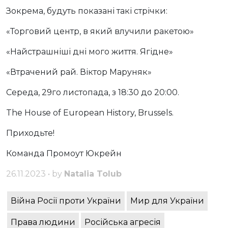
Зокрема, будуть показані такі стрічки:
«Торговий центр, в який влучили ракетою»
«Найстрашніші дні мого життя. Ягідне»
«Втрачений рай. Віктор Маруняк»
Середа, 29го листопада, з 18:30 до 20:00.
The House of European History, Brussels.
Приходьте!
Команда Промоут Юкрейн
26.11.2023 • by
Natalia Tolub
Війна Росії проти України
Мир для України
Права людини
Російська агресія