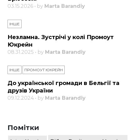
03.15.2026 • by
Marta Barandiy
ІНШЕ
Незламна. Зустрічі у колі Промоут
Юкрейн
08.31.2025 • by
Marta Barandiy
ІНШЕ
ПРОМОУТ ЮКРЕЙН
До української громади в Бельгії та
друзів України
09.12.2024 • by
Marta Barandiy
Помітки