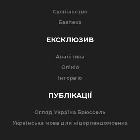
Суспільство
Безпека
ЕКСКЛЮЗИВ
Аналітика
Опінія
Інтерв’ю
ПУБЛІКАЦІЇ
Огляд Україна Брюссель
Українська мова для нідерландомовних