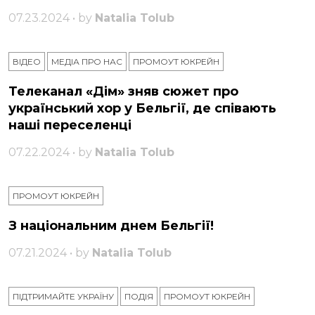
07.23.2024 • by
Natalia Tolub
ВІДЕО
МЕДІА ПРО НАС
ПРОМОУТ ЮКРЕЙН
Телеканал «Дім» зняв сюжет про
український хор у Бельгії, де співають
наші переселенці
07.22.2024 • by
Natalia Tolub
ПРОМОУТ ЮКРЕЙН
З національним днем ​​Бельгії!
07.21.2024 • by
Natalia Tolub
ПІДТРИМАЙТЕ УКРАЇНУ
ПОДІЯ
ПРОМОУТ ЮКРЕЙН