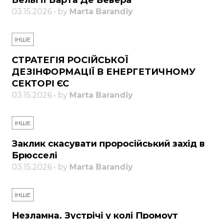
Бельгії Барта Де Вевера
03.15.2026 • by
Marta Barandiy
ІНШЕ
СТРАТЕГІЯ РОСІЙСЬКОЇ
ДЕЗІНФОРМАЦІЇ В ЕНЕРГЕТИЧНОМУ
СЕКТОРІ ЄС
03.15.2026 • by
Marta Barandiy
ІНШЕ
Заклик скасувати проросійський захід в
Брюсселі
03.15.2026 • by
Marta Barandiy
ІНШЕ
Незламна. Зустрічі у колі Промоут