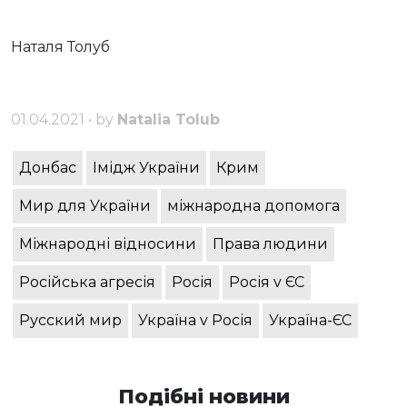
Наталя Толуб
01.04.2021 • by
Natalia Tolub
Донбас
Імідж України
Крим
Мир для України
міжнародна допомога
Міжнародні відносини
Права людини
Російська агресія
Росія
Росія v ЄС
Русский мир
Україна v Росія
Україна-ЄС
Подібні новини