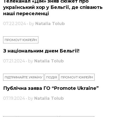
Телеканал «Дім» зняв сюжет про
український хор у Бельгії, де співають
наші переселенці
07.22.2024 • by
Natalia Tolub
ПРОМОУТ ЮКРЕЙН
З національним днем ​​Бельгії!
07.21.2024 • by
Natalia Tolub
ПІДТРИМАЙТЕ УКРАЇНУ
ПОДІЯ
ПРОМОУТ ЮКРЕЙН
Публічна заява ГО “Promote Ukraine”
07.19.2024 • by
Natalia Tolub