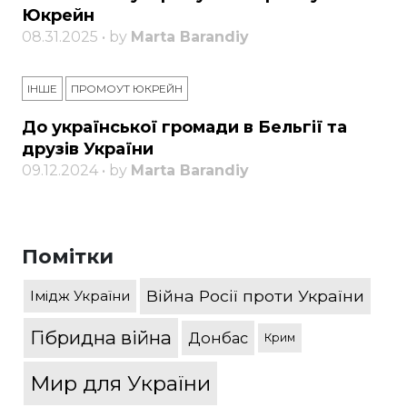
Юкрейн
08.31.2025 • by
Marta Barandiy
ІНШЕ
ПРОМОУТ ЮКРЕЙН
До української громади в Бельгії та
друзів України
09.12.2024 • by
Marta Barandiy
Помітки
Війна Росії проти України
Імідж України
Гібридна війна
Донбас
Крим
Мир для України