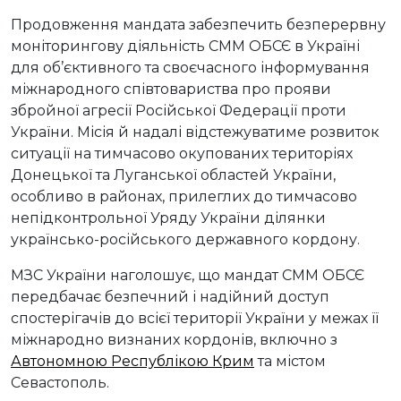
Продовження мандата забезпечить безперервну
моніторингову діяльність СММ ОБСЄ в Україні
для об’єктивного та своєчасного інформування
міжнародного співтовариства про прояви
збройної агресії Російської Федерації проти
України. Місія й надалі відстежуватиме розвиток
ситуації на тимчасово окупованих територіях
Донецької та Луганської областей України,
особливо в районах, прилеглих до тимчасово
непідконтрольної Уряду України ділянки
українсько-російського державного кордону.
МЗС України наголошує, що мандат СММ ОБСЄ
передбачає безпечний і надійний доступ
спостерігачів до всієї території України у межах її
міжнародно визнаних кордонів, включно з
Автономною Республікою Крим
та містом
Севастополь.