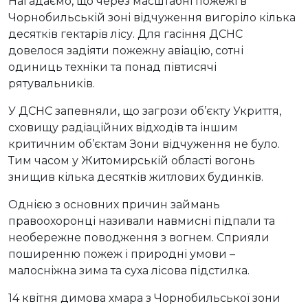
Нагадаємо, що через масштабні пожежі в
Чорнобильській зоні відчуження вигоріло кілька
десятків гектарів лісу. Для гасіння ДСНС
довелося задіяти пожежну авіацію, сотні
одиниць техніки та понад півтисячі
рятувальників.
У ДСНС запевняли, що загрози об’єкту Укриття,
сховищу радіаційних відходів та іншим
критичним об’єктам Зони відчуження не було.
Тим часом у Житомирській області вогонь
знищив кілька десятків житлових будинків.
Однією з основних причин займань
правоохоронці називали навмисні підпали та
необережне поводження з вогнем. Сприяли
поширенню пожеж і природні умови –
малосніжна зима та суха лісова підстилка.
14 квітня димова хмара з Чорнобильської зони