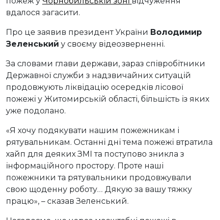
пожеж у
Чорнобильській зоні
відчуження
вдалося загасити.
Про це заявив президент України
Володимир
Зеленський
у своєму відеозверненні.
За словами глави держави, зараз співробітники
Державної служби з надзвичайних ситуацій
продовжують ліквідацію осередків лісової
пожежі у Житомирській області, більшість із яких
уже подолано.
«Я хочу подякувати нашим пожежникам і
рятувальникам. Останні дні тема пожежі втратила
хайп для деяких ЗМІ та поступово зникла з
інформаційного простору. Проте наші
пожежники та рятувальники продовжували
свою щоденну роботу… Дякую за вашу тяжку
працю», – сказав Зеленський.