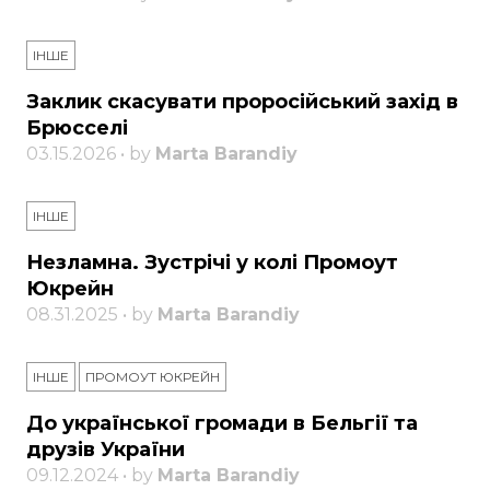
ІНШЕ
Заклик скасувати проросійський захід в
Брюсселі
03.15.2026 • by
Marta Barandiy
ІНШЕ
Незламна. Зустрічі у колі Промоут
Юкрейн
08.31.2025 • by
Marta Barandiy
ІНШЕ
ПРОМОУТ ЮКРЕЙН
До української громади в Бельгії та
друзів України
09.12.2024 • by
Marta Barandiy