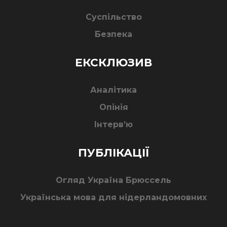
Суспільство
Безпека
ЕКСКЛЮЗИВ
Аналітика
Опінія
Інтерв’ю
ПУБЛІКАЦІЇ
Огляд Україна Брюссель
Українська мова для нідерландомовних