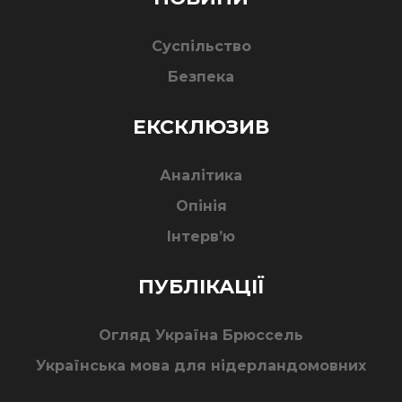
Суспільство
Безпека
ЕКСКЛЮЗИВ
Аналітика
Опінія
Інтерв’ю
ПУБЛІКАЦІЇ
Огляд Україна Брюссель
Українська мова для нідерландомовних