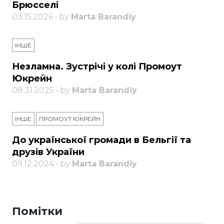
Брюсселі
03.15.2026 • by
Marta Barandiy
ІНШЕ
Незламна. Зустрічі у колі Промоут
Юкрейн
08.31.2025 • by
Marta Barandiy
ІНШЕ
ПРОМОУТ ЮКРЕЙН
До української громади в Бельгії та
друзів України
09.12.2024 • by
Marta Barandiy
Помітки