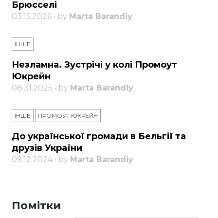
Брюсселі
03.15.2026 • by
Marta Barandiy
ІНШЕ
Незламна. Зустрічі у колі Промоут
Юкрейн
08.31.2025 • by
Marta Barandiy
ІНШЕ
ПРОМОУТ ЮКРЕЙН
До української громади в Бельгії та
друзів України
09.12.2024 • by
Marta Barandiy
Помітки