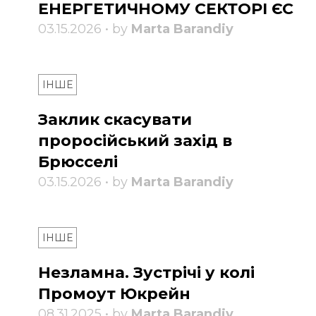
ЕНЕРГЕТИЧНОМУ СЕКТОРІ ЄС
03.15.2026 • by
Marta Barandiy
ІНШЕ
Заклик скасувати
проросійський захід в
Брюсселі
03.15.2026 • by
Marta Barandiy
ІНШЕ
Незламна. Зустрічі у колі
Промоут Юкрейн
08.31.2025 • by
Marta Barandiy