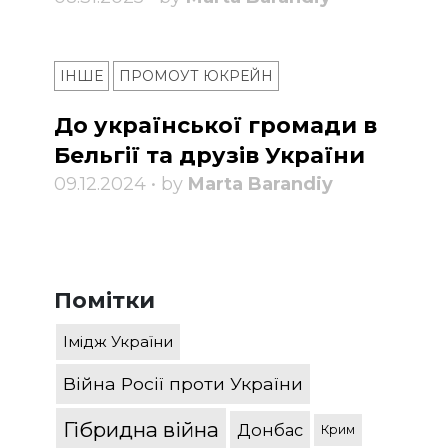
ІНШЕ
ПРОМОУТ ЮКРЕЙН
До української громади в
Бельгії та друзів України
09.12.2024 • by
Marta Barandiy
Помітки
Імідж України
Війна Росії проти України
Гібридна війна
Донбас
Крим