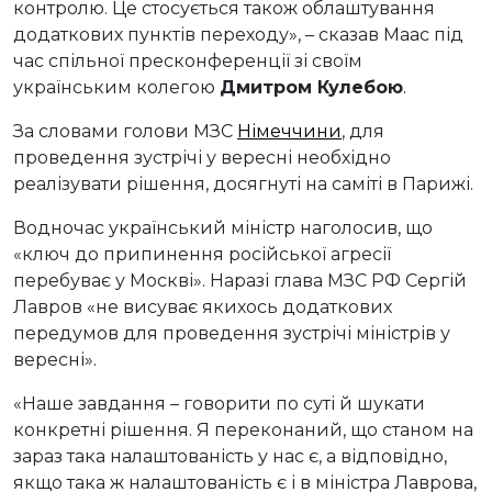
контролю. Це стосується також облаштування
додаткових пунктів переходу», – сказав Маас під
час спільної пресконференції зі своїм
українським колегою
Дмитром Кулебою
.
За словами голови МЗС
Німеччини
, для
проведення зустрічі у вересні необхідно
реалізувати рішення, досягнуті на саміті в Парижі.
Водночас український міністр наголосив, що
«ключ до припинення російської агресії
перебуває у Москві». Наразі глава МЗС РФ Сергій
Лавров «не висуває якихось додаткових
передумов для проведення зустрічі міністрів у
вересні».
«Наше завдання – говорити по суті й шукати
конкретні рішення. Я переконаний, що станом на
зараз така налаштованість у нас є, а відповідно,
якщо така ж налаштованість є і в міністра Лаврова,