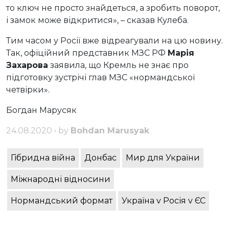
то ключ не просто знайдеться, а зробить поворот,
і замок може відкритися», – сказав Кулеба.
Тим часом у Росії вже відреагували на цю новину.
Так, офіційний представник МЗС РФ
Марія
Захарова
заявила, що Кремль не знає про
підготовку зустрічі глав МЗС «нормандської
четвірки».
Богдан Марусяк
24.08.2020 • by
Bohdan Marusyak
Гібридна війна
Донбас
Мир для України
Міжнародні відносини
Нормандський формат
Україна v Росія v ЄС