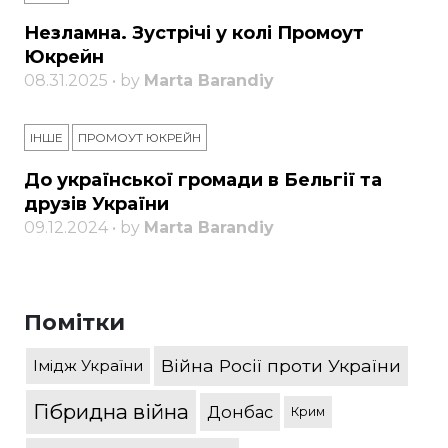
Незламна. Зустрічі у колі Промоут
Юкрейн
08.31.2025 • by
Marta Barandiy
ІНШЕ
ПРОМОУТ ЮКРЕЙН
До української громади в Бельгії та
друзів України
09.12.2024 • by
Marta Barandiy
Помітки
Війна Росії проти України
Імідж України
Гібридна війна
Донбас
Крим