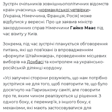
Зустріч очільників зовнішньополітичних відомств
країн-учасниць «
нормандської четвірки
»
(Україна, Німеччина, Франція, Росія) може
відбутися у вересні. Про це заявив міністр
закордонних справ Німеччини
Гайко Маас
під
час візиту у Київ.
Зокрема, під час зустрічі планується обговорення
питань, які що пов’язані із впровадженням
«формули Штайнмаєра», проведенням місцевих
виборів на
Донбасі
та контролем на українсько-
російській ділянці кордону.
«Усі залучені сторони розуміють, що нам потрібно
зустрітися не для того, щоб повторити те, що було
досягнуто на Паризькому саміті, але говорити
про те, яким чином реалізуються ці рішення. З
одного боку, є перемир’я, з іншого боку, є
механізми, які мають застосовуватися для