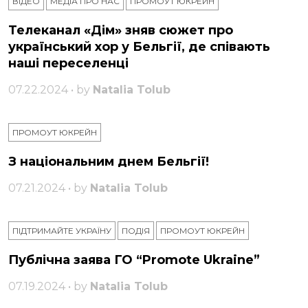
ВІДЕО
МЕДІА ПРО НАС
ПРОМОУТ ЮКРЕЙН
Телеканал «Дім» зняв сюжет про
український хор у Бельгії, де співають
наші переселенці
07.22.2024 • by
Natalia Tolub
ПРОМОУТ ЮКРЕЙН
З національним днем ​​Бельгії!
07.21.2024 • by
Natalia Tolub
ПІДТРИМАЙТЕ УКРАЇНУ
ПОДІЯ
ПРОМОУТ ЮКРЕЙН
Публічна заява ГО “Promote Ukraine”
07.19.2024 • by
Natalia Tolub