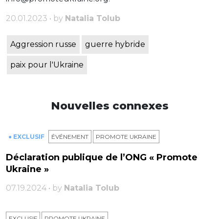
20.01.2023 • by
Natalia Tolub
Aggression russe
guerre hybride
paix pour l'Ukraine
Nouvelles connexes
● EXCLUSIF
ÉVÉNEMENT
PROMOTE UKRAINE
Déclaration publique de l’ONG « Promote
Ukraine »
07.19.2024 • by
Natalia Tolub
EXCLUSIF
PROMOTE UKRAINE