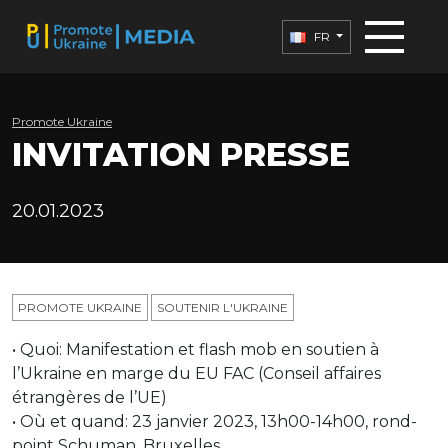
FR
Promote Ukraine
INVITATION PRESSE
20.01.2023
PROMOTE UKRAINE
SOUTENIR L'UKRAINE
• Quoi: Manifestation et flash mob en soutien à
l’Ukraine en marge du EU FAC (Conseil affaires
étrangères de l’UE)
• Où et quand: 23 janvier 2023, 13h00-14h00, rond-
point Schuman, Bruxelles