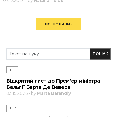
07.17.2024 • by
Natalia Tolub
ВСІ НОВИНИ ›
ІНШЕ
Відкритий лист до Прем’єр-міністра
Бельгії Барта Де Вевера
03.15.2026 • by
Marta Barandiy
ІНШЕ