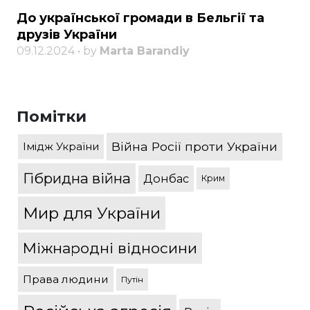
До української громади в Бельгії та
друзів України
09.12.2024 • by
Marta Barandiy
Помітки
Війна Росії проти України
Імідж України
Гібридна війна
Донбас
Крим
Мир для України
Міжнародні відносини
Права людини
Путін