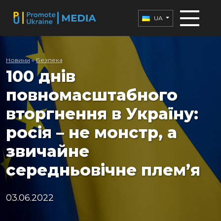
UA
Новини
»
Безпека
100 днів
повномасштабного
вторгнення в Україну:
росія – не монстр, а
звичайне
середньовічне плем’я
03.06.2022