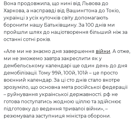
Вона продовжила, що нині від Львова до
Харкова, а насправді від Вашингтона до Токіо,
українці з усіх куточків світу допомагають
боронити нашу Батьківщину. За 100 днів ми
пройшли шлях до націотворення більший ніж за
останні сотні років.
«Але ми не знаємо дня завершення
війни
. А отже,
ми не зможемо завтра закреслити як у
дембельському календарі ще один день до дня
демобілізації. Тому 99й, 100й, 101й – це просто
воєнний календар. За ці сто днів стало вкотре
зрозуміло, що основна мета російської федерації
– руйнування української державності. рф не
готова поступатись жодною ціллю та здійснює
підготовку до ведення тривалої війни», –
резюмувала заступниця міністра оборони.