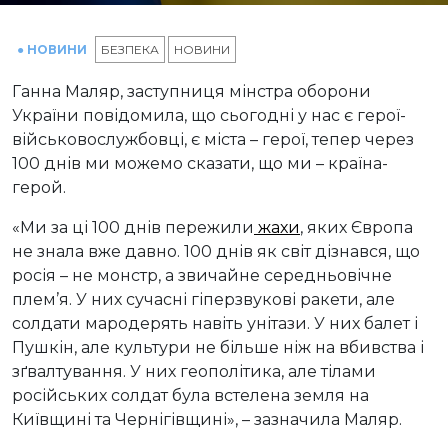
● НОВИНИ
БЕЗПЕКА
НОВИНИ
Ганна Маляр, заступниця мінстра оборони
України повідомила, що сьогодні у нас є герої-
військовослужбовці, є міста – герої, тепер через
100 днів ми можемо сказати, що ми – країна-
герой.
«Ми за ці 100 днів пережили
жахи
, яких Європа
не знала вже давно. 100 днів як світ дізнався, що
росія – не монстр, а звичайне середньовічне
плем’я. У них сучасні гіперзвукові ракети, але
солдати мародерять навіть унітази. У них балет і
Пушкін, але культури не більше ніж на вбивства і
зґвалтування. У них геополітика, але тілами
російських солдат була встелена земля на
Київщині та Чернігівщині», – зазначила Маляр.