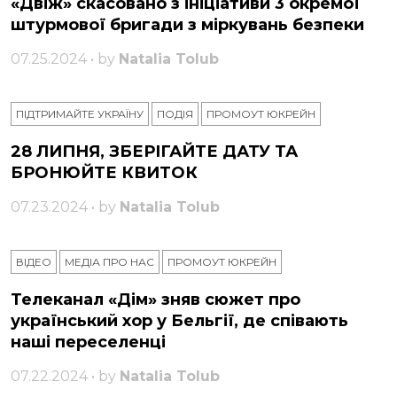
«Двіж» скасовано з ініціативи 3 окремої
штурмової бригади з міркувань безпеки
07.25.2024 • by
Natalia Tolub
ПІДТРИМАЙТЕ УКРАЇНУ
ПОДІЯ
ПРОМОУТ ЮКРЕЙН
28 ЛИПНЯ, ЗБЕРІГАЙТЕ ДАТУ ТА
БРОНЮЙТЕ КВИТОК
07.23.2024 • by
Natalia Tolub
ВІДЕО
МЕДІА ПРО НАС
ПРОМОУТ ЮКРЕЙН
Телеканал «Дім» зняв сюжет про
український хор у Бельгії, де співають
наші переселенці
07.22.2024 • by
Natalia Tolub