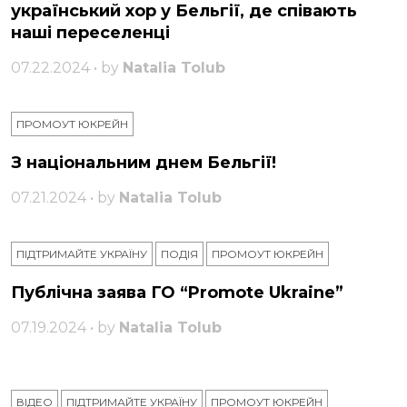
український хор у Бельгії, де співають
наші переселенці
07.22.2024 • by
Natalia Tolub
ПРОМОУТ ЮКРЕЙН
З національним днем ​​Бельгії!
07.21.2024 • by
Natalia Tolub
ПІДТРИМАЙТЕ УКРАЇНУ
ПОДІЯ
ПРОМОУТ ЮКРЕЙН
Публічна заява ГО “Promote Ukraine”
07.19.2024 • by
Natalia Tolub
ВІДЕО
ПІДТРИМАЙТЕ УКРАЇНУ
ПРОМОУТ ЮКРЕЙН