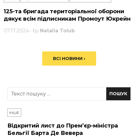
125-та бригада територіальної оборони
дякує всім підписникам Промоут Юкрейн
07.17.2024 • by
Natalia Tolub
ВСІ НОВИНИ ›
ІНШЕ
Відкритий лист до Прем’єр-міністра
Бельгії Барта Де Вевера