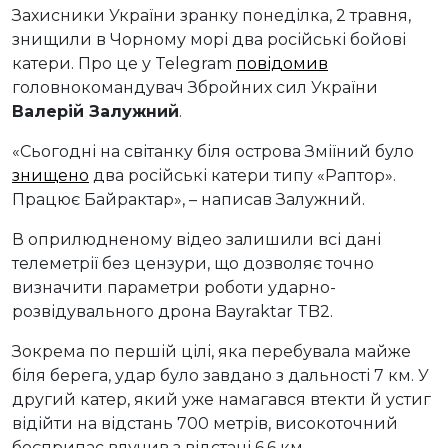
Захисники України зранку понеділка, 2 травня,
знищили в Чорному морі два російські бойові
катери. Про це у Telegram
повідомив
головнокомандувач Збройних сил України
Валерій Залужний
.
«Сьогодні на світанку біля острова Зміїний було
знищено
два російські катери типу «Раптор».
Працює Байрактар», – написав Залужний.
В оприлюдненому відео залишили всі дані
телеметрії без цензури, що дозволяє точно
визначити параметри роботи ударно-
розвідувального дрона Bayraktar TB2.
Зокрема по першій цілі, яка перебувала майже
біля берега, удар було завдано з дальності 7 км. У
другий катер, який уже намагався втекти й устиг
відійти на відстань 700 метрів, високоточний
боєприпас влучив з відстані 6,6 км.