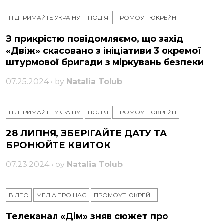
ПІДТРИМАЙТЕ УКРАЇНУ
ПОДІЯ
ПРОМОУТ ЮКРЕЙН
З прикрістю повідомляємо, що захід
«Двіж» скасовано з ініціативи 3 окремої
штурмової бригади з міркувань безпеки
07.25.2024 • by
Natalia Tolub
ПІДТРИМАЙТЕ УКРАЇНУ
ПОДІЯ
ПРОМОУТ ЮКРЕЙН
28 ЛИПНЯ, ЗБЕРІГАЙТЕ ДАТУ ТА
БРОНЮЙТЕ КВИТОК
07.23.2024 • by
Natalia Tolub
ВІДЕО
МЕДІА ПРО НАС
ПРОМОУТ ЮКРЕЙН
Телеканал «Дім» зняв сюжет про