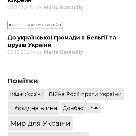
Юкрейн
08.31.2025 • by
Marta Barandiy
ІНШЕ
ПРОМОУТ ЮКРЕЙН
До української громади в Бельгії та
друзів України
09.12.2024 • by
Marta Barandiy
Помітки
Війна Росії проти України
Імідж України
Гібридна війна
Донбас
Крим
Мир для України