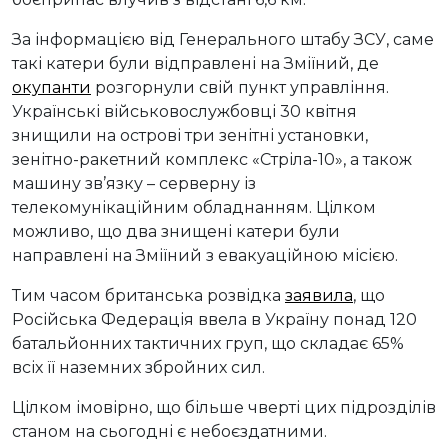
За інформацією від Генерального штабу ЗСУ, саме
такі катери були відправлені на Зміїний, де
окупанти
розгорнули свій пункт управління.
Українські військовослужбовці 30 квітня
знищили на острові три зенітні установки,
зенітно-ракетний комплекс «Стріла-10», а також
машину зв’язку – серверну із
телекомунікаційним обладнанням. Цілком
можливо, що два знищені катери були
направлені на Зміїний з евакуаційною місією.
Тим часом британська розвідка
заявила
, що
Російська Федерація ввела в Україну понад 120
батальйонних тактичних груп, що складає 65%
всіх її наземних збройних сил.
Цілком імовірно, що більше чверті цих підрозділів
станом на сьогодні є небоєздатними.