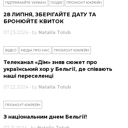
ПІДТРИМАЙТЕ УКРАЇНУ
ПОДІЯ
ПРОМОУТ ЮКРЕЙН
28 ЛИПНЯ, ЗБЕРІГАЙТЕ ДАТУ ТА
БРОНЮЙТЕ КВИТОК
07.23.2024 • by
Natalia Tolub
ВІДЕО
МЕДІА ПРО НАС
ПРОМОУТ ЮКРЕЙН
Телеканал «Дім» зняв сюжет про
український хор у Бельгії, де співають
наші переселенці
07.22.2024 • by
Natalia Tolub
ПРОМОУТ ЮКРЕЙН
З національним днем ​​Бельгії!
07.21.2024 • by
Natalia Tolub