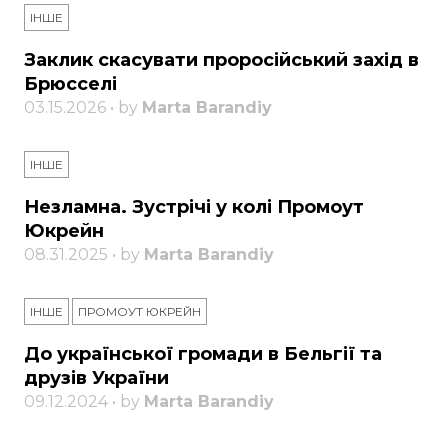
ІНШЕ
Заклик скасувати проросійський захід в
Брюсселі
03.15.2026 • by
Marta Barandiy
ІНШЕ
Незламна. Зустрічі у колі Промоут
Юкрейн
08.31.2025 • by
Marta Barandiy
ІНШЕ
ПРОМОУТ ЮКРЕЙН
До української громади в Бельгії та
друзів України
09.12.2024 • by
Marta Barandiy