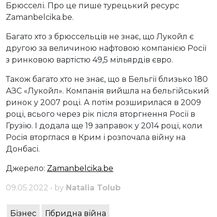
Брюсселі. Про це пише турецький ресурс
Zamanbelcika.be.
Багато хто з брюссельців не знає, що Лукойл є
другою за величиною нафтовою компанією Росії
з ринковою вартістю 49,5 мільярдів євро.
Також багато хто не знає, що в Бельгії близько 180
АЗС «Лукойл». Компанія вийшла на бельгійський
ринок у 2007 році. А потім розширилася в 2009
році, всього через рік після вторгнення Росії в
Грузію. І додала ще 19 заправок у 2014 році, коли
Росія вторглася в Крим і розпочала війну на
Донбасі.
Джерело:
Zamanbelcika.be
09.05.2022 • by
Natalia Tolub
Бізнес
Гібридна війна