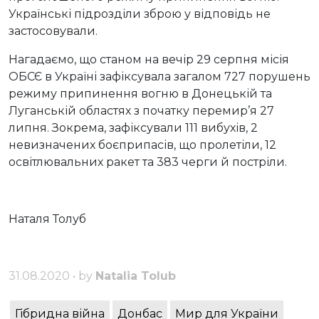
Українські підрозділи зброю у відповідь не
застосовували.
Нагадаємо, що станом на вечір 29 серпня місія
ОБСЄ в Україні зафіксувала загалом 727 порушень
режиму припинення вогню в Донецькій та
Луганській областях з початку перемир’я 27
липня. Зокрема, зафіксували 111 вибухів, 2
невизначених боєприпасів, що пролетіли, 12
освітлювальних ракет та 383 черги й постріли.
Наталя Толуб
31.08.2020 • by
Natalia Tolub
Гібридна війна
Донбас
Мир для України