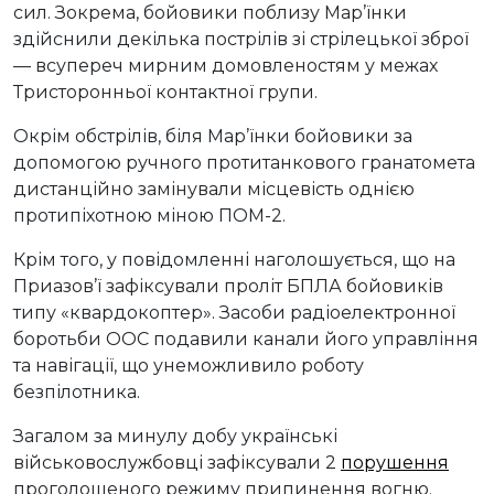
сил. Зокрема, бойовики поблизу Мар’їнки
здійснили декілька пострілів зі стрілецької зброї
— всупереч мирним домовленостям у межах
Тристоронньої контактної групи.
Окрім обстрілів, біля Мар’їнки бойовики за
допомогою ручного протитанкового гранатомета
дистанційно замінували місцевість однією
протипіхотною міною ПОМ-2.
Крім того, у повідомленні наголошується, що на
Приазов’ї зафіксували проліт БПЛА бойовиків
типу «квардокоптер». Засоби радіоелектронної
боротьби ООС подавили канали його управління
та навігації, що унеможливило роботу
безпілотника.
Загалом за минулу добу українські
військовослужбовці зафіксували 2
порушення
проголошеного режиму припинення вогню.