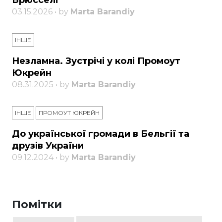
Брюсселі
03.15.2026 • by
Marta Barandiy
ІНШЕ
Незламна. Зустрічі у колі Промоут
Юкрейн
08.31.2025 • by
Marta Barandiy
ІНШЕ
ПРОМОУТ ЮКРЕЙН
До української громади в Бельгії та
друзів України
09.12.2024 • by
Marta Barandiy
Помітки