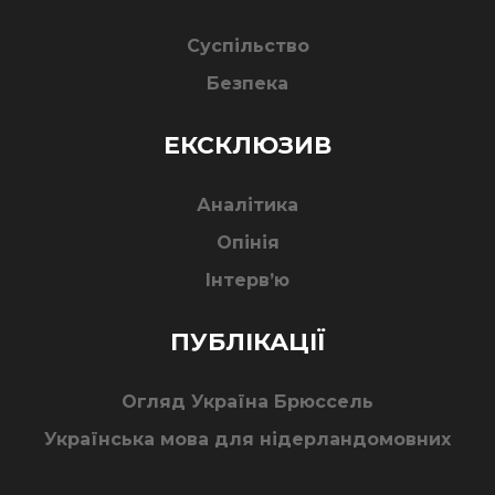
Суспільство
Безпека
ЕКСКЛЮЗИВ
Аналітика
Опінія
Інтерв’ю
ПУБЛІКАЦІЇ
Огляд Україна Брюссель
Українська мова для нідерландомовних