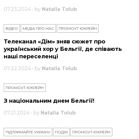
07.23.2024 • by
Natalia Tolub
ВІДЕО
МЕДІА ПРО НАС
ПРОМОУТ ЮКРЕЙН
Телеканал «Дім» зняв сюжет про
український хор у Бельгії, де співають
наші переселенці
07.22.2024 • by
Natalia Tolub
ПРОМОУТ ЮКРЕЙН
З національним днем ​​Бельгії!
07.21.2024 • by
Natalia Tolub
ПІДТРИМАЙТЕ УКРАЇНУ
ПОДІЯ
ПРОМОУТ ЮКРЕЙН