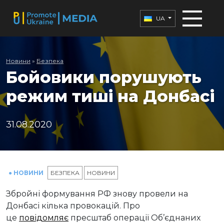
UA
Новини
»
Безпека
Бойовики порушують
режим тиші на Донбасі
31.08.2020
● НОВИНИ
БЕЗПЕКА
НОВИНИ
Збройні формування РФ знову провели на
Донбасі кілька провокацій. Про
це
повідомляє
пресштаб операції Об’єднаних