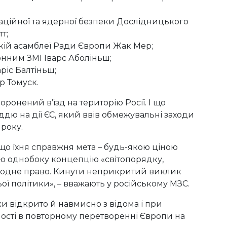
адіаційної та ядерної безпеки Дослідницького
т;
кій асамблеї Ради Європи Жак Мер;
онним ЗМІ Іварс Аболіньш;
ріс Балтіньш;
р Томуск.
ронений в’їзд на територію Росії. І що
ддю на дії ЄС, який ввів обмежувальні заходи
 року.
 що їхня справжня мета – будь-якою ціною
ою однобоку концепцію «світопорядку,
ародне право. Кинути неприкритий виклик
ьої політики», – вважають у російському МЗС.
и відкрито й навмисно з відома і при
еності в повторному перетворенні Європи на