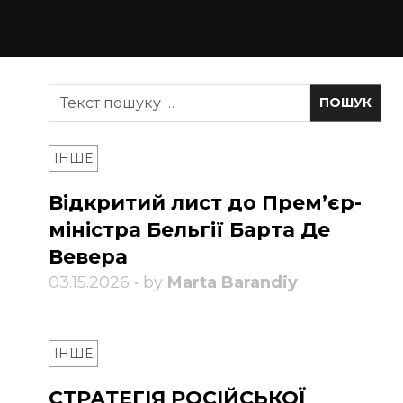
ІНШЕ
Відкритий лист до Прем’єр-
міністра Бельгії Барта Де
Вевера
03.15.2026 • by
Marta Barandiy
ІНШЕ
СТРАТЕГІЯ РОСІЙСЬКОЇ