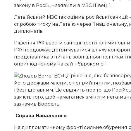
закону в Росії», – заявили в МЗС Швеції.
Латвійський МЗС так оцінив російські санкції: 
спробою тиску на Латвію через її національну, м
дипломатів.
Рішення РФ ввести санкції проти топ-чиновни
РФ продовжує дотримуватися шляху конфронтац
представника з питань зовнішньої політики і 
оприлюдненому на сайті Єврокомісії.
«Це рішення, яке безпосер
його держави-члени, є неприйнятним, позба
і безпідставним. Це свідчить про те, що Росій
замість того, щоб намагатися змінити негативну
зазначив Боррель.
Справа Навального
На дипломатичному фронті сильне обурення рос