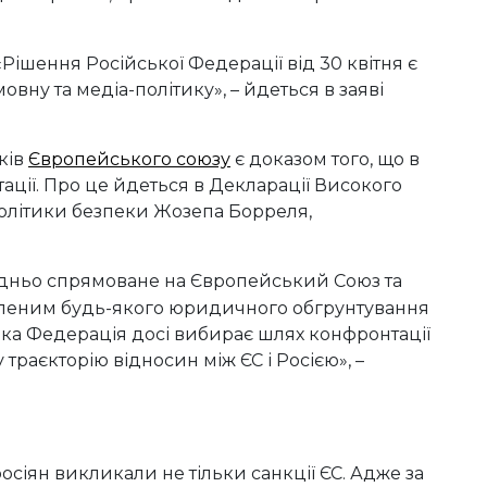
«Рішення Російської Федерації від 30 квітня є
овну та медіа-політику», – йдеться в заяві
ків
Європейського союзу
є доказом того, що в
ії. Про це йдеться в Декларації Високого
політики безпеки Жозепа Борреля,
едньо спрямоване на Європейський Союз та
вленим будь-якого юридичного обгрунтування
ська Федерація досі вибирає шлях конфронтації
 траєкторію відносин між ЄС і Росією», –
іян викликали не тільки санкції ЄС. Адже за