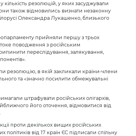
у кількість резолюцій, у яких засуджували
 Вони також відмовились визнати незаконну
Білорусі Олександра Лукашенко, близького
вропарламенту прийняли першу з трьох
стоке поводження з російським
рипинити переслідування, залякування,
понентів».
или резолюцію, в якій закликали країни-члени
льного та «значно посилити обмежувальні
вимагали штрафувати російських олігархів,
найближчого його оточення, відмовитися від
.
нкції проти декількох вищих російських
 політиків від 17 країн ЄС підписали спільну