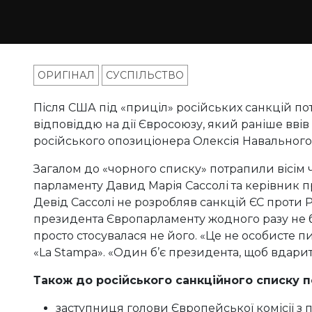
ОРИГІНАЛ
СУСПІЛЬСТВО
Після США під «приціл» російських санкцій п
відповіддю на дії Євросоюзу, який раніше ввів
російського опозиціонера Олексія Навального
Загалом до «чорного списку» потрапили вісім ч
парламенту Давид Марія Сассолі та керівник пр
Девід Сассолі не розробляв санкцій ЄС проти Ро
президента Європарламенту жодного разу не 
просто стосувалася не його. «Це не особисте п
«La Stampa». «Один б’є президента, щоб вдари
Також до російського санкційного списку 
заступниця голови Європейської комісії з п