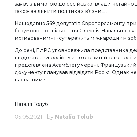
заяву з вимогою до російської влади негайно 
також звільнити політика з в’язниці.
Нещодавно 569 депутатів Європарламенту прий
безумовного звільнення Олексія Навального», 
мотивованим» і «суперечить міжнародним зобо
До речі, ПАРЄ уповноважила представника дел
щодо справи російського опозиційного політи
представлена Асамблеї у червні. Французький
документу планував відвідати Росію. Однак не 
наступним?
Наталя Толуб
05.05.2021 • by
Natalia Tolub