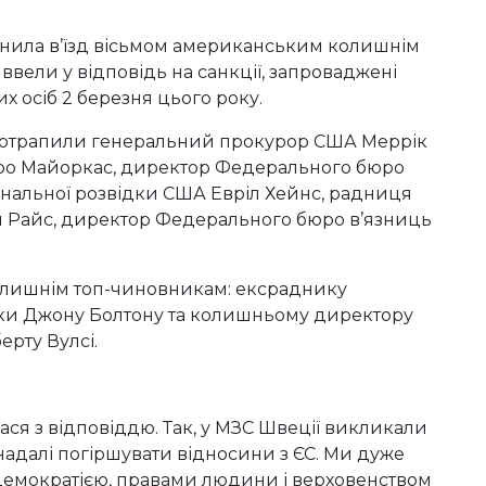
ронила в’їзд вісьмом американським колишнім
вели у відповідь на санкції, запроваджені
х осіб 2 березня цього року.
отрапили генеральний прокурор США Меррік
ндро Майоркас, директор Федерального бюро
ональної розвідки США Евріл Хейнс, радниця
н Райс, директор Федерального бюро в’язниць
 колишнім топ-чиновникам: ексраднику
еки Джону Болтону та колишньому директору
рту Вулсі.
ся з відповіддю. Так, у МЗС Швеції викликали
надалі погіршувати відносини з ЄС. Ми дуже
 демократією, правами людини і верховенством