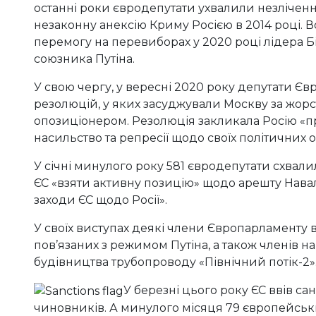
останні роки євродепутати ухвалили незліченн
незаконну анексію Криму Росією в 2014 році.
перемогу на перевиборах у 2020 році лідера 
союзника Путіна.
У свою чергу, у вересні 2020 року депутати Є
резолюцій, у яких засуджували Москву за жор
опозиціонером. Резолюція закликала Росію «п
насильство та репресії щодо своїх політичних о
У січні минулого року 581 євродепутати схвал
ЄС «взяти активну позицію» щодо арешту Нава
заходи ЄС щодо Росії».
У своїх виступах деякі члени Європарламенту 
пов’язаних з режимом Путіна, а також членів 
будівництва трубопроводу «Північний потік-2»
У березні цього року ЄС ввів са
чиновників. А минулого місяця 79 європейських