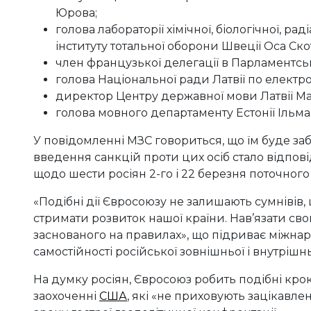
Юрова;
голова лабораторії хімічної, біологічної, р
інституту тотальної оборони Швеції Оса Скот
член французької делегації в Парламентсь
голова Національної ради Латвії по електр
директор Центру державної мови Латвії Ма
голова мовного департаменту Естонії Ільма
У повідомленні МЗС говориться, що їм буде забо
введення санкцій проти цих осіб стало відпові
щодо шести росіян 2-го і 22 березня поточного
«Подібні дії Євросоюзу не залишають сумнівів,
стримати розвиток нашої країни. Нав’язати св
заснованого на правилах», що підриває міжн
самостійності російської зовнішньої і внутрішн
На думку росіян, Євросоюз робить подібні крок
заохоченні
США
, які «не приховують зацікавл