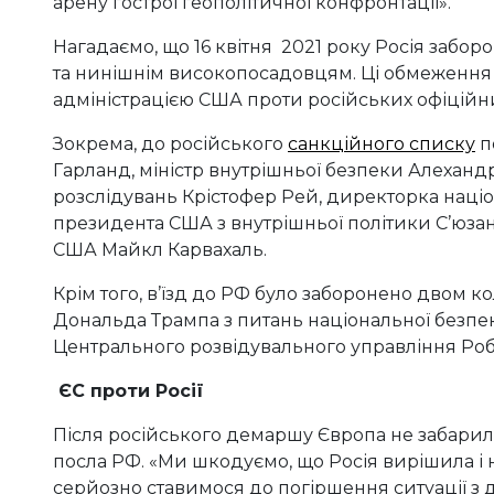
арену гострої геополітичної конфронтації».
Нагадаємо, що 16 квітня 2021 року Росія забо
та нинішнім високопосадовцям. Ці обмеження в
адміністрацією США проти російських офіційни
Зокрема, до російського
санкційного списку
п
Гарланд, міністр внутрішньої безпеки Алеха
розслідувань Крістофер Рей, директорка наці
президента США з внутрішньої політики С’юза
США Майкл Карвахаль.
Крім того, в’їзд до РФ було заборонено двом
Дональда Трампа з питань національної безп
Центрального розвідувального управління Робе
ЄС проти Росії
Після російського демаршу Європа не забарила
посла РФ. «Ми шкодуємо, що Росія вирішила і 
серйозно ставимося до погіршення ситуації з