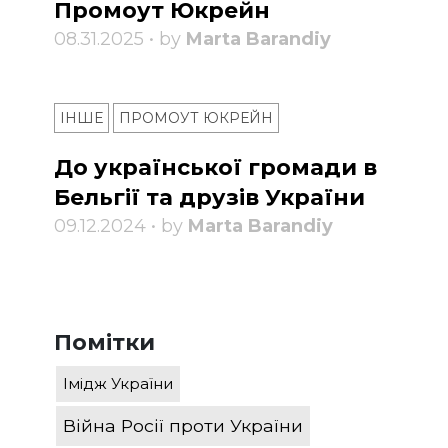
Промоут Юкрейн
08.31.2025 • by
Marta Barandiy
ІНШЕ
ПРОМОУТ ЮКРЕЙН
До української громади в
Бельгії та друзів України
09.12.2024 • by
Marta Barandiy
Помітки
Імідж України
Війна Росії проти України