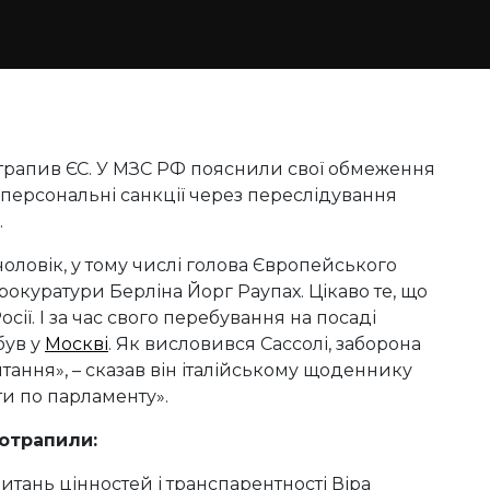
отрапив ЄС. У МЗС РФ пояснили свої обмеження
 персональні санкції через переслідування
.
оловік, у тому числі голова Європейського
окуратури Берліна Йорг Раупах. Цікаво те, що
сії. І за час свого перебування на посаді
був у
Москві
. Як висловився Сассолі, заборона
итання», – сказав він італійському щоденнику
ти по парламенту».
потрапили:
итань цінностей і транспарентності Віра