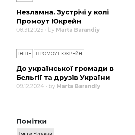
Незламна. Зустрічі у колі
Промоут Юкрейн
08.31.2025 • by
Marta Barandiy
ІНШЕ
ПРОМОУТ ЮКРЕЙН
До української громади в
Бельгії та друзів України
09.12.2024 • by
Marta Barandiy
Помітки
Імідж України