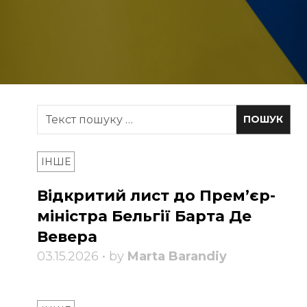
ІНШЕ
Відкритий лист до Прем’єр-
міністра Бельгії Барта Де
Вевера
03.15.2026 • by
Marta Barandiy