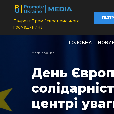
ПІДТ
Лауреат Премії європейського
громадянина
ГОЛОВНА
НОВИ
Медіа про нас
День Європ
солідарніст
центрі ува