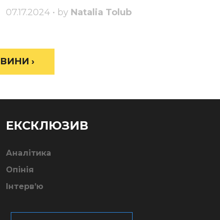
07.17.2024 • by
Natalia Tolub
ВИНИ ›
ЕКСКЛЮЗИВ
Аналітика
Опінія
Інтерв’ю