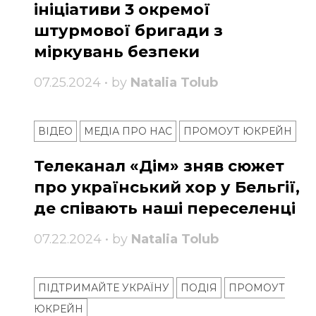
ініціативи 3 окремої
штурмової бригади з
міркувань безпеки
07.25.2024 • by
Natalia Tolub
ВІДЕО
МЕДІА ПРО НАС
ПРОМОУТ ЮКРЕЙН
Телеканал «Дім» зняв сюжет
про український хор у Бельгії,
де співають наші переселенці
07.22.2024 • by
Natalia Tolub
ПІДТРИМАЙТЕ УКРАЇНУ
ПОДІЯ
ПРОМОУТ
ЮКРЕЙН