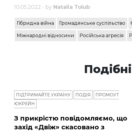
10.05.2022 • by
Natalia Tolub
Гібридна війна
Громадянське суспільство
Міжнародні відносини
Російська агресія
Р
Подібні
ПІДТРИМАЙТЕ УКРАЇНУ
ПОДІЯ
ПРОМОУТ
ЮКРЕЙН
З прикрістю повідомляємо, що
захід «Двіж» скасовано з