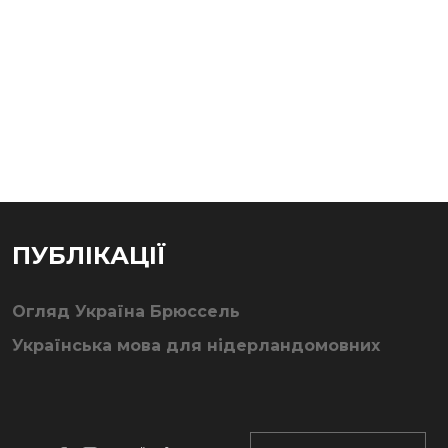
ПУБЛІКАЦІЇ
Огляд Україна Брюссель
Українська мова для нідерландомовних