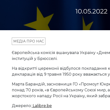
10.05.2022
МЕДІА ПРО НАС
Європейська комісія вшанувала Україну «Днем
інституцій у Брюсселі.
На відкритті церемонії відбулося покладання к
декларація від 9 травня 1950 року вважається
Марта Барандій, засновниця ГО «Промоут Юкрей
понад 70 років, «в Європейському Союзі мир, а 
жорстокого нападу Росії на Україну, який забра
Джерело:
Lalibre.be