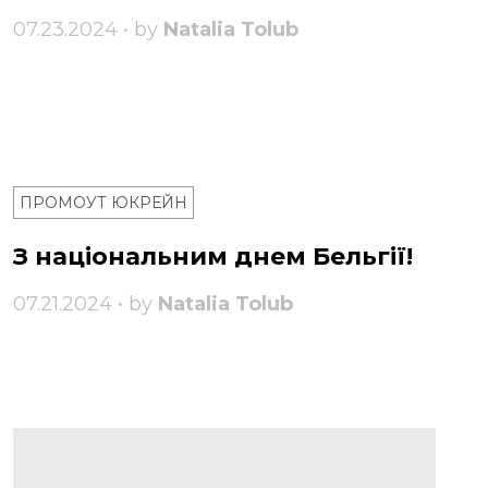
07.23.2024 • by
Natalia Tolub
ПРОМОУТ ЮКРЕЙН
З національним днем ​​Бельгії!
07.21.2024 • by
Natalia Tolub