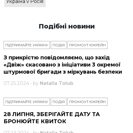
Україна v Росія
Подібні новини
ПІДТРИМАЙТЕ УКРАЇНУ
ПОДІЯ
ПРОМОУТ ЮКРЕЙН
З прикрістю повідомляємо, що захід
«Двіж» скасовано з ініціативи 3 окремої
штурмової бригади з міркувань безпеки
07.25.2024 • by
Natalia Tolub
ПІДТРИМАЙТЕ УКРАЇНУ
ПОДІЯ
ПРОМОУТ ЮКРЕЙН
28 ЛИПНЯ, ЗБЕРІГАЙТЕ ДАТУ ТА
БРОНЮЙТЕ КВИТОК
07.23.2024 • by
Natalia Tolub