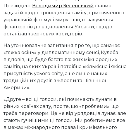
Президент
Володимир Зеленський
ставив
задачі й щодо проведення саміту, присвяченого
українській формулі миру, і щодо залучення
філантропів до відновлення України, і щодо
організації зернових коридорів.
На уточнювальне запитання про те, що означає
«тяжка осінь» у дипломатичному сенсі, Кулеба
відповів, що буде багато важких міжнародних
самітів, на яких Україні потрібна «кількісна і якісна
присутність усього світу, а не лише наших
традиційних друзів з Європи та Північної
Америки».
«Друге – всі ці голоси, які починають лунати в
різних країнах світу, про те, що «проблеми», що
треба переговори. Це не від урядовців лунає, але
стають гучнішими ці голоси. Ми робитимемо все
в межах міжнародного права і кримінального