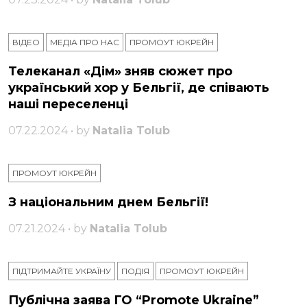
ВІДЕО
МЕДІА ПРО НАС
ПРОМОУТ ЮКРЕЙН
Телеканал «Дім» зняв сюжет про
український хор у Бельгії, де співають
наші переселенці
07.22.2024 • by
Natalia Tolub
ПРОМОУТ ЮКРЕЙН
З національним днем ​​Бельгії!
07.21.2024 • by
Natalia Tolub
ПІДТРИМАЙТЕ УКРАЇНУ
ПОДІЯ
ПРОМОУТ ЮКРЕЙН
Публічна заява ГО “Promote Ukraine”