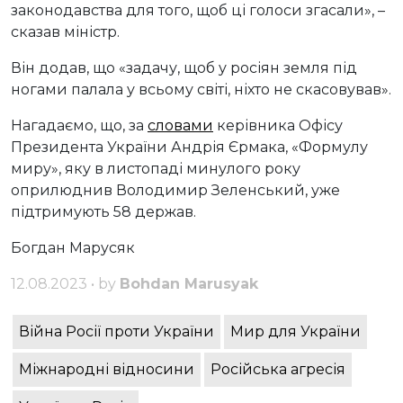
законодавства для того, щоб ці голоси згасали», –
сказав міністр.
Він додав, що «задачу, щоб у росіян земля під
ногами палала у всьому світі, ніхто не скасовував».
Нагадаємо, що, за
словами
керівника Офісу
Президента України Андрія Єрмака, «Формулу
миру», яку в листопаді минулого року
оприлюднив Володимир Зеленський, уже
підтримують 58 держав.
Богдан Марусяк
12.08.2023 • by
Bohdan Marusyak
Війна Росії проти України
Мир для України
Міжнародні відносини
Російська агресія