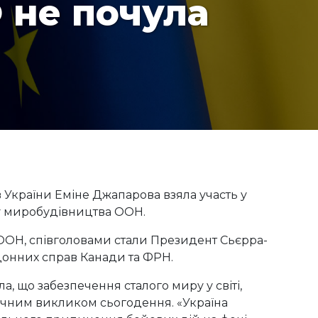
 не почула
 України Еміне Джапарова взяла участь у
ду миробудівництва ООН.
ОН, співголовами стали Президент Сьєрра-
рдонних справ Канади та ФРН.
а, що забезпечення сталого миру у світі,
ичним викликом сьогодення. «Україна