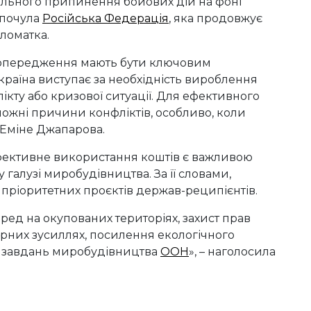
ального припинення бойових дій на фоні
 почула
Російська Федерація
, яка продовжує
ломатка.
попередження мають бути ключовим
раїна виступає за необхідність вироблення
кту або кризової ситуації. Для ефективного
ожні причини конфліктів, особливо, коли
 Еміне Джапарова.
ефективне використання коштів є важливою
 галузі миробудівництва. За її словами,
пріоритетних проєктів держав-реципієнтів.
ед на окупованих територіях, захист прав
ирних зусиллях, посилення екологічного
х завдань миробудівництва
ООН
», – наголосила