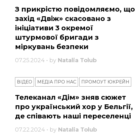
З прикрістю повідомляємо, що
захід «Двіж» скасовано з
ініціативи 3 окремої
штурмової бригади з
міркувань безпеки
07.25.2024 • by
Natalia Tolub
ВІДЕО
МЕДІА ПРО НАС
ПРОМОУТ ЮКРЕЙН
Телеканал «Дім» зняв сюжет
про український хор у Бельгії,
де співають наші переселенці
07.22.2024 • by
Natalia Tolub