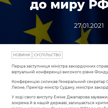
до миру РФ
27.01.2021
НОВИНИ
СУСПІЛЬСТВО
Перша заступниця міністра закордонних справ
віртуальній конференції високого рівня Фон
Конференцію скликав Генеральний секретар О
Леоне, Прем’єр-міністр Судану, міністри зако
У ході свого виступу Еміне Джапарова зауважил
зокрема й в нашій державі, залишається крит