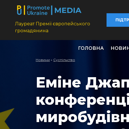
ПІДТ
Лауреат Премії європейського
громадянина
ГОЛОВНА
НОВИ
Новини
»
Суспільство
Еміне Джап
конференці
миробудівн