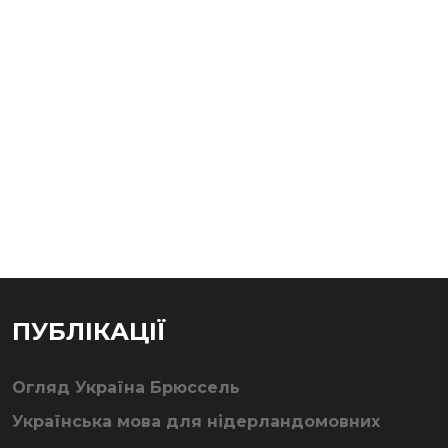
ПУБЛІКАЦІЇ
Огляд Україна Брюссель
Українська мова для нідерландомовних