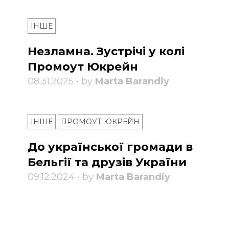
ІНШЕ
Незламна. Зустрічі у колі
Промоут Юкрейн
08.31.2025 • by
Marta Barandiy
ІНШЕ
ПРОМОУТ ЮКРЕЙН
До української громади в
Бельгії та друзів України
09.12.2024 • by
Marta Barandiy