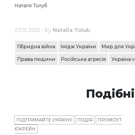
Наталя Толуб
27.01.2021 • by
Natalia Tolub
Гібридна війна
Імідж України
Мир для Укр
Права людини
Російська агресія
Україна v
Подібні
ПІДТРИМАЙТЕ УКРАЇНУ
ПОДІЯ
ПРОМОУТ
ЮКРЕЙН