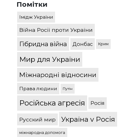
Помітки
Імідж України
Війна Росії проти України
Гібридна війна
Донбас
Крим
Мир для України
Міжнародні відносини
Права людини
Путін
Російська агресія
Росія
Україна v Росія
Русский мир
міжнародна допомога