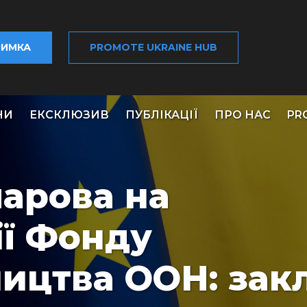
РИМКА
PROMOTE UKRAINE HUB
НИ
ЕКСКЛЮЗИВ
ПУБЛІКАЦІЇ
ПРО НАС
PR
арова на
ї Фонду
ицтва ООН: зак