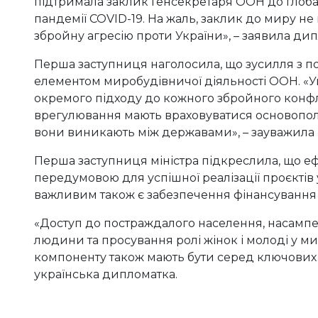
підтримала заклик Генсекретаря ООН до глоб
пандемії COVID-19. На жаль, заклик до миру не
збройну агресію проти України», – заявила дип
Перша заступниця наголосила, що зусилля з 
елементом миробудівничої діяльності ООН. «Ук
окремого підходу до кожного збройного конфлі
врегулювання мають враховуватися основопол
вони виникають між державами», – зауважила
Перша заступниця міністра підкреслила, що 
передумовою для успішної реалізації проєктів у
важливим також є забезпечення фінансування 
«Доступ до постраждалого населення, насампер
людини та просування ролі жінок і молоді у м
компоненту також мають бути серед ключови
українська дипломатка.