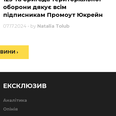
оборони дякує всім
підписникам Промоут Юкрейн
07.17.2024 • by
Natalia Tolub
ВИНИ ›
ЕКСКЛЮЗИВ
Аналітика
Опінія