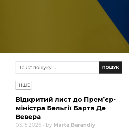
ІНШЕ
Відкритий лист до Прем’єр-
міністра Бельгії Барта Де
Вевера
03.15.2026 • by
Marta Barandiy