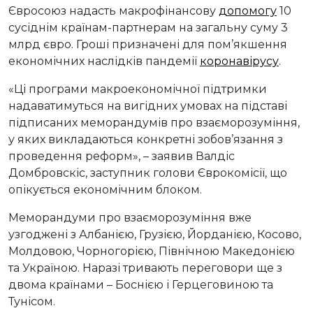
Євросоюз надасть макрофінансову
допомогу
10
сусіднім країнам-партнерам на загальну суму 3
млрд євро. Гроші призначені для пом’якшення
економічних наслідків пандемії
коронавірусу
.
«Ці програми макроекономічної підтримки
надаватимуться на вигідних умовах на підставі
підписаних меморандумів про взаєморозуміння,
у яких викладаються конкретні зобов’язання з
проведення реформ», – заявив Валдіс
Домбровскіс, заступник голови Єврокомісії, що
опікується економічним блоком.
Меморандуми про взаєморозуміння вже
узгоджені з Албанією, Грузією, Йорданією, Косово,
Молдовою, Чорногорією, Північною Македонією
та Україною. Наразі тривають переговори ще з
двома країнами – Боснією і Герцеговиною та
Тунісом.