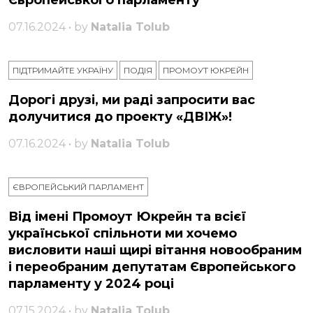
Європейського парламенту
07.16.2024 • by
Natalia Tolub
ПІДТРИМАЙТЕ УКРАЇНУ
ПОДІЯ
ПРОМОУТ ЮКРЕЙН
Дорогі друзі, ми раді запросити вас
долучитися до проекту «ДВІЖ»!
07.16.2024 • by
Natalia Tolub
ЄВРОПЕЙСЬКИЙ ПАРЛАМЕНТ
Від імені Промоут Юкрейн та всієї
української спільноти ми хочемо
висловити наші щирі вітання новообраним
і переобраним депутатам Європейського
парламенту у 2024 році
07.15.2024 • by
Natalia Tolub