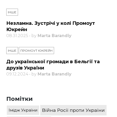
ІНШЕ
Незламна. Зустрічі у колі Промоут
Юкрейн
08.31.2025 • by
Marta Barandiy
ІНШЕ
ПРОМОУТ ЮКРЕЙН
До української громади в Бельгії та
друзів України
09.12.2024 • by
Marta Barandiy
Помітки
Війна Росії проти України
Імідж України