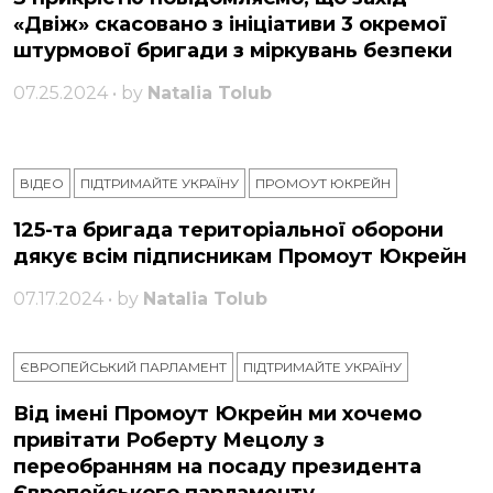
«Двіж» скасовано з ініціативи 3 окремої
штурмової бригади з міркувань безпеки
07.25.2024 • by
Natalia Tolub
ВІДЕО
ПІДТРИМАЙТЕ УКРАЇНУ
ПРОМОУТ ЮКРЕЙН
125-та бригада територіальної оборони
дякує всім підписникам Промоут Юкрейн
07.17.2024 • by
Natalia Tolub
ЄВРОПЕЙСЬКИЙ ПАРЛАМЕНТ
ПІДТРИМАЙТЕ УКРАЇНУ
Від імені Промоут Юкрейн ми хочемо
привітати Роберту Мецолу з
переобранням на посаду президента